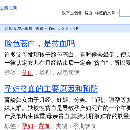
以下是包含
贫血
标签的文章：
共 86 篇,显示第 81 - 86 篇
«
Prev
...
5
6
7
8
9
脸色苍白，是贫血吗
许多父母发现孩子脸色苍白、有时候会晕倒，便
一律认定女儿在月经结束后一定会“贫血”，所以要
标签：
贫血
，类别：易患疾病
孕妇贫血的主要原因和预防
育龄妇女由于月经、妊娠、分娩、哺乳、避孕等多
殊人群。缺铁性贫血是导致孕产妇死亡的一个主
产及低出生体重,母亲贫血,其胎儿肝脏贮存的铁量
标签：
孕妇
-
贫血
，类别：孕期饮食