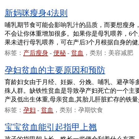
新妈咪瘦身4法则
哺乳期节食可能会影响乳汁的品质，而要想瘦身
不会让你体重增加很多。如果你是母乳喂养，6
果未进行母乳喂养，可在产后3个月根据自身的健
标签：
产后瘦身
-
便秘
-
贫血
，类别：美容减肥
孕妇贫血的主要原因和预防
育龄妇女由于月经、妊娠、分娩、哺乳、避孕等多
殊人群。缺铁性贫血是导致孕产妇死亡的一个主
产及低出生体重,母亲贫血,其胎儿肝脏贮存的铁量
标签：
孕妇
-
贫血
，类别：孕期饮食
宝宝贫血能引起指甲上翘