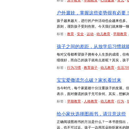
标签：
亲子教育
-
早期教育
-
心理健康
-
育儿
-
户外遛娃，掌握这些姿势很有必要
孩子越来越大，进行的户外活动也会越来也多
原则，谨防孩子受到伤害。今天我们就来聊一
标签：
教育
-
安全
-
运动
-
幼儿教育
-
早期教育
孩子之间的差距，从放学后习惯就
每对父母都希望孩子拥有令人生羡的成绩，但
绩很好，而自己的孩子就有点差呢？其实，孩
标签：
行为习惯
-
教育孩子
-
幼儿教育
-
生活习
宝宝爱撒谎怎么破？家长看过来
当今时代，每个家庭都十分注重孩子的发展。
表示，面对撒谎的孩子无可奈何。其实，想解
标签：
早期教育
-
人格教育
-
幼儿教育
-
行为
-
给小家伙选择图画书，请注意这些
正确阅读图画书的方法是什么？一本书曾指出
远，也不可过近。孩子一边用耳朵聆听家长的