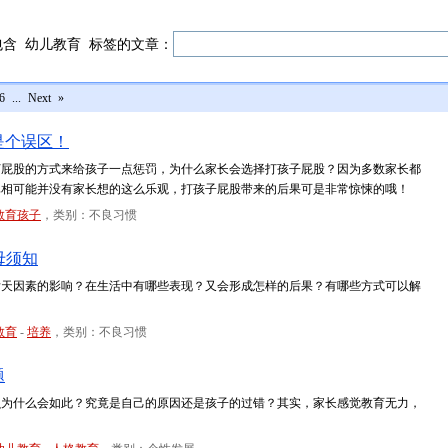
包含
幼儿教育
标签的文章：
6
...
Next
»
是个误区！
打屁股的方式来给孩子一点惩罚，为什么家长会选择打孩子屁股？因为多数家长都
真相可能并没有家长想的这么乐观，打孩子屁股带来的后果可是非常惊悚的哦！
教育孩子
，类别：不良习惯
母须知
后天因素的影响？在生活中有哪些表现？又会形成怎样的后果？有哪些方式可以解
教育
-
培养
，类别：不良习惯
题
么为什么会如此？究竟是自己的原因还是孩子的过错？其实，家长感觉教育无力，