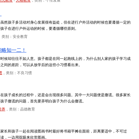
幼儿教育
-
人格教育
，类别：个性发展
！
。虽然孩子多活动对身心发展很有益处，但在进行户外活动的时候也要遵循一定的
聊孩子在进行户外运动的时候，要遵循哪些原则。
，类别：安全教育
能略知一二！
有时候却往往不如人意。孩子都是在同一起跑线上的，为什么别人家的孩子学习成
子之间的差距，可以从放学后的这些小习惯看出来。
惯
，类别：不良习惯
但在孩子成长的过程中，还是会出现很多问题。其中一大问题便是撒谎。很多家长
决孩子撒谎的问题，首先要弄明白孩子为什么会撒谎。
培养
，类别：品德教育
，家长和孩子一起在阅读图画书时最好将书籍平摊在面前，距离要适中，不可过
朗读，一边用双眼来欣赏图画。