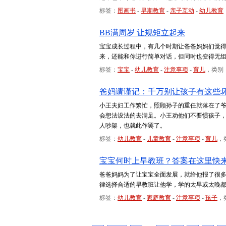
标签：
图画书
-
早期教育
-
亲子互动
-
幼儿教育
BB满周岁 让规矩立起来
宝宝成长过程中，有几个时期让爸爸妈妈们觉
来，还能和你进行简单对话，但同时也变得无
标签：
宝宝
-
幼儿教育
-
注意事项
-
育儿
，类别
爸妈请谨记：千万别让孩子有这些
小王夫妇工作繁忙，照顾孙子的重任就落在了
会想法设法的去满足。小王劝他们不要惯孩子，
人吵架，也就此作罢了。
标签：
幼儿教育
-
儿童教育
-
注意事项
-
育儿
，
宝宝何时上早教班？答案在这里快
爸爸妈妈为了让宝宝全面发展，就给他报了很
律选择合适的早教班让他学，学的太早或太晚
标签：
幼儿教育
-
家庭教育
-
注意事项
-
孩子
，