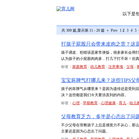
以下是
共 309 篇,显示第 11 - 20 篇
«
Prev
1
2
3
4
5
打孩子屁股只会带来皮肉之苦？这
孩子调皮、犯错误是家常便饭，很多家长会用
认为孩子的小屁股肉肉多，打几下打不坏！但
标签：
家庭教育
-
幼儿教育
-
注意事项
-
父母
-
宝宝坏脾气打哪儿来？这些TIPS父
孩子的坏脾气从哪里来？是因为遗传还是受到
决？这些都是我们今天要涉及到的内容。
标签：
心理
-
早期教育
-
心理健康
-
育儿
-
幼儿
父母教育乏力，多半是心态出了问
不少父母在管教孩子上总是感觉力不从心，那
主要还是因为心态出了问题。