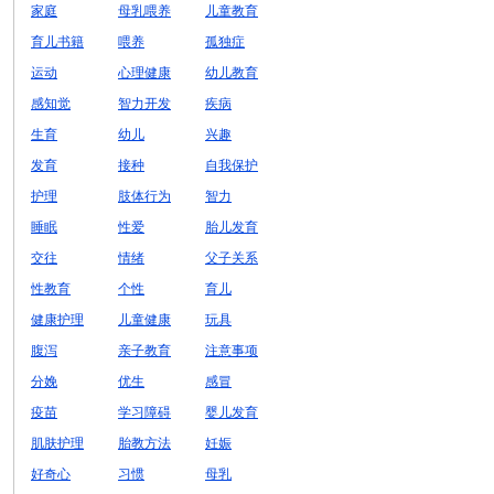
家庭
母乳喂养
儿童教育
育儿书籍
喂养
孤独症
运动
心理健康
幼儿教育
感知觉
智力开发
疾病
生育
幼儿
兴趣
发育
接种
自我保护
护理
肢体行为
智力
睡眠
性爱
胎儿发育
交往
情绪
父子关系
性教育
个性
育儿
健康护理
儿童健康
玩具
腹泻
亲子教育
注意事项
分娩
优生
感冒
疫苗
学习障碍
婴儿发育
肌肤护理
胎教方法
妊娠
好奇心
习惯
母乳