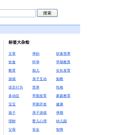
标签大杂烩
文章
孕妇
饮食营养
饮食
怀孕
早期教育
教育
胎儿
生长发育
游戏
亲子互动
胎教
语言行为
营养
性格
多动症
早期发育
家庭教育
宝宝
早期开发
健康
孩子
亲子游戏
孕期
理财
婴儿心理
幼儿园
父母
安全
智商