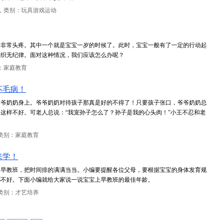
，类别：玩具游戏运动
得非常头疼。其中一个就是宝宝一岁的时候了。此时，宝宝一般有了一定的行动起
组织无纪律。面对这种情况，我们应该怎么办呢？
：家庭教育
坏毛病！
爷爷奶奶身上。爷爷奶奶对待孩子那真是好的不得了！只要孩子张口，爷爷奶奶总
这样不好。可老人总说：“我宠孙子怎么了？孙子是我的心头肉！”小王不忍和老
类别：家庭教育
来学！
多早教班，把时间排的满满当当。小编要提醒各位父母，要根据宝宝的身体发育规
都不好。下面小编就给大家说一说宝宝上早教班的最佳年龄。
类别：才艺培养