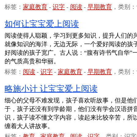
标签：
家庭教育
-
识字
-
阅读
-
早期教育
，类别：
如何让宝宝爱上阅读
阅读使得人聪颖，学习到更多知识，提升人们的
就像知识的海洋，无边无际，一个爱好阅读的孩
好阅读的孩子宽广。古人说：“腹有诗书气自华”
的气质高贵和华丽。
标签：
阅读
-
识字
-
家庭教育
-
早期教育
，类别：
略施小计 让宝宝爱上阅读
细心的父母不难发现，孩子喜欢听故事，但是他
于，孩子还没有到学龄期，他们没有学会汉语拼
识，孩子读不懂文字内容，读起来比较辛苦，所
缠着大人讲故事。
标签：
教育
-
家庭教育
-
阅读
-
识字
，类别：识字