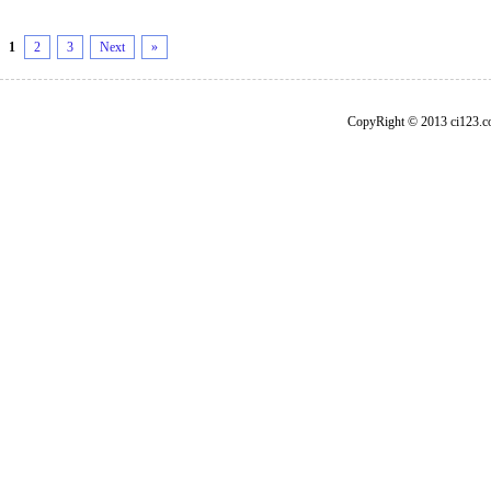
1
2
3
Next
»
CopyRight © 2013 ci1