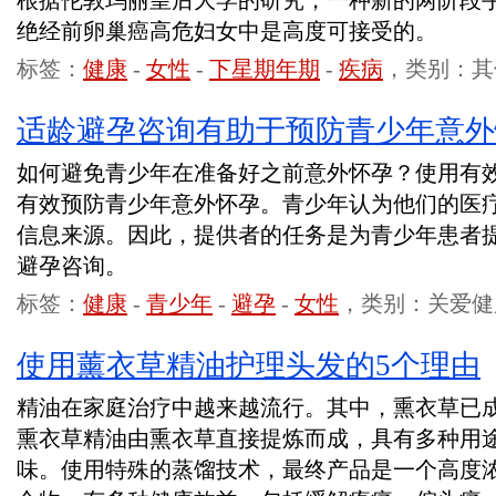
根据伦敦玛丽皇后大学的研究，一种新的两阶段
绝经前卵巢癌高危妇女中是高度可接受的。
标签：
健康
-
女性
-
下星期年期
-
疾病
，类别：其
适龄避孕咨询有助于预防青少年意外
如何避免青少年在准备好之前意外怀孕？使用有
有效预防青少年意外怀孕。青少年认为他们的医
信息来源。因此，提供者的任务是为青少年患者
避孕咨询。
标签：
健康
-
青少年
-
避孕
-
女性
，类别：关爱健
使用薰衣草精油护理头发的5个理由
精油在家庭治疗中越来越流行。其中，熏衣草已
熏衣草精油由熏衣草直接提炼而成，具有多种用
味。使用特殊的蒸馏技术，最终产品是一个高度