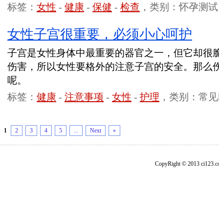
标签：
女性
-
健康
-
保健
-
检查
，类别：怀孕测试
女性子宫很重要，必须小心呵护
子宫是女性身体中最重要的器官之一，但它却很
伤害，所以女性要格外的注意子宫的安全。那么
呢。
标签：
健康
-
注意事项
-
女性
-
护理
，类别：常见
1
2
3
4
5
...
Next
»
CopyRight © 2013 ci1