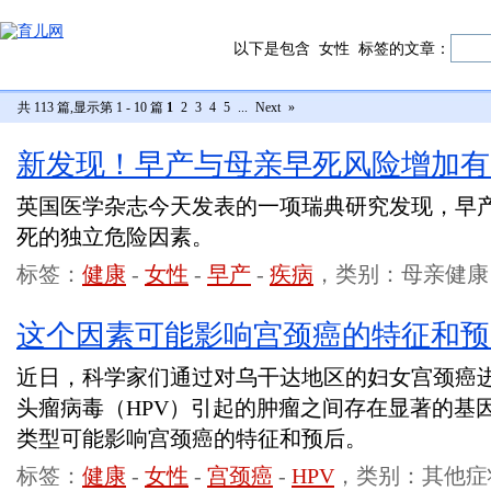
以下是包含
女性
标签的文章：
共 113 篇,显示第 1 - 10 篇
1
2
3
4
5
...
Next
»
新发现！早产与母亲早死风险增加有
英国医学杂志今天发表的一项瑞典研究发现，早产
死的独立危险因素。
标签：
健康
-
女性
-
早产
-
疾病
，类别：母亲健康
这个因素可能影响宫颈癌的特征和预
近日，科学家们通过对乌干达地区的妇女宫颈癌
头瘤病毒（HPV）引起的肿瘤之间存在显著的基因
类型可能影响宫颈癌的特征和预后。
标签：
健康
-
女性
-
宫颈癌
-
HPV
，类别：其他症