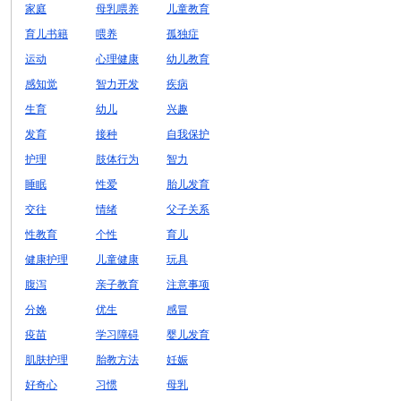
家庭
母乳喂养
儿童教育
育儿书籍
喂养
孤独症
运动
心理健康
幼儿教育
感知觉
智力开发
疾病
生育
幼儿
兴趣
发育
接种
自我保护
护理
肢体行为
智力
睡眠
性爱
胎儿发育
交往
情绪
父子关系
性教育
个性
育儿
健康护理
儿童健康
玩具
腹泻
亲子教育
注意事项
分娩
优生
感冒
疫苗
学习障碍
婴儿发育
肌肤护理
胎教方法
妊娠
好奇心
习惯
母乳