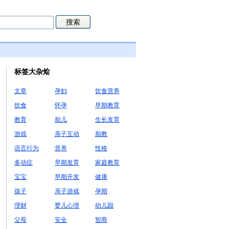
标签大杂烩
文章
孕妇
饮食营养
饮食
怀孕
早期教育
教育
胎儿
生长发育
游戏
亲子互动
胎教
语言行为
营养
性格
多动症
早期发育
家庭教育
宝宝
早期开发
健康
孩子
亲子游戏
孕期
理财
婴儿心理
幼儿园
父母
安全
智商