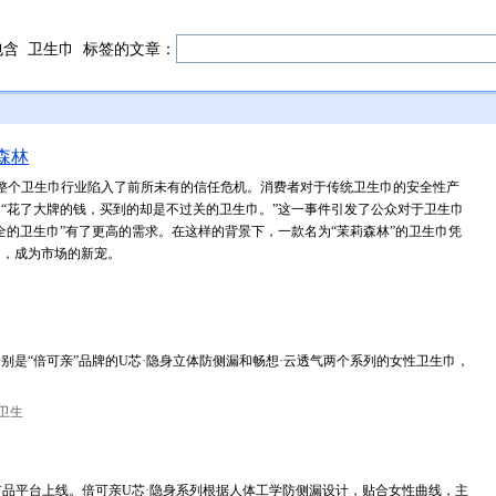
包含
卫生巾
标签的文章：
森林
，整个卫生巾行业陷入了前所未有的信任危机。消费者对于传统卫生巾的安全性产
“花了大牌的钱，买到的却是不过关的卫生巾。”这一事件引发了公众对于卫生巾
全的卫生巾”有了更高的需求。在这样的背景下，一款名为“茉莉森林”的卫生巾凭
出，成为市场的新宠。
别是“倍可亲”品牌的U芯·隐身立体防侧漏和畅想·云透气两个系列的女性卫生巾，
卫生
米有品平台上线。倍可亲U芯·隐身系列根据人体工学防侧漏设计，贴合女性曲线，主