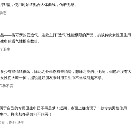
浮U型，使用时始终贴合人体曲线，仿若无感。
动态
产品——倍可亲的云透气。这款主打“透气”性能极限的产品，挑战传统女性卫生用
卫生巾的透气性提高数倍。
疗卫生
时多少有些情绪低落，除此之外虽然有些怕冷，想睡之类的小毛病，倒也并没有大
令女性们大吃一惊，据说是好朋友来时用卫生巾不当或引起不孕。
不孕不育
于自己的专用卫生巾已不再是梦！近期，市面上确出现了一款专供男性使用
卫生巾。顾客却多是敢问不想买！
类别：医疗卫生