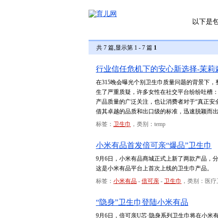
以下是
共 7 篇,显示第 1 - 7 篇
1
行业信任危机下的安心新选择-茉莉
在315晚会曝光个别卫生巾质量问题的背景下
生了严重质疑，许多女性在社交平台纷纷吐槽：
产品质量的广泛关注，也让消费者对于“真正安
借其卓越的品质和出口级的标准，迅速脱颖而
标签：
卫生巾
，类别：temp
小米有品首发倍可亲“爆品”卫生巾
9月6日，小米有品商城正式上新了两款产品，分
这是小米有品平台上首次上线的卫生巾产品。
标签：
小米有品
-
倍可亲
-
卫生巾
，类别：医疗
“隐身”卫生巾登陆小米有品
9月6日，倍可亲U芯·隐身系列卫生巾将在小