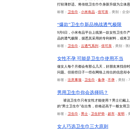
打轻薄舒适。将传统卫生巾巾身新升级为立体悬
标签：
卫生巾
-
小米有品
-
倍可亲
，类别：企业
“爆款”卫生巾新品挑战透气极限
9月6日，小米有品平台上线第一款女性卫生巾
品的透气极限，据悉其采用的专利材料，或将
标签：
卫生巾
-
云透气系列
-
倍可亲
，类别：医
女性不孕 可能是卫生巾使用不当
做女人每个月都会有那么几天，好朋友来找你
问题。但前些日子一些在网络上传出的信息却
标签：
注意事项
-
卫生巾
-
备孕
-
不孕
，类别：
男用卫生巾你会选择吗？
谁说卫生巾只有女性才能使用？男士们戴上属
的“男士卫生巾”在出售，价格还高于一般女用
标签：
卫生巾
-
男士
-
卫生护垫
-
超市
-
发明
，
女人巧选卫生巾三大原则