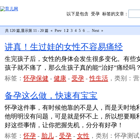
以下是包含
受孕
标签的文章：
共 120 篇,显示第 11 - 20 篇
«
Prev
1
2
3
4
5
6
...
Next
»
讲真！生过娃的女性不容易痛经
生完孩子后，女性的身体会发生很多变化。有些
孩子就不痛了，那么生孩子真的能“治好”痛经吗
标签：
怀孕保健
-
健康
-
受孕
-
性生活
，类别：营
备孕这么做，快速有宝宝
怀孕这件事，有时候他靠的不是人，而是天时地
他明明没有问题，可是就是怀不上，所以想要顺
好这些事情，让你把握先机，分分有好孕！
标签：
怀孕
-
胎儿
-
受孕
-
女性
，类别：怀孕测试