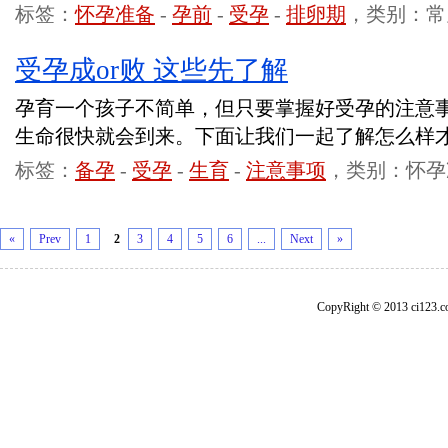
标签：
怀孕准备
-
孕前
-
受孕
-
排卵期
，类别：常
受孕成or败 这些先了解
孕育一个孩子不简单，但只要掌握好受孕的注意
生命很快就会到来。下面让我们一起了解怎么样
标签：
备孕
-
受孕
-
生育
-
注意事项
，类别：怀孕
«
Prev
1
2
3
4
5
6
...
Next
»
CopyRight © 2013 ci1