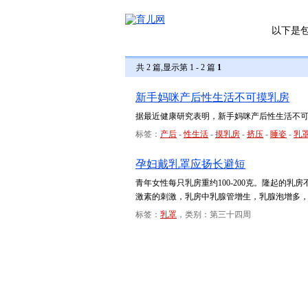
以下是
共 2 篇,显示第 1 - 2 篇
1
新手妈咪产后性生活不可摸乳房
据最近健康研究表明，新手妈咪产后性生活不
标签：
产后
-
性生活
-
摸乳房
-
挤压
-
睡姿
-
乳
孕妇戴乳罩应扬长避短
青年女性每只乳房重约100-200克。隆起的
激素的刺激，乳房中乳腺管增生，乳腺泡增多
标签：
乳罩
，类别：第三十四周