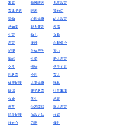
家庭
母乳喂养
儿童教育
育儿书籍
喂养
孤独症
运动
心理健康
幼儿教育
感知觉
智力开发
疾病
生育
幼儿
兴趣
发育
接种
自我保护
护理
肢体行为
智力
睡眠
性爱
胎儿发育
交往
情绪
父子关系
性教育
个性
育儿
健康护理
儿童健康
玩具
腹泻
亲子教育
注意事项
分娩
优生
感冒
疫苗
学习障碍
婴儿发育
肌肤护理
胎教方法
妊娠
好奇心
习惯
母乳