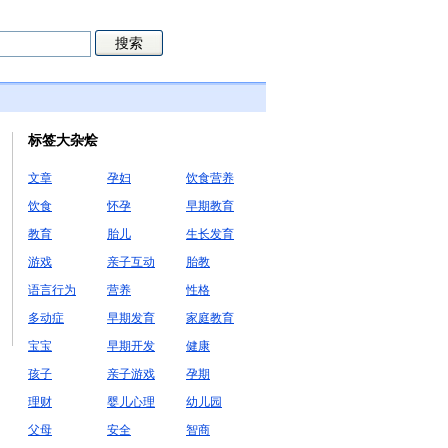
标签大杂烩
文章
孕妇
饮食营养
饮食
怀孕
早期教育
教育
胎儿
生长发育
游戏
亲子互动
胎教
语言行为
营养
性格
多动症
早期发育
家庭教育
宝宝
早期开发
健康
孩子
亲子游戏
孕期
理财
婴儿心理
幼儿园
父母
安全
智商