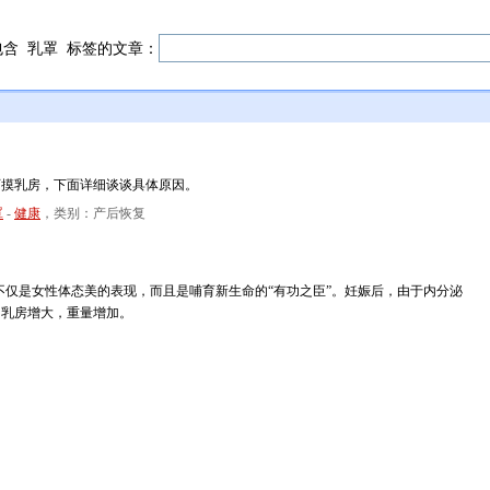
包含
乳罩
标签的文章：
可摸乳房，下面详细谈谈具体原因。
罩
-
健康
，类别：产后恢复
乳房不仅是女性体态美的表现，而且是哺育新生命的“有功之臣”。妊娠后，由于内分泌
，乳房增大，重量增加。