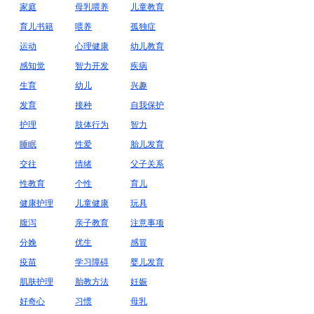
家庭
母乳喂养
儿童教育
育儿书籍
喂养
孤独症
运动
心理健康
幼儿教育
感知觉
智力开发
疾病
生育
幼儿
兴趣
发育
接种
自我保护
护理
肢体行为
智力
睡眠
性爱
胎儿发育
交往
情绪
父子关系
性教育
个性
育儿
健康护理
儿童健康
玩具
腹泻
亲子教育
注意事项
分娩
优生
感冒
疫苗
学习障碍
婴儿发育
肌肤护理
胎教方法
妊娠
好奇心
习惯
母乳