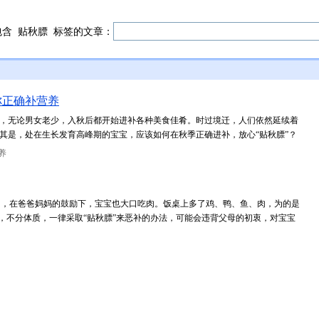
包含
贴秋膘
标签的文章：
你正确补营养
法，无论男女老少，入秋后都开始进补各种美食佳肴。时过境迁，人们依然延续着
尤其是，处在生长发育高峰期的宝宝，应该如何在秋季正确进补，放心“贴秋膘”？
养
了，在爸爸妈妈的鼓励下，宝宝也大口吃肉。饭桌上多了鸡、鸭、鱼、肉，为的是
气，不分体质，一律采取“贴秋膘”来恶补的办法，可能会违背父母的初衷，对宝宝