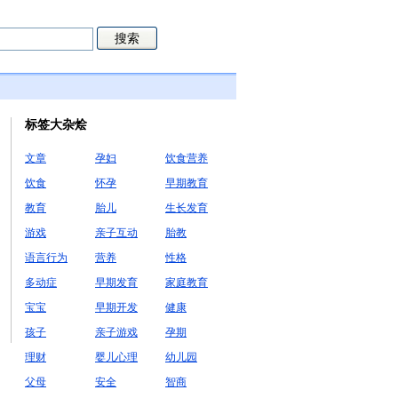
标签大杂烩
文章
孕妇
饮食营养
饮食
怀孕
早期教育
教育
胎儿
生长发育
游戏
亲子互动
胎教
语言行为
营养
性格
多动症
早期发育
家庭教育
宝宝
早期开发
健康
孩子
亲子游戏
孕期
理财
婴儿心理
幼儿园
父母
安全
智商