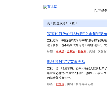
以下是
共 2 篇,显示第 1 - 2 篇
1
宝宝如何放心“贴秋膘”？金领冠教
立秋过后，中国的传统习俗中有“贴秋膘”的说
这个传统，也不断研究如何更正确地“进补”。
标签：
贴秋膘
-
金领冠
-
补营养
，类别：饮食营
贴秋膘对宝宝有害无益
立秋一过，吃涮羊肉、肥牛火锅的人就多起来
给宝宝恶补“蛋白质”和“脂肪”。然而，不看天
的健康并没有好处。
标签：
贴秋膘
，类别：精选内容选读