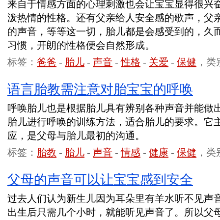
来自于情感方面的心理刺激也会让宝宝显得很兴
泼热情的性格。还有父亲给人安全感的歌声，父
的声音，等等这一切，胎儿都是会感受到的，久
习惯，开朗的性格便会自然形成。
标签：
爸爸
-
胎儿
-
声音
-
性格
-
关爱
-
保健
，类
语言胎教需注意对胎宝宝的呼唤
呼唤胎儿也是根据胎儿具有辨别各种声音并能做
胎儿进行呼唤的训练方法，适合胎儿的要求。它
应，是父母与胎儿最初的沟通。
标签：
胎教
-
胎儿
-
声音
-
情感
-
健康
-
保健
，类
父母的声音可以让宝宝感到安全
过去人们认为新生儿因为耳朵里有羊水听不见声
出生后只需几个小时，就能听见声音了。所以父