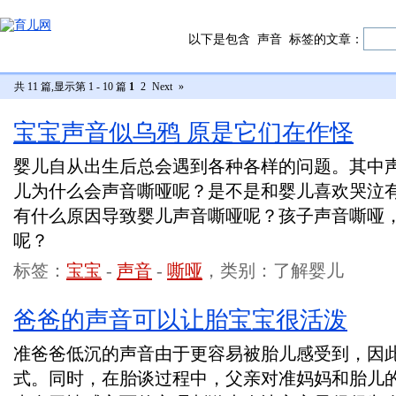
以下是包含
声音
标签的文章：
共 11 篇,显示第 1 - 10 篇
1
2
Next
»
宝宝声音似乌鸦 原是它们在作怪
婴儿自从出生后总会遇到各种各样的问题。其中
儿为什么会声音嘶哑呢？是不是和婴儿喜欢哭泣
有什么原因导致婴儿声音嘶哑呢？孩子声音嘶哑
呢？
标签：
宝宝
-
声音
-
嘶哑
，类别：了解婴儿
爸爸的声音可以让胎宝宝很活泼
准爸爸低沉的声音由于更容易被胎儿感受到，因
式。同时，在胎谈过程中，父亲对准妈妈和胎儿