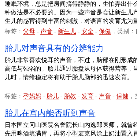
睡眠环境，总是把房间搞得静静的，生怕弄出什
种做法是不必要的。因为一些声音是会让新生儿
生儿的感官得到丰富的刺激，对语言的发育尤为
标签：
父母
-
声音
-
新生儿
-
安全
-
保健
，类别：
胎儿对声音具有的分辨能力
胎儿非常喜欢悦耳的声音，不过，脑部在刚形成
高低与强弱的。胎儿通过胎盘从母体获得营养，当
儿时，情绪稳定将有助于胎儿脑部的迅速发育。
标签：
孕妈妈
-
胎儿
-
胎教
-
发育
-
声音
-
保健
，
胎儿在宫内能否听到声音
日本国立冈山医院名誉院长山内逸郎医师，就曾
先用啤酒填满胃，再将小型麦克风涂上奶油置入