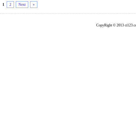
1
2
Next
»
CopyRight © 2013 ci1