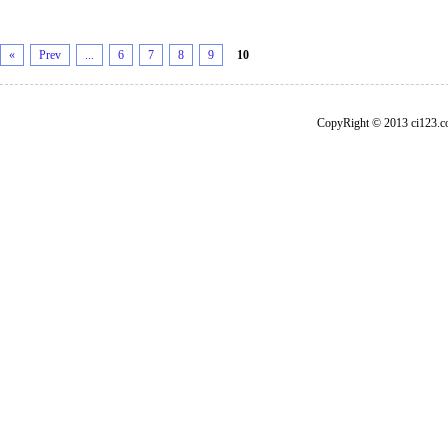
«
Prev
...
6
7
8
9
10
CopyRight © 2013 ci1