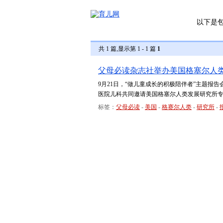
以下是
共 1 篇,显示第 1 - 1 篇
1
父母必读杂志社举办美国格塞尔人
9月21日，“做儿童成长的积极陪伴者”主题
医院儿科共同邀请美国格塞尔人类发展研究所
标签：
父母必读
-
美国
-
格赛尔人类
-
研究所
-