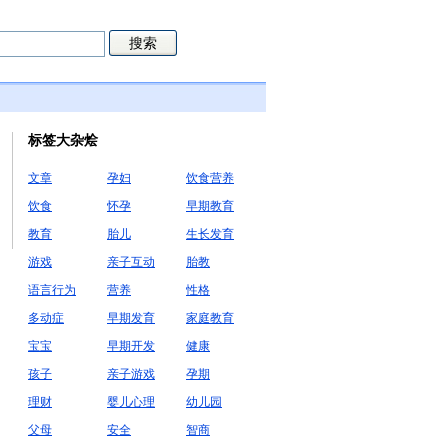
标签大杂烩
文章
孕妇
饮食营养
饮食
怀孕
早期教育
教育
胎儿
生长发育
游戏
亲子互动
胎教
语言行为
营养
性格
多动症
早期发育
家庭教育
宝宝
早期开发
健康
孩子
亲子游戏
孕期
理财
婴儿心理
幼儿园
父母
安全
智商