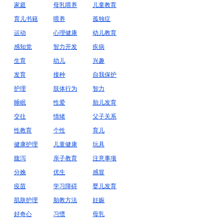
家庭
母乳喂养
儿童教育
育儿书籍
喂养
孤独症
运动
心理健康
幼儿教育
感知觉
智力开发
疾病
生育
幼儿
兴趣
发育
接种
自我保护
护理
肢体行为
智力
睡眠
性爱
胎儿发育
交往
情绪
父子关系
性教育
个性
育儿
健康护理
儿童健康
玩具
腹泻
亲子教育
注意事项
分娩
优生
感冒
疫苗
学习障碍
婴儿发育
肌肤护理
胎教方法
妊娠
好奇心
习惯
母乳