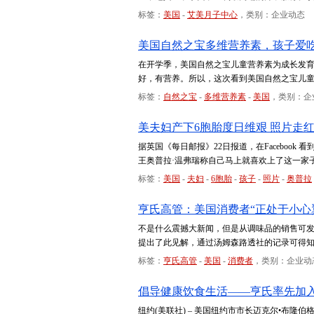
标签：
美国
-
艾美月子中心
，类别：企业动态
美国自然之宝多维营养素，孩子爱
在开学季，美国自然之宝儿童营养素为成长发
好，有营养。所以，这次看到美国自然之宝儿
标签：
自然之宝
-
多维营养素
-
美国
，类别：企
美夫妇产下6胞胎度日维艰 照片走
据英国《每日邮报》22日报道，在Faceboo
王奥普拉·温弗瑞称自己马上就喜欢上了这一家
标签：
美国
-
夫妇
-
6胞胎
-
孩子
-
照片
-
奥普拉
亨氏高管：美国消费者“正处于小心
不是什么震撼大新闻，但是从调味品的销售可
提出了此见解，通过汤姆森路透社的记录可得
标签：
亨氏高管
-
美国
-
消费者
，类别：企业动
倡导健康饮食生活——亨氏率先加入
纽约(美联社) – 美国纽约市市长迈克尔•布隆伯格(