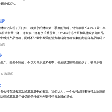
量降低20%。
品牌
0财年仍实现了开门红。根据亨氏财年第一季度的资料，销售额增长4.5%（因汇率
%的销售量下降。这家旗下拥有亨氏番茄酱、Ore-Ida冷冻土豆和其他众多知名品
境中维持产品价格，同时不让囊中羞涩的消费者转向价格低廉的商场自有品牌吗？
动态
娩
家生产。他毫不慌乱，不仅为母亲递来毛巾，甚至接过刚出生的孩子，被母亲视
：幼教新闻
一
了各公司在过去三次经济衰退中的表现。我们认为，一个公司品牌要称得上适应能
2008年这些经济衰退年份仍能保持盈利并取得销售业绩的增长。