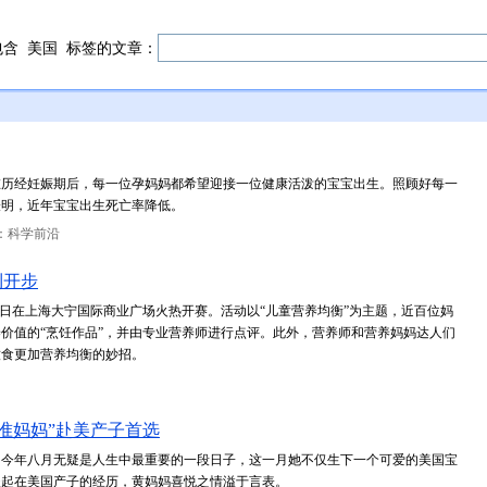
包含
美国
标签的文章：
在历经妊娠期后，每一位孕妈妈都希望迎接一位健康活泼的宝宝出生。照顾好每一
表明，近年宝宝出生死亡率降低。
：科学前沿
利开步
近日在上海大宁国际商业广场火热开赛。活动以“儿童营养均衡”为主题，近百位妈
价值的“烹饪作品”，并由专业营养师进行点评。此外，营养师和营养妈妈达人们
饮食更加营养均衡的妙招。
准妈妈”赴美产子首选
，今年八月无疑是人生中最重要的一段日子，这一月她不仅生下一个可爱的美国宝
谈起在美国产子的经历，黄妈妈喜悦之情溢于言表。