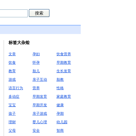
标签大杂烩
文章
孕妇
饮食营养
饮食
怀孕
早期教育
教育
胎儿
生长发育
游戏
亲子互动
胎教
语言行为
营养
性格
多动症
早期发育
家庭教育
宝宝
早期开发
健康
孩子
亲子游戏
孕期
理财
婴儿心理
幼儿园
父母
安全
智商