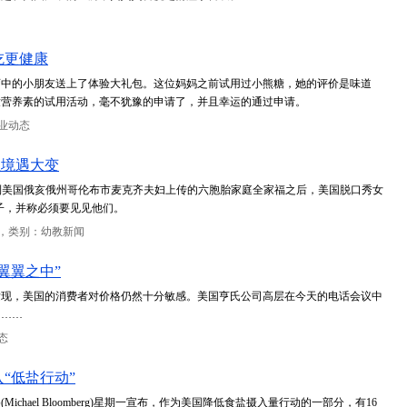
吃更健康
育中的小朋友送上了体验大礼包。这位妈妈之前试用过小熊糖，她的评价是味道
童营养素的试用活动，毫不犹豫的申请了，并且幸运的通过申请。
业动态
红境遇大变
k 看到美国俄亥俄州哥伦布市麦克齐夫妇上传的六胞胎家庭全家福之后，美国脱口秀女
子，并称必须要见见他们。
，类别：幼教新闻
翼翼之中”
发现，美国的消费者对价格仍然十分敏感。美国亨氏公司高层在今天的电话会议中
知……
态
“低盐行动”
Michael Bloomberg)星期一宣布，作为美国降低食盐摄入量行动的一部分，有16