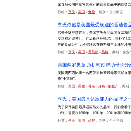
家食品公司同意将其生产的部分食品中的食盐含
标签：
亨氏
-
美国
-
食盐
，类别：企业动态
亨氏依然是美国最受欢迎的番茄酱
尽管全球经济衰退，美国亨氏食品集团在其201
变动有所调整）。产品价格升幅6%，弥补了4.3
牌的食品公司，还能继续在原料成本上涨的环
标签：
亨氏
-
美国
-
番茄酱
-
品牌
，类别：企业
美国两岁男童 危机时刻帮助母亲分
美国密西西比州一名两岁男孩遭遇母亲突然在
作“小英雄”。
标签：
美国
-
男童
-
母亲
-
分娩
-
剖腹产
，类别
亨氏，美国最具适应能力的品牌之
为了探寻美国最具适应能力的品牌，我们查看
力强，需要在1990年、1991年、2001年和
标签：
亨氏
-
美国
-
品牌
，类别：企业动态