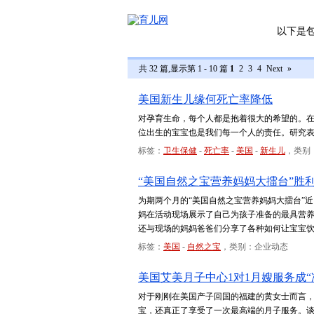
以下是
共 32 篇,显示第 1 - 10 篇
1
2
3
4
Next
»
美国新生儿缘何死亡率降低
对孕育生命，每个人都是抱着很大的希望的。
位出生的宝宝也是我们每一个人的责任。研究
标签：
卫生保健
-
死亡率
-
美国
-
新生儿
，类别
“美国自然之宝营养妈妈大擂台”胜
为期两个月的“美国自然之宝营养妈妈大擂台”
妈在活动现场展示了自己为孩子准备的最具营养
还与现场的妈妈爸爸们分享了各种如何让宝宝
标签：
美国
-
自然之宝
，类别：企业动态
美国艾美月子中心1对1月嫂服务成“
对于刚刚在美国产子回国的福建的黄女士而言
宝，还真正了享受了一次最高端的月子服务。