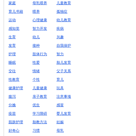
家庭
母乳喂养
儿童教育
育儿书籍
喂养
孤独症
运动
心理健康
幼儿教育
感知觉
智力开发
疾病
生育
幼儿
兴趣
发育
接种
自我保护
护理
肢体行为
智力
睡眠
性爱
胎儿发育
交往
情绪
父子关系
性教育
个性
育儿
健康护理
儿童健康
玩具
腹泻
亲子教育
注意事项
分娩
优生
感冒
疫苗
学习障碍
婴儿发育
肌肤护理
胎教方法
妊娠
好奇心
习惯
母乳