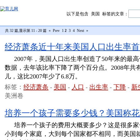
以下是包含
美国
标签的文章：
共 32 篇,显示第 11 - 20 篇
«
Prev
1
2
3
4
Next
»
经济萧条近十年来美国人口出生率首
2007年，美国人口出生率创造了50年来的最
数据，去年该比率下降了两个百分点。2008年共有
儿，这比2007年少了6.8万。
标签：
经济萧条
-
美国
-
人口
-
出生率
-
下降
-
新
美洲卷
培养一个孩子需要多少钱？美国称花
培养一个孩子的费用大概要多少？这是很多家
小到每个家庭，大到每个国家都不相同，而美国