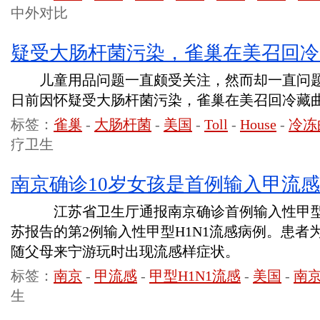
中外对比
疑受大肠杆菌污染，雀巢在美召回冷
儿童用品问题一直颇受关注，然而却一直问题
日前因怀疑受大肠杆菌污染，雀巢在美召回冷藏
标签：
雀巢
-
大肠杆菌
-
美国
-
Toll
-
House
-
冷冻
疗卫生
南京确诊10岁女孩是首例输入甲流感
江苏省卫生厅通报南京确诊首例输入性甲型H
苏报告的第2例输入性甲型H1N1流感病例。患者
随父母来宁游玩时出现流感样症状。
标签：
南京
-
甲流感
-
甲型H1N1流感
-
美国
-
南
生