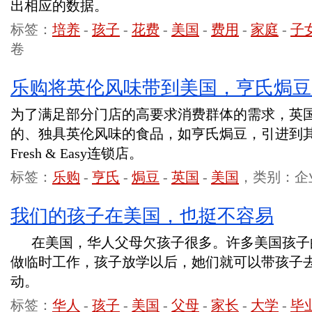
出相应的数据。
标签：
培养
-
孩子
-
花费
-
美国
-
费用
-
家庭
-
子
卷
乐购将英伦风味带到美国，亨氏焗豆
为了满足部分门店的高要求消费群体的需求，英
的、独具英伦风味的食品，如亨氏焗豆，引进到
Fresh & Easy连锁店。
标签：
乐购
-
亨氏
-
焗豆
-
英国
-
美国
，类别：企
我们的孩子在美国，也挺不容易
在美国，华人父母欠孩子很多。许多美国孩子
做临时工作，孩子放学以后，她们就可以带孩子
动。
标签：
华人
-
孩子
-
美国
-
父母
-
家长
-
大学
-
毕