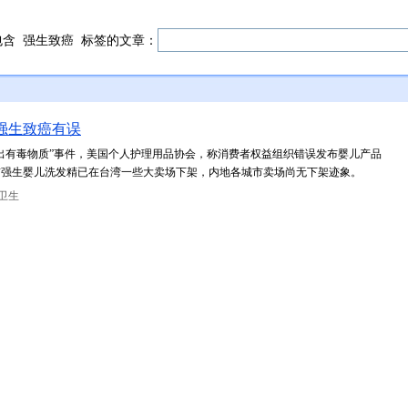
包含
强生致癌
标签的文章：
强生致癌有误
有毒物质”事件，美国个人护理用品协会，称消费者权益组织错误发布婴儿产品
前强生婴儿洗发精已在台湾一些大卖场下架，内地各城市卖场尚无下架迹象。
卫生