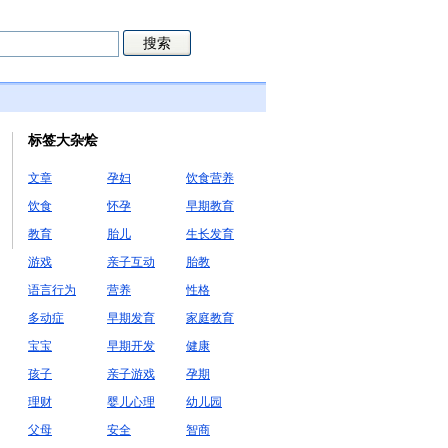
标签大杂烩
文章
孕妇
饮食营养
饮食
怀孕
早期教育
教育
胎儿
生长发育
游戏
亲子互动
胎教
语言行为
营养
性格
多动症
早期发育
家庭教育
宝宝
早期开发
健康
孩子
亲子游戏
孕期
理财
婴儿心理
幼儿园
父母
安全
智商