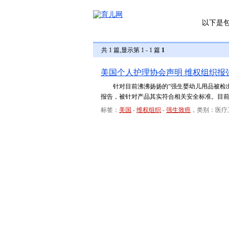
以下是
共 1 篇,显示第 1 - 1 篇
1
美国个人护理协会声明 维权组织报
针对目前沸沸扬扬的“强生婴幼儿用品被检出
报告，被针对产品其实符合相关安全标准。目
标签：
美国
-
维权组织
-
强生致癌
，类别：医疗