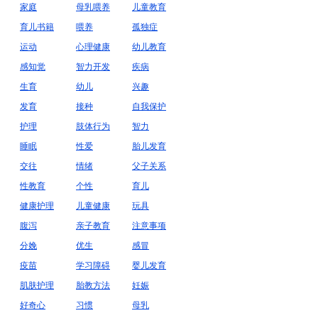
家庭
母乳喂养
儿童教育
育儿书籍
喂养
孤独症
运动
心理健康
幼儿教育
感知觉
智力开发
疾病
生育
幼儿
兴趣
发育
接种
自我保护
护理
肢体行为
智力
睡眠
性爱
胎儿发育
交往
情绪
父子关系
性教育
个性
育儿
健康护理
儿童健康
玩具
腹泻
亲子教育
注意事项
分娩
优生
感冒
疫苗
学习障碍
婴儿发育
肌肤护理
胎教方法
妊娠
好奇心
习惯
母乳