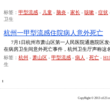
标签：
甲型流感
-
儿童
-
脑炎
-
家长
-
咳嗽
-
症状
卫生
杭州一甲型流感住院病人意外死亡
7月1日杭州市萧山区第一人民医院通惠院区发生
在病房卫生间意外死亡事件，杭州卫生厅声称这名
标签：
杭州
-
萧山区
-
甲型流感
-
病人
-
死亡
-
H1
生
1
CopyRight © 2013 ci1