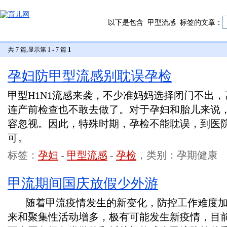
以下是包含
甲型流感
标签的文章：
共 7 篇,显示第 1 - 7 篇
1
孕妇防甲型流感别耽误孕检
甲型H1N1流感来袭，不少准妈妈选择闭门不出
连产前检查也不敢去做了。对于孕妇和胎儿来说
容忽视。因此，特殊时期，孕检不能耽误，到医
可。
标签：
孕妇
-
甲型流感
-
孕检
，类别：孕期健康
甲流期间国庆放假少外游
随着甲流疫情发生的新变化，防控工作难度加
来和聚集性活动增多，极有可能发生新疫情，目