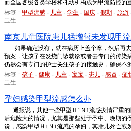
而全国各级各类学校和托幼机构成为甲流防控的
标签：
甲型流感
-
儿童
-
学生
-
国庆
-
假期
-
旅游
卫生
南京儿童医院患儿猛增暂未发现甲流
如果确定没有，就在病历上盖个章，然后再去
预案，让孩子在发烧门诊就诊或者去专门的传染
仍然会有专门的护士关注孩子的接触史，确保不
标签：
孩子
-
健康
-
儿童
-
宝宝
-
患儿
-
感冒
-
症
卫生
孕妇感染甲型流感怎么办
通报说，其他一些甲型Ｈ1Ｎ1流感疫情严重的
后危险大的情况，尤其是那些处于孕中、晚期的
说，感染甲型Ｈ1Ｎ1流感的孕妇，其胎儿死亡或