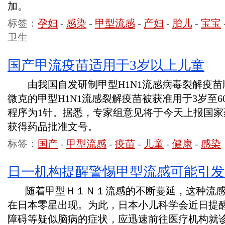
加。
标签：
孕妇
-
感染
-
甲型流感
-
产妇
-
胎儿
-
宝宝
卫生
国产甲流疫苗适用于3岁以上儿童
由我国自发研制甲型H1N1流感病毒裂解疫苗顺
微克的甲型H1N1流感裂解疫苗被获准用于3岁至
程序为1针。据悉，专家组意见将于今天上报国
获得药品批准文号。
标签：
国产
-
甲型流感
-
疫苗
-
儿童
-
健康
-
感染
日一机构提醒警惕甲型流感可能引发
随着甲型Ｈ１Ｎ１流感的不断蔓延，这种流感
在日本零星出现。为此，日本小儿科学会近日提
障碍等疑似脑病的症状，应迅速前往医疗机构就