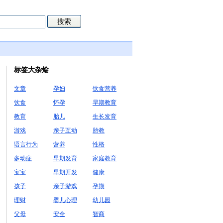
标签大杂烩
文章
孕妇
饮食营养
饮食
怀孕
早期教育
教育
胎儿
生长发育
游戏
亲子互动
胎教
语言行为
营养
性格
多动症
早期发育
家庭教育
宝宝
早期开发
健康
孩子
亲子游戏
孕期
理财
婴儿心理
幼儿园
父母
安全
智商