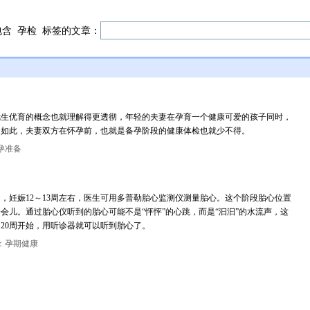
包含
孕检
标签的文章：
优生优育的概念也就理解得更透彻，年轻的夫妻在孕育一个健康可爱的孩子同时，
为如此，夫妻双方在怀孕前，也就是备孕阶段的健康体检也就少不得。
孕准备
，妊娠12～13周左右，医生可用多普勒胎心监测仪测量胎心。这个阶段胎心位置
会儿。通过胎心仪听到的胎心可能不是“怦怦”的心跳，而是“汩汩”的水流声，这
～20周开始，用听诊器就可以听到胎心了。
：孕期健康