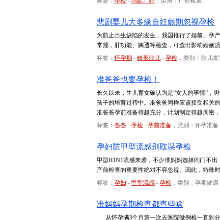
标签：
孕检
-
高龄产妇
，类别：产前检查
悲剧婴儿大多缘自妊娠期忽视孕检
为防止出生缺陷的发生，我国推行了婚前、孕
常规，肝功能、胸透等检查，可查出影响婚姻
标签：
怀孕期
-
畸形胎儿
-
孕检
，类别：胎儿发
准爸爸也要孕检！
长久以来，生儿育女破认为是“女人的事情”，
孩子的培育过程中。准爸爸同样应该接受相关
准爸爸孕前准备得越充分，计划制定得越周密，
标签：
爸爸
-
孕检
-
孕前准备
，类别：怀孕准备
孕妇防甲型流感别耽误孕检
甲型H1N1流感来袭，不少准妈妈选择闭门不
产前检查的重要性绝对不容忽视。因此，特殊
标签：
孕妇
-
甲型流感
-
孕检
，类别：孕期健康
准妈妈孕期检查都查些啥
从怀孕满3个月第一次去医院做例检一直到分