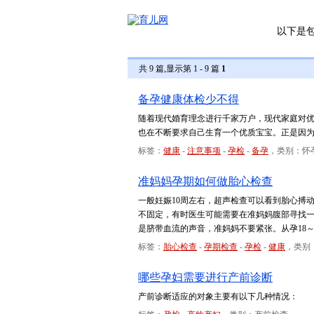
以下是
共 9 篇,显示第 1 - 9 篇
1
备孕健康体检少不得
随着现代婚育理念进行千家万户，现代家庭对
也在不断要求自己生育一个优质宝宝。正是因
标签：
健康
-
注意事项
-
孕检
-
备孕
，类别：怀
准妈妈孕期如何做胎心检查
一般妊娠10周左右，超声检查可以看到胎心搏动
不固定，有时医生可能需要在准妈妈腹部寻找一
是脐带血流的声音，准妈妈不要紧张。从孕18
标签：
胎心检查
-
孕期检查
-
孕检
-
健康
，类别
哪些孕妇需要进行产前诊断
产前诊断适应的对象主要有以下几种情况：