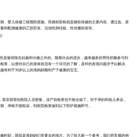
产期、婴儿保健三级预防措施。而婚前医检就是婚前保健的主要内容。通过血、尿
质量和配偶健康的乙型肝炎、活动性肺结核、性传播疾病等。
育
男性是被排除在妊娠和分娩之外的。随着社会的进步，越来越多的男性积极参与到
的检查，以便对自己的身体状况有一个详尽的了解，及时的发现问题并予以解决。
越有利于30岁以上的准妈妈顺利产下健康的宝宝。
出，甚至因害怕医院人员密集，连产前检查也不敢去做了。对于孕妇和胎儿来说，
时期，孕检不能耽误，到医院检查做到以下防护措施即可。
娩时刻，医院是准妈妈们常要去的地方。为了给大家一个参考，我们把常规的例