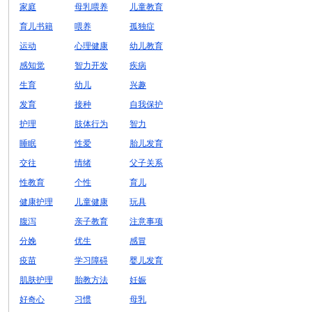
家庭
母乳喂养
儿童教育
育儿书籍
喂养
孤独症
运动
心理健康
幼儿教育
感知觉
智力开发
疾病
生育
幼儿
兴趣
发育
接种
自我保护
护理
肢体行为
智力
睡眠
性爱
胎儿发育
交往
情绪
父子关系
性教育
个性
育儿
健康护理
儿童健康
玩具
腹泻
亲子教育
注意事项
分娩
优生
感冒
疫苗
学习障碍
婴儿发育
肌肤护理
胎教方法
妊娠
好奇心
习惯
母乳