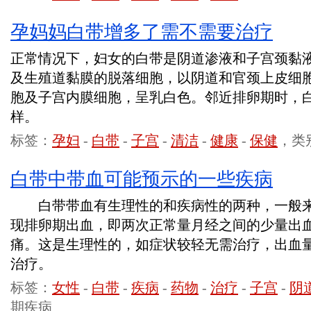
孕妈妈白带增多了需不需要治疗
正常情况下，妇女的白带是阴道渗液和子宫颈黏
及生殖道黏膜的脱落细胞，以阴道和官颈上皮细
胞及子宫内膜细胞，呈乳白色。邻近排卵期时，
样。
标签：
孕妇
-
白带
-
子宫
-
清洁
-
健康
-
保健
，类
白带中带血可能预示的一些疾病
白带带血有生理性的和疾病性的两种，一般来
现排卵期出血，即两次正常量月经之间的少量出
痛。这是生理性的，如症状较轻无需治疗，出血
治疗。
标签：
女性
-
白带
-
疾病
-
药物
-
治疗
-
子宫
-
阴
期疾病