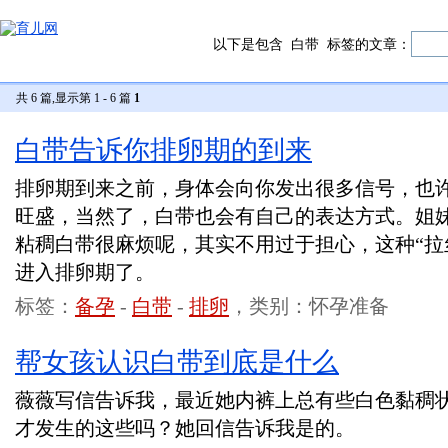
以下是包含
白带
标签的文章：
共 6 篇,显示第 1 - 6 篇
1
白带告诉你排卵期的到来
排卵期到来之前，身体会向你发出很多信号，也
旺盛，当然了，白带也会有自己的表达方式。姐
粘稠白带很麻烦呢，其实不用过于担心，这种“拉
进入排卵期了。
标签：
备孕
-
白带
-
排卵
，类别：怀孕准备
帮女孩认识白带到底是什么
薇薇写信告诉我，最近她内裤上总有些白色黏稠
才发生的这些吗？她回信告诉我是的。