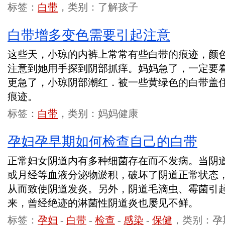
标签：
白带
，类别：了解孩子
白带增多变色需要引起注意
这些天，小琼的内裤上常常有些白带的痕迹，颜
注意到她用手探到阴部抓痒。妈妈急了，一定要
更急了，小琼阴部潮红．被一些黄绿色的白带盖
痕迹。
标签：
白带
，类别：妈妈健康
孕妇孕早期如何检查自己的白带
正常妇女阴道内有多种细菌存在而不发病。当阴
或月经等血液分泌物淤积，破坏了阴道正常状态
从而致使阴道发炎。另外，阴道毛滴虫、霉菌引
来，曾经绝迹的淋菌性阴道炎也屡见不鲜。
标签：
孕妇
-
白带
-
检查
-
感染
-
保健
，类别：孕