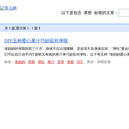
以下是包含
果胶
标签的文章：
共 1 篇,显示第 1 - 1 篇
1
DIY五种爱心果汁巧妙应对孕呕
准妈妈怀孕期间前三个月，身体不仅出现嗜睡、贫血等不良身体症状，“孕吐”更
们可以自己动手DIY新鲜又有效的果汁来巧妙应对孕吐。以下有五种 “准妈妈爱心
标签：
准妈妈
-
孕期
-
孕吐
-
果汁
-
营养
-
果胶
-
DIY
，类别：孕期饮食