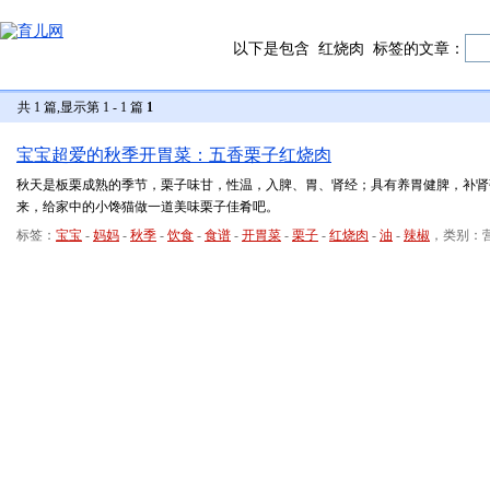
以下是包含
红烧肉
标签的文章：
共 1 篇,显示第 1 - 1 篇
1
宝宝超爱的秋季开胃菜：五香栗子红烧肉
秋天是板栗成熟的季节，栗子味甘，性温，入脾、胃、肾经；具有养胃健脾，补肾
来，给家中的小馋猫做一道美味栗子佳肴吧。
标签：
宝宝
-
妈妈
-
秋季
-
饮食
-
食谱
-
开胃菜
-
栗子
-
红烧肉
-
油
-
辣椒
，类别：