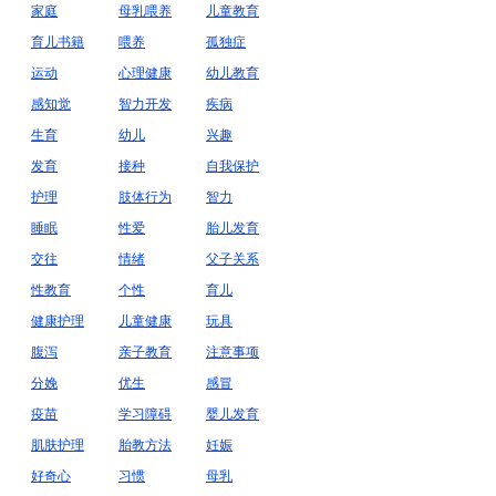
家庭
母乳喂养
儿童教育
育儿书籍
喂养
孤独症
运动
心理健康
幼儿教育
感知觉
智力开发
疾病
生育
幼儿
兴趣
发育
接种
自我保护
护理
肢体行为
智力
睡眠
性爱
胎儿发育
交往
情绪
父子关系
性教育
个性
育儿
健康护理
儿童健康
玩具
腹泻
亲子教育
注意事项
分娩
优生
感冒
疫苗
学习障碍
婴儿发育
肌肤护理
胎教方法
妊娠
好奇心
习惯
母乳