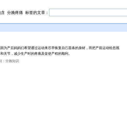
包含
分娩疼痛
标签的文章：
，因为产后妈妈们希望通过运动来尽早恢复自己苗条的身材，而把产前运动给忽视
肉和关节，减少生产时的疼痛及促使产程的顺利。
别：分娩知识