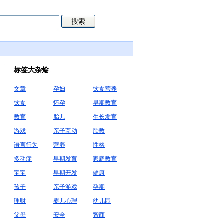
标签大杂烩
文章
孕妇
饮食营养
饮食
怀孕
早期教育
教育
胎儿
生长发育
游戏
亲子互动
胎教
语言行为
营养
性格
多动症
早期发育
家庭教育
宝宝
早期开发
健康
孩子
亲子游戏
孕期
理财
婴儿心理
幼儿园
父母
安全
智商