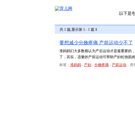
以下是
共 1 篇,显示第 1 - 1 篇
1
要想减少分娩疼痛 产前运动少不了
准妈妈们大多数都认为产后运动才是最重要的
了，其实，适量的产前运动可帮助产妇松弛肌
标签：
准妈妈
-
产妇
-
分娩疼痛
-
产前运动
，类