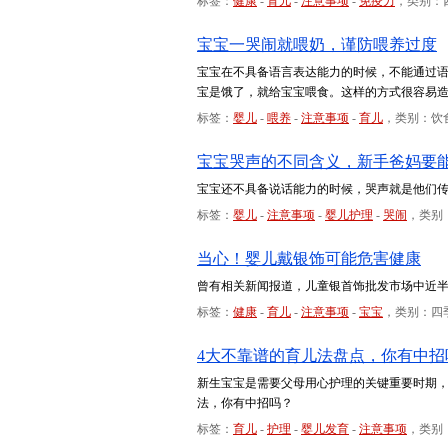
标签：
健康
-
育儿
-
注意事项
-
免疫力
，类别：
宝宝一哭闹就喂奶，谨防喂养过度
宝宝在不具备语言表达能力的时候，不能通过
宝是饿了，就给宝宝喂食。这样的方式很容易
标签：
婴儿
-
喂养
-
注意事项
-
育儿
，类别：饮
宝宝哭声的不同含义，新手爸妈要
宝宝还不具备说话能力的时候，哭声就是他们
标签：
婴儿
-
注意事项
-
婴儿护理
-
哭闹
，类别
当心！婴儿戴银饰可能危害健康
曾有相关新闻报道，儿童银首饰批发市场中近
标签：
健康
-
育儿
-
注意事项
-
宝宝
，类别：四
4大不靠谱的育儿法盘点，你有中招
新生宝宝是需要父母用心护理的关键重要时期
法，你有中招吗？
标签：
育儿
-
护理
-
婴儿发育
-
注意事项
，类别