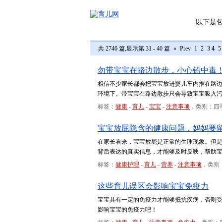
以下是
共 2746 篇,显示第 31 - 40 篇
«
Prev
1
2
3
4
5
勿带宝宝在路边散步，小心铅中毒
相信不少家长都会把宝宝放进婴儿车内推在路
环境下。带宝宝在路边散步只会导致宝宝吸入
标签：
健康
-
育儿
-
宝宝
-
注意事项
，类别：四
宝宝放屁隐含的健康问题，妈妈要
在家长看来，宝宝放屁是正常的生理现象。但
背后表达的真实信息，才能够及时反映，帮助
标签：
健康护理
-
育儿
-
营养
-
注意事项
，类别
这些育儿误区会影响宝宝免疫力
宝宝具有一定的免疫力才能够抵抗疾病，否则
影响宝宝的免疫力吧！