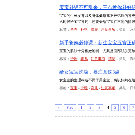
宝宝补钙不可乱来，三点教你补好
宝宝的生长发育以及身体健康离不开钙质的补充
么时候给宝宝补钙，还要会给宝宝在不同的阶段
标签：
营养
-
补钙
-
喂养
-
注意事项
，类别：营
新手爸妈必修课：新生宝宝五官正
宝宝的肌肤十分稚嫩脆弱，尤其是面部肌肤更
标签：
护理
-
婴儿
-
注意事项
-
清洁
，类别：洗
给女宝宝洗澡，要注意这3点
女宝宝的生理构造不同于男宝宝，所以妈妈在
标签：
宝宝
-
护理
-
育儿
-
注意事项
，类别：日
«
Prev
1
2
3
4
5
6
7