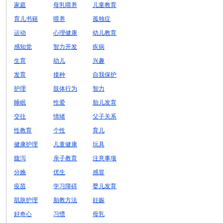
家庭
母乳喂养
儿童教育
育儿书籍
喂养
孤独症
运动
心理健康
幼儿教育
感知觉
智力开发
疾病
生育
幼儿
兴趣
发育
接种
自我保护
护理
肢体行为
智力
睡眠
性爱
胎儿发育
交往
情绪
父子关系
性教育
个性
育儿
健康护理
儿童健康
玩具
腹泻
亲子教育
注意事项
分娩
优生
感冒
疫苗
学习障碍
婴儿发育
肌肤护理
胎教方法
妊娠
好奇心
习惯
母乳