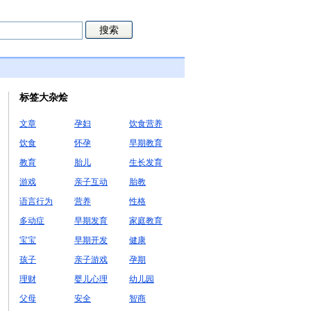
标签大杂烩
文章
孕妇
饮食营养
饮食
怀孕
早期教育
教育
胎儿
生长发育
游戏
亲子互动
胎教
语言行为
营养
性格
多动症
早期发育
家庭教育
宝宝
早期开发
健康
孩子
亲子游戏
孕期
理财
婴儿心理
幼儿园
父母
安全
智商