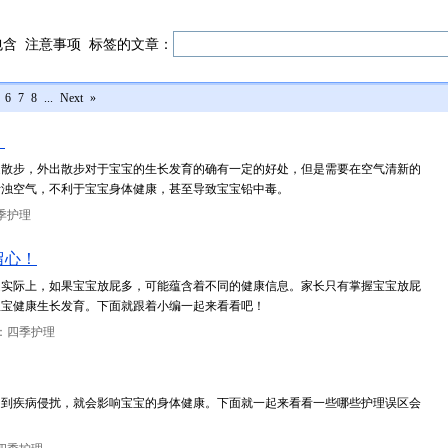
包含
注意事项
标签的文章：
6
7
8
...
Next
»
！
边散步，外出散步对于宝宝的生长发育的确有一定的好处，但是需要在空气清新的
污浊空气，不利于宝宝身体健康，甚至导致宝宝铅中毒。
季护理
留心！
是实际上，如果宝宝放屁多，可能蕴含着不同的健康信息。家长只有掌握宝宝放屁
宝宝健康生长发育。下面就跟着小编一起来看看吧！
：四季护理
受到疾病侵扰，就会影响宝宝的身体健康。下面就一起来看看一些哪些护理误区会