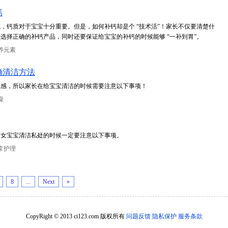
钙
，钙质对于宝宝十分重要。但是，如何补钙却是个 “技术活”！家长不仅要清楚什
选择正确的补钙产品，同时还要保证给宝宝的补钙的时候能够 “一补到胃”。
养元素
确清洁方法
敏感，所以家长在给宝宝清洁的时候需要注意以下事项！
澡
给女宝宝清洁私处的时候一定要注意以下事项。
常护理
8
...
Next
»
CopyRight © 2013 ci123.com 版权所有
问题反馈
隐私保护
服务条款