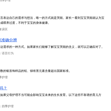
四季护理
语言表达自己的需求与想法，唯一的方式就是哭闹。家长一看到宝宝哭闹就认为宝
造成喂养过度，不利于宝宝的身体健康。
食误区
能准确分辨
传达需求的一种方式。如果家长们能够了解宝宝哭闹的含义，就可以正确应对了。
：语言行为
半数的银首饰样品的铅、锑有害元素含量超出国家标准。
季护理
吗？
，如果父母护理不当可能会影响宝宝未来的生长发育。以下这些不靠谱的育儿方
：四季护理