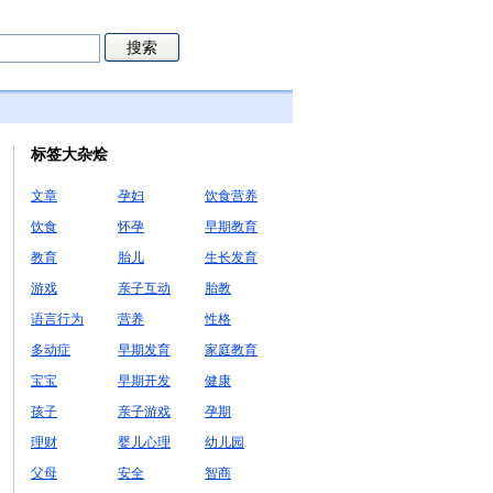
标签大杂烩
文章
孕妇
饮食营养
饮食
怀孕
早期教育
教育
胎儿
生长发育
游戏
亲子互动
胎教
语言行为
营养
性格
多动症
早期发育
家庭教育
宝宝
早期开发
健康
孩子
亲子游戏
孕期
理财
婴儿心理
幼儿园
父母
安全
智商