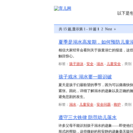
以下是
共 15 篇,显示第 1 - 10 篇
1
2
Next
»
夏季是溺水高发期，如何预防儿童
相信大家经常会看到关于孩童溺亡的报道，这
触目惊心。
标签：
孩子游泳
-
安全
-
溺水
-
儿童安全
，类别
孩子戏水 溺水要一眼识破
夏天是孩子们最盼望的季节，因为可以痛痛快
紧张。因此，详细了解溺水的迹象以及正确的
避免悲剧的发生。
标签：
溺水
-
儿童安全
-
安全问题
-
救护
，类别
遵守三大铁律 防范幼儿落水
许多父母不能识别孩子溺水的迹象——即使他
形式的帮助，这些微妙的和安静的迹象毫无疑