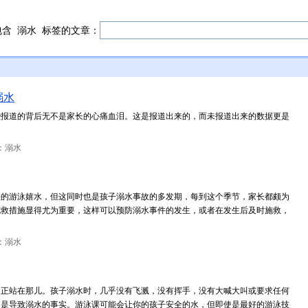
包含
溺水
标签的文章：
溺水
些报道的背后无不是家长的心痛血泪。这是报道出来的，而未报道出来的数据更是
：溺水
快的游泳嬉水，但这同时也是孩子溺水事故的多发期，每到这个季节，家长都颇为
施救措施显得尤为重要，这样可以预防溺水事件的发生，或者在发生后及时施救，
：溺水
们正站在那儿。孩子溺水时，几乎没有飞溅，没有挥手，没有大喊大叫或要求任何
问是导致溺水的事实。游泳课可能会让你的孩子安全的水，但即使是最好的游泳技