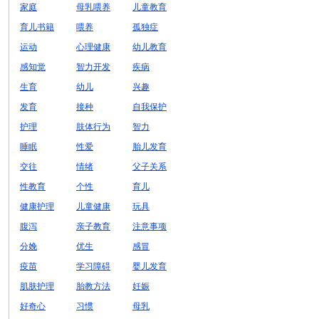
家庭
母乳喂养
儿童教育
育儿书籍
喂养
孤独症
运动
心理健康
幼儿教育
感知觉
智力开发
疾病
生育
幼儿
兴趣
发育
接种
自我保护
护理
肢体行为
智力
睡眠
性爱
胎儿发育
交往
情绪
父子关系
性教育
个性
育儿
健康护理
儿童健康
玩具
腹泻
亲子教育
注意事项
分娩
优生
感冒
疫苗
学习障碍
婴儿发育
肌肤护理
胎教方法
妊娠
好奇心
习惯
母乳