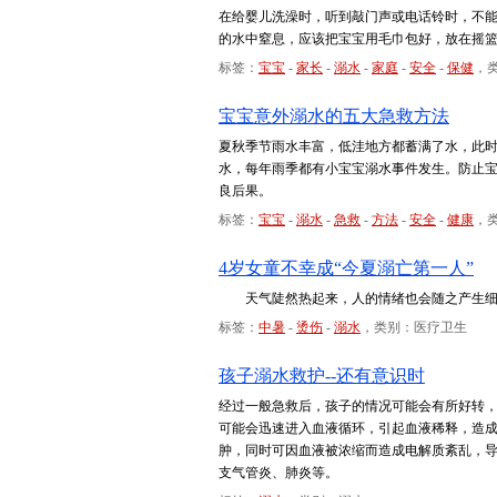
在给婴儿洗澡时，听到敲门声或电话铃时，不能
的水中窒息，应该把宝宝用毛巾包好，放在摇
标签：
宝宝
-
家长
-
溺水
-
家庭
-
安全
-
保健
，
宝宝意外溺水的五大急救方法
夏秋季节雨水丰富，低洼地方都蓄满了水，此时
水，每年雨季都有小宝宝溺水事件发生。防止
良后果。
标签：
宝宝
-
溺水
-
急救
-
方法
-
安全
-
健康
，
4岁女童不幸成“今夏溺亡第一人”
天气陡然热起来，人的情绪也会随之产生细微
标签：
中暑
-
烫伤
-
溺水
，类别：医疗卫生
孩子溺水救护--还有意识时
经过一般急救后，孩子的情况可能会有所好转
可能会迅速进入血液循环，引起血液稀释，造
肿，同时可因血液被浓缩而造成电解质紊乱，
支气管炎、肺炎等。