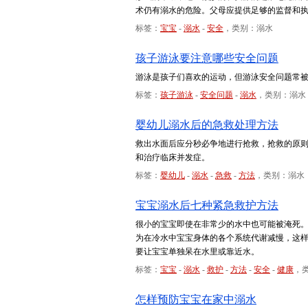
术仍有溺水的危险。父母应提供足够的监督和
标签：
宝宝
-
溺水
-
安全
，类别：溺水
孩子游泳要注意哪些安全问题
游泳是孩子们喜欢的运动，但游泳安全问题常
标签：
孩子游泳
-
安全问题
-
溺水
，类别：溺水
婴幼儿溺水后的急救处理方法
救出水面后应分秒必争地进行抢救，抢救的原
和治疗临床并发症。
标签：
婴幼儿
-
溺水
-
急救
-
方法
，类别：溺水
宝宝溺水后七种紧急救护方法
很小的宝宝即使在非常少的水中也可能被淹死
为在冷水中宝宝身体的各个系统代谢减慢，这
要让宝宝单独呆在水里或靠近水。
标签：
宝宝
-
溺水
-
救护
-
方法
-
安全
-
健康
，
怎样预防宝宝在家中溺水