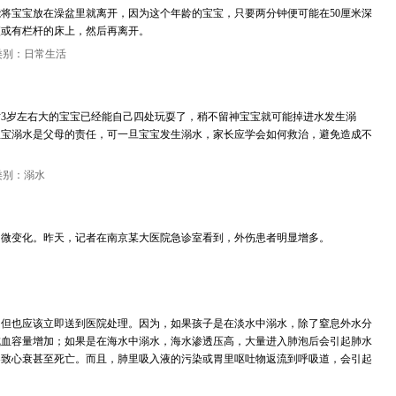
将宝宝放在澡盆里就离开，因为这个年龄的宝宝，只要两分钟便可能在50厘米深
篮或有栏杆的床上，然后再离开。
类别：日常生活
3岁左右大的宝宝已经能自己四处玩耍了，稍不留神宝宝就可能掉进水发生溺
宝宝溺水是父母的责任，可一旦宝宝发生溺水，家长应学会如何救治，避免造成不
类别：溺水
变化。昨天，记者在南京某大医院急诊室看到，外伤患者明显增多。
，但也应该立即送到医院处理。因为，如果孩子是在淡水中溺水，除了窒息外水分
成血容量增加；如果是在海水中溺水，海水渗透压高，大量进入肺泡后会引起肺水
导致心衰甚至死亡。而且，肺里吸入液的污染或胃里呕吐物返流到呼吸道，会引起