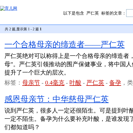
以下是包含
严仁英
标签的文章：
共 2 篇,显示第 1 - 2 篇
1
一个合格母亲的缔造者——严仁英
严仁英绝对可以称得上是一个合格母亲的缔造者，
母”。严仁英引领推动的围产保健事业，将中国人
提升了一个巨大的层次。
标签：
母亲节
-
0.4毫克
-
叶酸
-
严仁英
-
备孕
，类
感恩母亲节：中华慈母严仁英
说到严仁英，很多人一定还很陌生。可是提到叶
一定不陌生。备孕为什么要补充叶酸，是谁发现
们都知道吗？