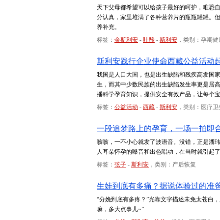
天下父母都希望可以给孩子最好的呵护，唯恐
分认真，家里堆满了各种营养片的瓶瓶罐罐。
养补充。
标签：
金斯利安
-
叶酸
-
斯利安
，类别：孕期健
斯利安践行企业使命西藏公益活动
我国是人口大国，也是出生缺陷和残疾高发国家，
生，而其中少数民族的出生缺陷发生率更是居
播科学孕育知识，提供安全有效产品，让每个
标签：
公益活动
-
西藏
-
斯利安
，类别：医疗卫
一段追梦路上的孕育，一场一拍即
咳咳，一不小心就发了波语音。没错，正是潘
人耳朵怀孕的嗓音和出色唱功，在当时就引起
标签：
弦子
-
斯利安
，类别：产后恢复
生娃到底有多痛？据说体验过的准爸
“分娩到底有多疼？”光靠文字描述未免太苍白
嘛，多大点事儿~”