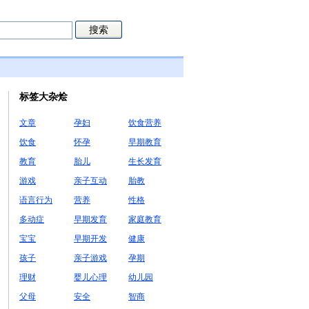
标签大杂烩
文章
孕妇
饮食营养
饮食
怀孕
早期教育
教育
胎儿
生长发育
游戏
亲子互动
胎教
语言行为
营养
性格
多动症
早期发育
家庭教育
宝宝
早期开发
健康
孩子
亲子游戏
孕期
理财
婴儿心理
幼儿园
父母
安全
智商