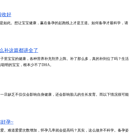
请收好
也是如此。想让宝宝健康，赢在备孕的起跑线上才是王道。如何备孕才最科学，请
怎么补这篇都讲全了
肚子里宝宝的健康，各种营养补充剂齐上阵。补了那么多，真的补到位了吗？生活
出聪明的宝宝，根本少不了DHA。
。一旦缺乏不仅仅会影响自身健康，还会影响胎儿的生长发育。而以下情况很可能
好孕~
爱爱。难道爱爱次数增加，怀孕几率就会提高吗？其实，这么做并不科学。备孕姿