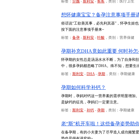
标签：
分娩
-
斯利安
-
爸爸
，类别：医疗卫生
想怀健康宝宝？备孕注意事项手册
俗话说“工欲善其事，必先利其器”，怀孕生娃
按下面的注意事项手册来~
标签：
备孕
-
斯利安
-
叶酸
，类别：营养保健
孕期补充DHA竟如此重要 何时补
怀孕期的女性总是汤汤水水不断，为了自身和
中，很多孕妈都忽略了DHA。殊不知，想要生
标签：
斯利安
-
DHA
-
孕期
，类别：孕期健康
孕期如何科学补钙？
孕期时，孕妈对钙这一营养素的需求明显增加
是缺钙的征兆，孕妈们一定要注意。
标签：
斯利安
-
补钙
-
孕期
，类别：孕期健康
老“斯”机开车啦！这些备孕姿势助你
在备孕期，有的小夫妻为了尽早造人成功频繁
势也是很有讲究的~