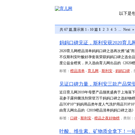
以下是
共 67 篇,显示第 1 - 10 篇
1
2
3
4
5
...
Next
»
妈妈口碑见证，斯利安获2020育
2020育儿网橙品清单妈妈口碑之选再次携“诚
不仅斯利安叶酸好孕套装荣获妈妈口碑之选全
度公益金橙奖，并入选由育儿网出品的《2020
标签：
橙品清单
-
育儿网
-
斯利安
-
妈妈口碑
，
见证口碑力量，斯利安三款产品荣
近日育儿网2019年母婴产品颁奖盛典于上海
花参子露抑菌洗剂荣登万千妈妈口碑之选好物榜，
品TOP10”“妈妈用品类年度人气洗护用品TO
由育儿网出品的《2019橙品清单妈妈口碑之选
标签：
口碑
-
斯利安
-
橙品之夜好物榜
，类别：
叶酸、维生素、矿物质全拿下！一