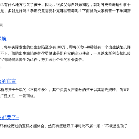
自己有什么地方亏欠了孩子。因此，很多父母自妊娠期起，就对补充营养这件事十
但是，多就是好吗？孕期究竟需要补充哪些营养呢？下面就为大家科普一下孕期营
康
起航
每年实际发生的出生缺陷至少有100万，即每30秒~40秒就有一个出生缺陷儿降
高不下。预防出生缺陷保护孕婴健康是斯利安的企业使命，一直以来斯利安都以传
宝宝都能健康降生为己任，努力践行企业的社会责任。
生
合的官宣
玮柏与弦子合唱的《不得不爱》。其中负责女声部分的弦子以其清亮婉转、简直叫
了广泛关注，一发而红。
都哭了~
，只有经历过的宝妈才能体会。然而有些硬汉子却对此不屑一顾：“不就是生孩子