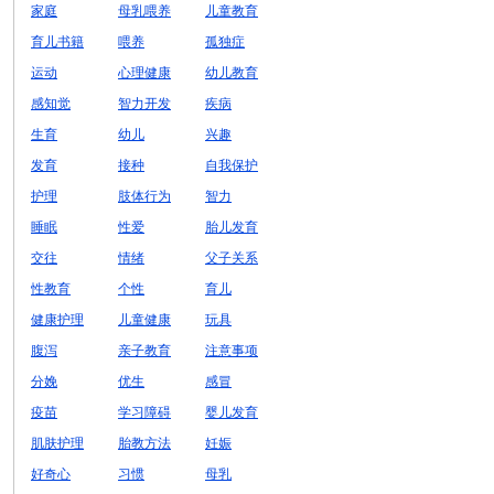
家庭
母乳喂养
儿童教育
育儿书籍
喂养
孤独症
运动
心理健康
幼儿教育
感知觉
智力开发
疾病
生育
幼儿
兴趣
发育
接种
自我保护
护理
肢体行为
智力
睡眠
性爱
胎儿发育
交往
情绪
父子关系
性教育
个性
育儿
健康护理
儿童健康
玩具
腹泻
亲子教育
注意事项
分娩
优生
感冒
疫苗
学习障碍
婴儿发育
肌肤护理
胎教方法
妊娠
好奇心
习惯
母乳