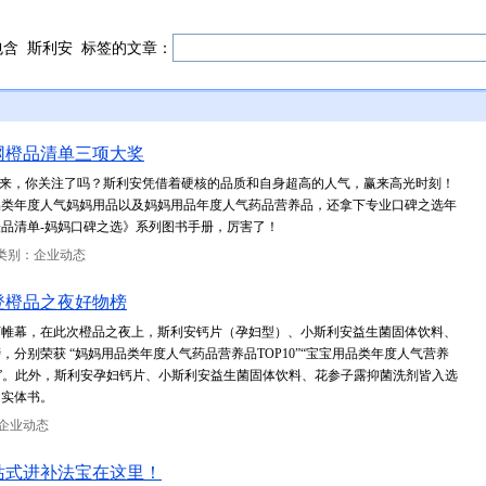
包含
斯利安
标签的文章：
儿网橙品清单三项大奖
”而来，你关注了吗？斯利安凭借着硬核的品质和自身超高的人气，赢来高光时刻！
品类年度人气妈妈用品以及妈妈用品年度人气药品营养品，还拿下专业口碑之选年
橙品清单-妈妈口碑之选》系列图书手册，厉害了！
类别：企业动态
登橙品之夜好物榜
落下帷幕，在此次橙品之夜上，斯利安钙片（孕妇型）、小斯利安益生菌固体饮料、
分别荣获 “妈妈用品类年度人气药品营养品TOP10”“宝宝用品类年度人气营养
P10”。此外，斯利安孕妇钙片、小斯利安益生菌固体饮料、花参子露抑菌洗剂皆入选
》实体书。
企业动态
站式进补法宝在这里！