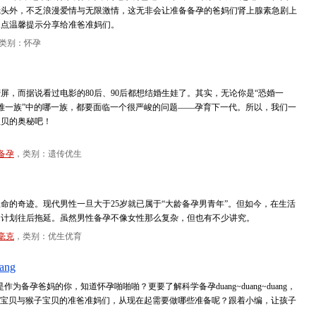
镜头外，不乏浪漫爱情与无限激情，这无非会让准备备孕的爸妈们肾上腺素急剧上
三点温馨提示分享给准爸准妈们。
类别：怀孕
屏，而据说看过电影的80后、90后都想结婚生娃了。其实，无论你是“恐婚一
升两难一族”中的哪一族，都要面临一个很严峻的问题——孕育下一代。所以，我们一
宝贝的奥秘吧！
备孕
，类别：遗传优生
命的奇迹。现代男性一旦大于25岁就已属于“大龄备孕男青年”。但如今，在生活
的计划往后拖延。虽然男性备孕不像女性那么复杂，但也有不少讲究。
4毫克
，类别：优生优育
ang
为备孕爸妈的你，知道怀孕啪啪啪？更要了解科学备孕duang~duang~duang，
战金羊宝贝与猴子宝贝的准爸准妈们，从现在起需要做哪些准备呢？跟着小编，让孩子