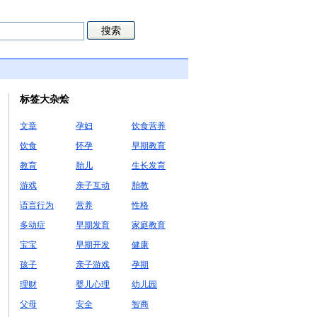
标签大杂烩
文章
孕妇
饮食营养
饮食
怀孕
早期教育
教育
胎儿
生长发育
游戏
亲子互动
胎教
语言行为
营养
性格
多动症
早期发育
家庭教育
宝宝
早期开发
健康
孩子
亲子游戏
孕期
理财
婴儿心理
幼儿园
父母
安全
智商