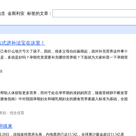
包含
金斯利安
标签的文章：
站式进补法宝在这里！
自己有什么地方亏欠了孩子。因此，很多父母自妊娠期起，就对补充营养这件事十
但是，多就是好吗？孕期究竟需要补充哪些营养呢？下面就为大家科普一下孕期营
康
能帮助人体获取更多营养，而对于处在孕早期的准妈妈而言，随着受精卵不断发育
民膳食指南》中对我国孕期妇女和哺乳期妇女的膳食营养素摄入标准为基础，全面
类别：优生优育
明俱来
0日，连续拔得票房头筹，内地票房已达15.5亿，全球累计吸金超过11.5亿美