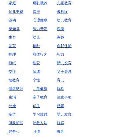
家庭
母乳喂养
儿童教育
育儿书籍
喂养
孤独症
运动
心理健康
幼儿教育
感知觉
智力开发
疾病
生育
幼儿
兴趣
发育
接种
自我保护
护理
肢体行为
智力
睡眠
性爱
胎儿发育
交往
情绪
父子关系
性教育
个性
育儿
健康护理
儿童健康
玩具
腹泻
亲子教育
注意事项
分娩
优生
感冒
疫苗
学习障碍
婴儿发育
肌肤护理
胎教方法
妊娠
好奇心
习惯
母乳