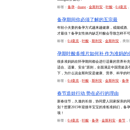
标签：
备孕
-
duang
-
金斯利安
-
叶酸
-
0.4毫克
备孕期间你必须了解的五宗最
年轻小夫妻的备孕方式越来越健康，戒烟戒酒
才最佳？备孕女性体内缺乏叶酸会导致怎样不
标签：
0.4毫克
-
叶酸
-
斯利安
-
金斯利安
，类别
孕期叶酸多维片如何补 作为准妈的
很多准妈妈在怀孕期间都会进行适量的营养补充
适合、适量、安全”原则，全面满足中国育龄及
下，为什么说金斯利安是健康、营养、科学的
标签：
0.4毫克
-
叶酸
-
斯利安
-
金斯利安
-
备孕
春节造娃行动 势在必行的理由
新春佳节，久逢的长假，协同爱人回家探亲的
划？想要2015年迎接羊宝宝的准爸准妈们，
项！
标签：
0.4毫克
-
叶酸
-
备孕
-
金斯利安
-
春节
，