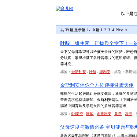
以下是
共 39 篇,显示第 1 - 10 篇
1
2
3
4
Next
»
叶酸、维生素、矿物质全拿下！一
天下父母都希望可以给孩子最好的呵护，唯恐
分认真，家里堆满了各种营养片的瓶瓶罐罐。
养补充。
标签：
金斯利安
-
叶酸
-
斯利安
，类别：孕期健
金斯利安伴你全方位迎接健康天使
规律的生活起居能让身体变健康，新鲜的食材
营养需求也持续增加。金斯利安是以《中国居
满足中国育龄及孕期女性的多维营养需求。
标签：
0.4毫克
-
叶酸
-
金斯利安
-
备孕
-
营养
，
父母速度与激情必备 宝贝健康与聪
最近火爆电影院的《速度与激情7》上映三周截止2