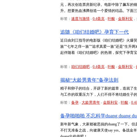
元，再次创造票房新纪录。电影中除了飙车的
升。想要热血沸腾创造一个爱情的结晶。下面
标签：
速度与激情
-
0.4毫克
-
叶酸
-
金斯利安
，
追随《咱们结婚吧》孕育下一代
近日由刘江指导的电影版《咱们结婚吧》火爆荧
族”“七年之痒一族”“追求真爱一族”还是“生
起伴随着《咱们结婚吧》的热潮，探究下孕育
标签：
咱们结婚吧
-
0.4毫克
-
叶酸
-
金斯利安
-
揭秘“大龄男青年”备孕法则
精子和卵子的结合，开辟了新的篇章，造就了生
与工作的双重压力下，人们不得不将结婚生子
标签：
备孕
-
大龄男青年
-
金斯利安
-
叶酸
-
0.
备孕啪啪啪 不忘科学duang duang du
新年新气象，大家都被恶搞的duang了一下。但是作
不打无准备之战，向健康天使say yes。备
duang出价值吧！