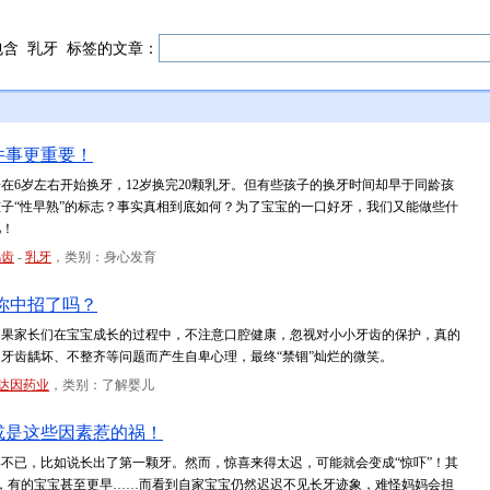
包含
乳牙
标签的文章：
件事更重要！
在6岁左右开始换牙，12岁换完20颗乳牙。但有些孩子的换牙时间却早于同龄孩
子“性早熟”的标志？事实真相到底如何？为了宝宝的一口好牙，我们又能做些什
儿！
龋齿
-
乳牙
，类别：身心发育
你中招了吗？
如果家长们在宝宝成长的过程中，不注意口腔健康，忽视对小小牙齿的保护，真的
牙齿龋坏、不整齐等问题而产生自卑心理，最终“禁锢”灿烂的微笑。
达因药业
，类别：了解婴儿
或是这些因素惹的祸！
不已，比如说长出了第一颗牙。然而，惊喜来得太迟，可能就会变成“惊吓”！其
，有的宝宝甚至更早……而看到自家宝宝仍然迟迟不见长牙迹象，难怪妈妈会担