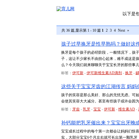
以下是
共 36 篇,显示第 1 - 10 篇
1
2
3
4
Next
»
孩子过早换牙是性早熟吗？做好这
换牙是每个孩子的必经阶段，一般情况下，孩子
子，这让不少家长不由担心起来，难不成这是孩
么？今天我们就来聊聊关于宝宝长牙的那些事
标签：
伊可新
-
伊可新维生素AD滴剂
-
换牙
-
这些关于宝宝牙齿的江湖传言 妈妈
孩子的笑容是那么美好、那么的无忧无虑。可
会使其笑容大大减分。甚至有些孩子或许会因为
标签：
牙齿
-
乳牙
-
宝宝
-
伊可新
-
维生素AD
-
补钙能把乳牙催出来？宝宝出牙晚
宝宝成长过程中的每个第一次都会让妈妈们惊喜
实，大部分宝宝6个月左右就可长出第一颗乳牙