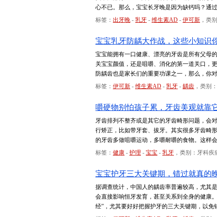
心不已。那么，宝宝长牙晚是因为缺钙吗？通过
标签：
出牙晚
-
乳牙
-
维生素AD
-
伊可新
，类
宝宝乳牙防龋大作战，这些小知识
宝宝能拥有一口健康、漂亮的牙齿是所有父母
关宝宝颜值，还是咀嚼、消化的第一道关口，
防龋齿也是家长们的重要功课之一，那么，你
标签：
伊可新
-
维生素AD
-
乳牙
-
龋齿
，类别
嚼硬物别怕孩子累，牙齿美观就靠
牙齿排列不整齐或是其它的牙齿畸形问题，会
行矫正，比如带牙套、拔牙。其实很多牙齿畸
的牙齿多做咀嚼运动，多嚼耐嚼的食物。这样
标签：
健康
-
护理
-
宝宝
-
乳牙
，类别：牙科疾
宝宝护牙三大关键期，错过就真的
据调查统计，中国人的龋齿率普遍较高，尤其
会直接影响恒牙发育，甚至关系到全身的健康。
经”，尤其要好好把握护牙的三大关键期，以免