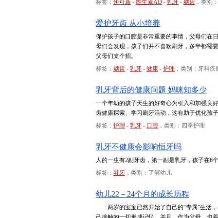
标签：
伊可新
-
维生素AD
-
乳牙
-
龋齿
，类别
爱护牙齿 从小培养
保护孩子的口腔是非常重要的事情，父母们在
母们会发现，孩子们并不喜欢刷牙，多半都需
父母们支个招。
标签：
龋齿
-
乳牙
-
健康
-
护理
，类别：牙科疾
乳牙背后的健康问题 妈咪知多少
一个年幼的孩子天生的好奇心为引入和加强良
齿健康探索、学习刷牙活动，这有助于优化孩
标签：
护理
-
乳牙
-
口腔
，类别：四季护理
乳牙不健康会影响恒牙吗
人的一生有2副牙齿，第一副是乳牙，孩子在6
标签：
乳牙
，类别：了解幼儿
幼儿22－24个月的成长历程
两岁的宝宝已然开始了自己的“专属”生活，他
己接触的一切形成记忆。并且，作为父母，也