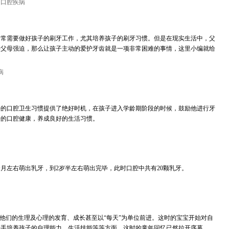
：口腔疾病
日常需要做好孩子的刷牙工作，尤其培养孩子的刷牙习惯。但是在现实生活中，父
要父母强迫，那么让孩子主动的爱护牙齿就是一项非常困难的事情，这里小编就给
病
好的口腔卫生习惯提供了绝好时机，在孩子进入学龄期阶段的时候，鼓励他进行牙
子的口腔健康，养成良好的生活习惯。
个月左右萌出乳牙，到2岁半左右萌出完毕，此时口腔中共有20颗乳牙。
们的生理及心理的发育、成长甚至以“每天”为单位前进。这时的宝宝开始对自
着手培养孩子的自理能力、生活技能等等方面。这时的童年回忆已然拉开序幕。