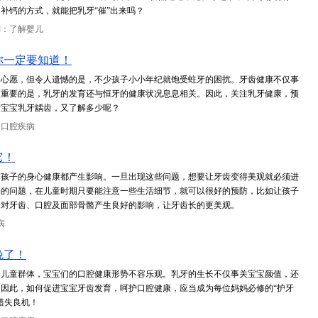
补钙的方式，就能把乳牙“催”出来吗？
别：了解婴儿
你一定要知道！
的心愿，但令人遗憾的是，不少孩子小小年纪就饱受蛀牙的困扰。牙齿健康不仅事
更重要的是，乳牙的发育还与恒牙的健康状况息息相关。因此，关注乳牙健康，预
对宝宝乳牙龋齿，又了解多少呢？
：口腔疾病
它！
对孩子的身心健康都产生影响。一旦出现这些问题，想要让牙齿变得美观就必须进
形的问题，在儿童时期只要能注意一些生活细节，就可以很好的预防，比如让孩子
会对牙齿、口腔及面部骨骼产生良好的影响，让牙齿长的更美观。
病
晚了！
是儿童群体，宝宝们的口腔健康形势不容乐观。乳牙的生长不仅事关宝宝颜值，还
因此，如何促进宝宝牙齿发育，呵护口腔健康，应当成为每位妈妈必修的“护牙
错失良机！