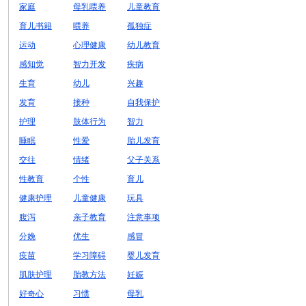
家庭
母乳喂养
儿童教育
育儿书籍
喂养
孤独症
运动
心理健康
幼儿教育
感知觉
智力开发
疾病
生育
幼儿
兴趣
发育
接种
自我保护
护理
肢体行为
智力
睡眠
性爱
胎儿发育
交往
情绪
父子关系
性教育
个性
育儿
健康护理
儿童健康
玩具
腹泻
亲子教育
注意事项
分娩
优生
感冒
疫苗
学习障碍
婴儿发育
肌肤护理
胎教方法
妊娠
好奇心
习惯
母乳