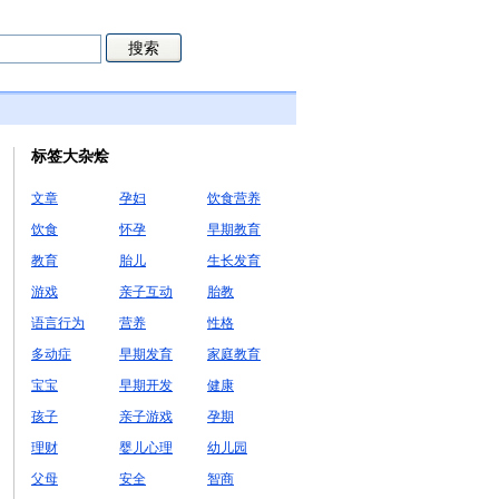
标签大杂烩
文章
孕妇
饮食营养
饮食
怀孕
早期教育
教育
胎儿
生长发育
游戏
亲子互动
胎教
语言行为
营养
性格
多动症
早期发育
家庭教育
宝宝
早期开发
健康
孩子
亲子游戏
孕期
理财
婴儿心理
幼儿园
父母
安全
智商