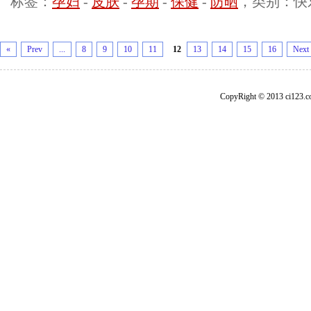
标签：
孕妇
-
皮肤
-
孕期
-
保健
-
防晒
，类别：快
«
Prev
...
8
9
10
11
12
13
14
15
16
Next
CopyRight © 2013 ci1