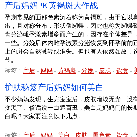
产后妈妈PK黄褐斑大作战
孕期常见的面部色素沉着称为黄褐斑，由于它以
出，且对称分布，形状像蝴蝶，因此也称为蝴蝶
盘分泌雌孕激素增多而产生的，因存在个体差异
一些。分娩后体内雌孕激素分泌恢复到怀孕前的
上的斑会自然减轻或消失。但也有人依然如故，
节。
标签：
产后
-
妈妈
-
黄褐斑
-
分娩
-
皮肤
-
饮食
-
护肤秘笈产后妈妈如何美白
不少妈妈发现，生完宝宝后，皮肤暗淡无光，没
变黑了。俗话说一白遮百丑，美白是妈妈们的长
白呢？大家要注意以下几点。
标签：
产后
-
妈妈
-
美白
-
皮肤
-
黑色素
-
饮食
，