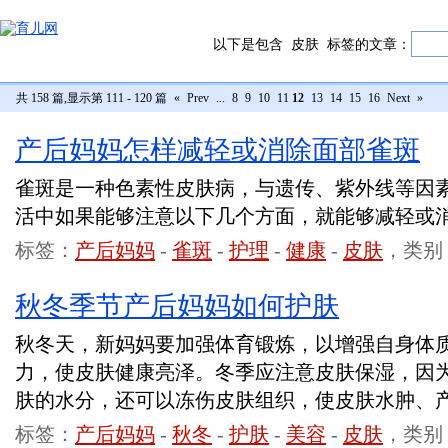
以下是包含
皮肤
标签的文章：
共 158 篇,显示第 111 - 120 篇
«
Prev
...
8
9
10
11
12
13
14
15
16
Next
»
产后妈妈怎样减轻或消除面部雀斑
雀斑是一种色素性皮肤病，与遗传、紫外线等因
活中如果能够注意以下几个方面，就能够减轻或
标签：
产后妈妈
-
雀斑
-
护理
-
健康
-
皮肤
，类别
秋冬季节产后妈妈如何护肤
秋冬天，新妈妈要加强体育锻炼，以增强自身体
力，使皮肤健康亮泽。冬季应注意皮肤保湿，因
肤的水分，还可以冻伤皮肤组织，使皮肤水肿
标签：
产后妈妈
-
秋冬
-
护肤
-
美容
-
皮肤
，类别