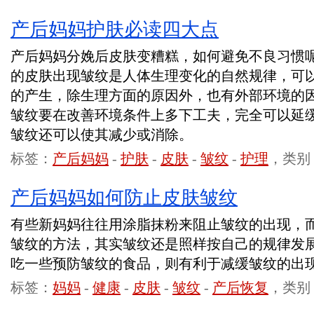
产后妈妈护肤必读四大点
产后妈妈分娩后皮肤变糟糕，如何避免不良习惯
的皮肤出现皱纹是人体生理变化的自然规律，可
的产生，除生理方面的原因外，也有外部环境的
皱纹要在改善环境条件上多下工夫，完全可以延
皱纹还可以使其减少或消除。
标签：
产后妈妈
-
护肤
-
皮肤
-
皱纹
-
护理
，类别
产后妈妈如何防止皮肤皱纹
有些新妈妈往往用涂脂抹粉来阻止皱纹的出现，
皱纹的方法，其实皱纹还是照样按自己的规律发
吃一些预防皱纹的食品，则有利于减缓皱纹的出
标签：
妈妈
-
健康
-
皮肤
-
皱纹
-
产后恢复
，类别