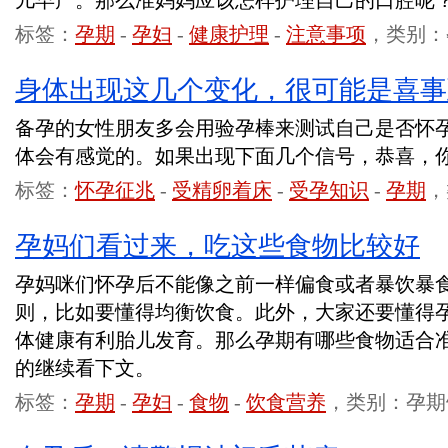
儿早产。那么准妈妈应该怎样护理自己的口腔呢
标签：
孕期
-
孕妇
-
健康护理
-
注意事项
，类别：
身体出现这几个变化，很可能是喜事
备孕的女性朋友多会用验孕棒来测试自己是否怀孕
体会有感觉的。如果出现下面几个信号，恭喜，
标签：
怀孕征兆
-
受精卵着床
-
受孕知识
-
孕期
，
孕妈们看过来，吃这些食物比较好
孕妈咪们怀孕后不能像之前一样偏食或者暴饮暴
则，比如要懂得均衡饮食。此外，大家还要懂得
体健康有利胎儿发育。那么孕期有哪些食物适合
的继续看下文。
标签：
孕期
-
孕妇
-
食物
-
饮食营养
，类别：孕期