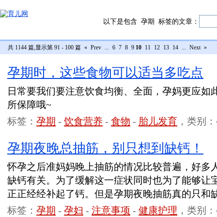
以下是包含
孕期
标签的文章：
共 1144 篇,显示第 91 - 100 篇
«
Prev
...
6
7
8
9
10
11
12
13
14
...
Next
»
孕期时，这些食物可以适当多吃点
日常要我们要注意饮食均衡、全面，孕妈更应如
所保障哦~
标签：
孕期
-
饮食营养
-
食物
-
胎儿发育
，类别：
孕期夜晚总抽筋，别只想到缺钙！
怀孕之后准妈妈晚上抽筋的情况比较普遍，好多
缺钙有关。为了缓解这一症状同时也为了能够让
正正经经补起了钙。但是孕期夜晚抽筋真的只和
标签：
孕期
-
孕妇
-
注意事项
-
健康护理
，类别：