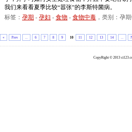
我们来看看夏季比较“嚣张”的李斯特菌病。
标签：
孕期
-
孕妇
-
食物
-
食物中毒
，类别：孕期
«
Prev
...
6
7
8
9
10
11
12
13
14
...
CopyRight © 2013 ci1