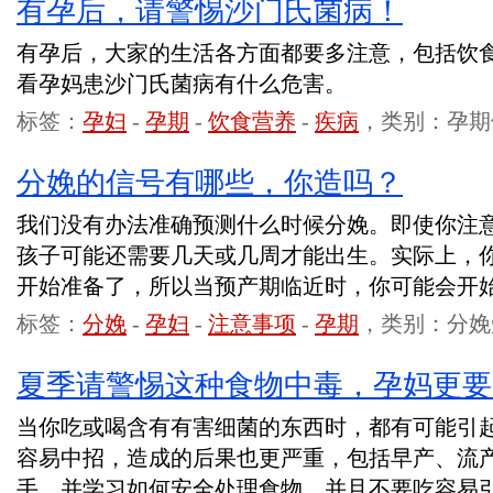
有孕后，请警惕沙门氏菌病！
有孕后，大家的生活各方面都要多注意，包括饮
看孕妈患沙门氏菌病有什么危害。
标签：
孕妇
-
孕期
-
饮食营养
-
疾病
，类别：孕期
分娩的信号有哪些，你造吗？
我们没有办法准确预测什么时候分娩。即使你注
孩子可能还需要几天或几周才能出生。实际上，
开始准备了，所以当预产期临近时，你可能会开
标签：
分娩
-
孕妇
-
注意事项
-
孕期
，类别：分娩
夏季请警惕这种食物中毒，孕妈更要
当你吃或喝含有有害细菌的东西时，都有可能引
容易中招，造成的后果也更严重，包括早产、流
手，并学习如何安全处理食物，并且不要吃容易