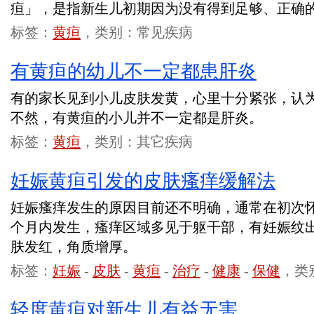
疸」，是指新生儿初期因为没有得到足够、正确
标签：
黄疸
，类别：常见疾病
有黄疸的幼儿不一定都患肝炎
有的家长见到小儿皮肤发黄，心里十分紧张，认
不然，有黄疸的小儿并不一定都是肝炎。
标签：
黄疸
，类别：其它疾病
妊娠黄疸引发的皮肤瘙痒缓解法
妊娠瘙痒发生的原因目前还不明确，通常在初次
个月内发生，瘙痒区域多见于躯干部，有妊娠纹
肤发红，角质增厚。
标签：
妊娠
-
皮肤
-
黄疸
-
治疗
-
健康
-
保健
，类
轻度黄疸对新生儿有益无害