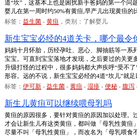
道“坎”，这基本上也是困扰新手爸妈的第一个问
婴儿在第一周时约50%有黄疸,早产儿出现黄疸的比
标签：
益生菌
-
黄疸
，类别：了解婴儿
新生宝宝必经的4道关卡，哪个最令
妈妈十月怀胎，历经孕吐、恶心、脚抽筋等一系
宝宝。可直到宝宝落地才发现，之后要过的关更
升级打怪的过程中，很多妈妈都大声疾呼“受不了”
形容。远的不说，新生宝宝必经的4道“坎儿”就
标签：
伊可新
-
益生菌
-
黄疸
-
湿疹
-
便秘
-
腹泻
新生儿黄疸可以继续喂母乳吗
黄疸的原因很多，要针对黄疸的原因加以处理。
才会让新生儿有这类黄疸，都叫做「母乳性黄疸
尽量不叫「母乳性黄疸」，而改名为「母乳喂食