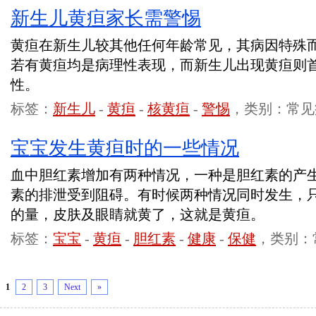
新生儿黄疸家长需警惕
黄疸在新生儿较其他任何年龄常见，其病因特殊
若有黄疸均是病理性表现，而新生儿出现黄疸则
性。
标签：
新生儿
-
黄疸
-
核黄疸
-
警惕
，类别：常见
宝宝发生黄疸时的一些情况
血中胆红素增加有两种情况，一种是胆红素的产
素的排泄受到阻碍。有时候两种情况同时发生，
的量，皮肤及眼睛就黄了，这就是黄疸。
标签：
宝宝
-
黄疸
-
胆红素
-
健康
-
保健
，类别：
1
2
3
Next
»