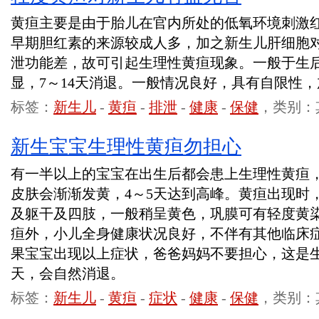
黄疸主要是由于胎儿在官内所处的低氧环境刺激
早期胆红素的来源较成人多，加之新生儿肝细胞
泄功能差，故可引起生理性黄疸现象。一般于生后
显，7～14天消退。一般情况良好，具有自限性
标签：
新生儿
-
黄疸
-
排泄
-
健康
-
保健
，类别：
新生宝宝生理性黄疸勿担心
有一半以上的宝宝在出生后都会患上生理性黄疸，
皮肤会渐渐发黄，4～5天达到高峰。黄疸出现时
及躯干及四肢，一般稍呈黄色，巩膜可有轻度黄
疸外，小儿全身健康状况良好，不伴有其他临床
果宝宝出现以上症状，爸爸妈妈不要担心，这是生
天，会自然消退。
标签：
新生儿
-
黄疸
-
症状
-
健康
-
保健
，类别：