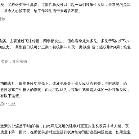
鼻炎，又称做变应性鼻炎。过敏性鼻炎可以引起一系列过敏性反应，最常见的是流
容，常令人心浈不安，给工作和生活带来诸多不便。
过敏
染病。主要通过飞沫传播，四季都发生， 但冬春季尤为多见。多见于5岁以下小
疫力。 典型百日咳可分三期：初咳期7- 10天，类似感 冒；痉咳期约4周；恢复
，类别：其它疾病
疫功能紊乱、细胞免疫功能低下、体液免疫处于高反应状态有关，同时感染、药
过敏性紫癜产生很大的影响。由此可以认为，过敏性紫癜是人体的一种过敏反应，
因有以下这些。
类别：过敏
激素的分泌是平时的3倍，由此可见充足的睡眠对宝宝的生长发育非常关键。夜
眠质量下降，因此，在睡觉前后对宝宝进行抚摩能够预防这些问题发生，如果宝宝
。