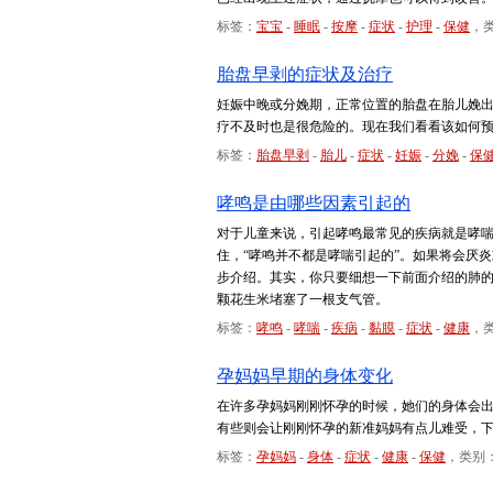
标签：
宝宝
-
睡眠
-
按摩
-
症状
-
护理
-
保健
，
胎盘早剥的症状及治疗
妊娠中晚或分娩期，正常位置的胎盘在胎儿娩
疗不及时也是很危险的。现在我们看看该如何
标签：
胎盘早剥
-
胎儿
-
症状
-
妊娠
-
分娩
-
保
哮鸣是由哪些因素引起的
对于儿童来说，引起哮鸣最常见的疾病就是哮
住，“哮鸣并不都是哮喘引起的”。如果将会厌
步介绍。其实，你只要细想一下前面介绍的肺
颗花生米堵塞了一根支气管。
标签：
哮鸣
-
哮喘
-
疾病
-
黏膜
-
症状
-
健康
，类
孕妈妈早期的身体变化
在许多孕妈妈刚刚怀孕的时候，她们的身体会
有些则会让刚刚怀孕的新准妈妈有点儿难受，
标签：
孕妈妈
-
身体
-
症状
-
健康
-
保健
，类别