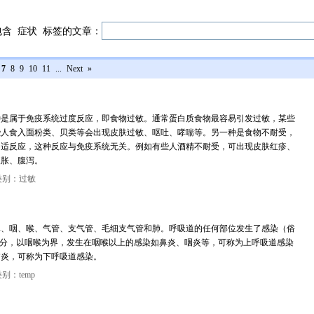
包含
症状
标签的文章：
7
8
9
10
11
...
Next
»
种是属于免疫系统过度反应，即食物过敏。通常蛋白质食物最容易引发过敏，某些
些人食入面粉类、贝类等会出现皮肤过敏、呕吐、哮喘等。另一种是食物不耐受，
不适反应，这种反应与免疫系统无关。例如有些人酒精不耐受，可出现皮肤红疹、
腹胀、腹泻。
类别：过敏
鼻、咽、喉、气管、支气管、毛细支气管和肺。呼吸道的任何部位发生了感染（俗
来分，以咽喉为界，发生在咽喉以上的感染如鼻炎、咽炎等，可称为上呼吸道感染
肺炎，可称为下呼吸道感染。
别：temp