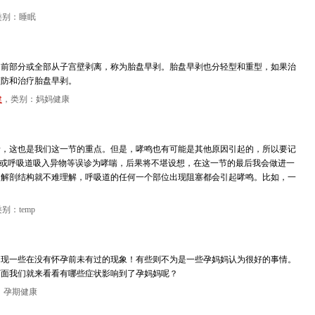
类别：睡眠
出前部分或全部从子宫壁剥离，称为胎盘早剥。胎盘早剥也分轻型和重型，如果治
预防和治疗胎盘早剥。
健
，类别：妈妈健康
喘，这也是我们这一节的重点。但是，哮鸣也有可能是其他原因引起的，所以要记
炎或呼吸道吸入异物等误诊为哮喘，后果将不堪设想，在这一节的最后我会做进一
的解剖结构就不难理解，呼吸道的任何一个部位出现阻塞都会引起哮鸣。比如，一
别：temp
出现一些在没有怀孕前未有过的现象！有些则不为是一些孕妈妈认为很好的事情。
下面我们就来看看有哪些症状影响到了孕妈妈呢？
：孕期健康