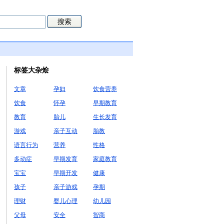
标签大杂烩
文章
孕妇
饮食营养
饮食
怀孕
早期教育
教育
胎儿
生长发育
游戏
亲子互动
胎教
语言行为
营养
性格
多动症
早期发育
家庭教育
宝宝
早期开发
健康
孩子
亲子游戏
孕期
理财
婴儿心理
幼儿园
父母
安全
智商