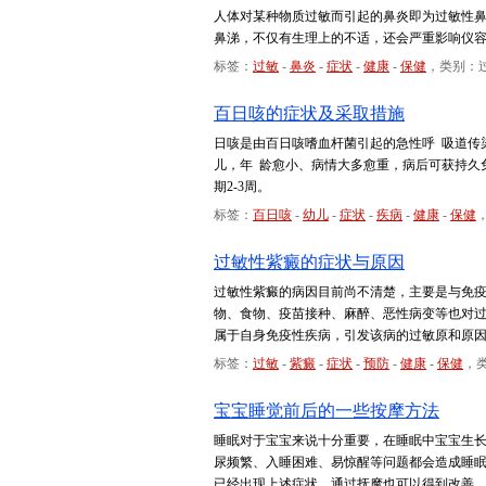
人体对某种物质过敏而引起的鼻炎即为过敏性
鼻涕，不仅有生理上的不适，还会严重影响仪
标签：
过敏
-
鼻炎
-
症状
-
健康
-
保健
，类别：
百日咳的症状及采取措施
日咳是由百日咳嗜血杆菌引起的急性呼 吸道传
儿，年 龄愈小、病情大多愈重，病后可获持久免
期2-3周。
标签：
百日咳
-
幼儿
-
症状
-
疾病
-
健康
-
保健
过敏性紫癜的症状与原因
过敏性紫癜的病因目前尚不清楚，主要是与免
物、食物、疫苗接种、麻醉、恶性病变等也对
属于自身免疫性疾病，引发该病的过敏原和原
标签：
过敏
-
紫癜
-
症状
-
预防
-
健康
-
保健
，
宝宝睡觉前后的一些按摩方法
睡眠对于宝宝来说十分重要，在睡眠中宝宝生长
尿频繁、入睡困难、易惊醒等问题都会造成睡
已经出现上述症状，通过抚摩也可以得到改善