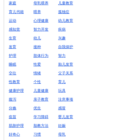
家庭
母乳喂养
儿童教育
育儿书籍
喂养
孤独症
运动
心理健康
幼儿教育
感知觉
智力开发
疾病
生育
幼儿
兴趣
发育
接种
自我保护
护理
肢体行为
智力
睡眠
性爱
胎儿发育
交往
情绪
父子关系
性教育
个性
育儿
健康护理
儿童健康
玩具
腹泻
亲子教育
注意事项
分娩
优生
感冒
疫苗
学习障碍
婴儿发育
肌肤护理
胎教方法
妊娠
好奇心
习惯
母乳