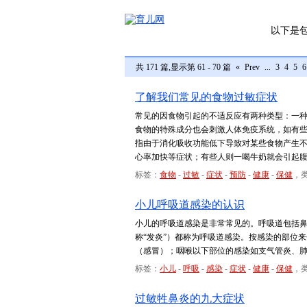
以下是
共 171 篇,显示第 61 - 70 篇
«
Prev
...
3
4
5
6
了解我们常见的食物过敏症状
常见的因食物引起的不适反应有两种类型：一
食物的特殊成分也会刺激人体免疫系统，如有
指由于消化吸收功能低下导致对某些食物产生
心率加快等症状；有些人则一喝牛奶就会引起
标签：
食物
-
过敏
-
症状
-
预防
-
健康
-
保健
，
小儿呼吸道感染的认识
小儿的呼吸道感染是非常常见的。呼吸道包括
称“发炎”）都称为呼吸道感染。按感染的部位
（感冒）；咽喉以下部位的感染如支气管炎、
标签：
小儿
-
呼吸
-
感染
-
症状
-
健康
-
保健
，类
过敏牲鼻炎的九大症状