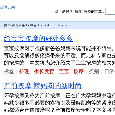
以下是包含
按摩
标签的文章：
共 87 篇,显示第 1 - 10 篇
1
2
3
4
5
...
Next
»
给宝宝按摩的好处多多
宝宝按摩对于很多新爸爸妈妈来说可能并不陌生
育以及缓解很多疼痛带来的不适。而儿科专家也
的按摩的。本文将为您介绍关于宝宝按摩的相关
标签：
护理
-
生长发育
-
宝宝
-
按摩
，类别：日常
产前按摩 辣妈圈的新时尚
怀孕按摩又称为产前按摩，正在广大孕妈妈中流
妈减少很多不必要的疼痛以及缓解肌肉等的紧张
妈都适合产前按摩呢？产前按摩安全吗？本文将