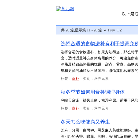
以下是
共 20 篇,显示第 11 - 20 篇
«
Prev
1
2
选择合适的食物进补有利于提高免
选择合适的食物进补，如果方法得当，那么对
变，适时适量补充身体所需的养分，可避免病
油脂及精致高热量的糕饼、甜点、零食、高糖
堆积更多的油脂及不良菌群，减低其他营养素
标签：
食补
，类别：营养元素
秋冬季节如何用食补调理身体
乌蛇天麻汤：祛风止痛，祛湿利尿。适用于风
标签：
食补
，类别：营养元素
冬天怎么吃健康又养生
芝麻：分黑，白两种。黑芝麻入药效能更好。主
等引起的头昏、眼花、耳呜，头痛以及腰酸，