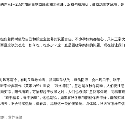
碎的芝麻l～2汤匙加适量糖或蜂蜜和水煮沸，淀粉勾成糊状，做成鸡蛋芝麻糊，是
？
就担负着同时摄取自己和胎宝宝营养的双重责任。不少孕妈妈都担心，只从正常饮
？而且应该怎么吃，如何吃，吃多少？这一直是困绕孕妈妈的问题。现在就让我们
。有时风寒露冷，有时又曝热难当。祖国医学认为，燥伤阴液，会出现口干、咽干、
医学经典著作《黄帝内经》里说：“秋冬养阴”，意思是在秋冬两季，人们要注意
逐渐变凉，阳气潜藏，万物都趋于收藏之时，人们也必须注意防寒保暖，阴精潜藏
：“藏于精者，春不病瘟”，这也是说，如果在秋冬季节阴精保养得好，能够贮藏
著增强，不会得湿热病，像春温、流感这一类的传染病。具体说，秋天宜怎样在饮
类别：营养保健