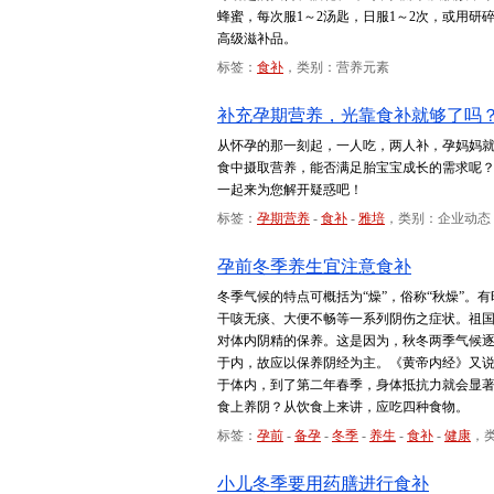
蜂蜜，每次服1～2汤匙，日服1～2次，或用研
高级滋补品。
标签：
食补
，类别：营养元素
补充孕期营养，光靠食补就够了吗
从怀孕的那一刻起，一人吃，两人补，孕妈妈
食中摄取营养，能否满足胎宝宝成长的需求呢
一起来为您解开疑惑吧！
标签：
孕期营养
-
食补
-
雅培
，类别：企业动态
孕前冬季养生宜注意食补
冬季气候的特点可概括为“燥”，俗称“秋燥”
干咳无痰、大便不畅等一系列阴伤之症状。祖国
对体内阴精的保养。这是因为，秋冬两季气候
于内，故应以保养阴经为主。《黄帝内经》又说
于体内，到了第二年春季，身体抵抗力就会显
食上养阴？从饮食上来讲，应吃四种食物。
标签：
孕前
-
备孕
-
冬季
-
养生
-
食补
-
健康
，
小儿冬季要用药膳进行食补