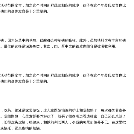
的活动范围变窄，加之这个时间新鲜蔬菜相应的减少，孩子在这个年龄段发育也比
对他们的身体发育是十分重要的。
缺铁，因为菠菜中的草酸、鞣酸都会抑制铁的吸收。此外，虽然猪肝含有丰富的铁
用。最佳的选择是深海鱼类，其次，肉、蛋中含的铁质也很容易被吸收利用。
的活动范围变窄，加之这个时间新鲜蔬菜相应的减少，孩子在这个年龄段发育也比
对他们的身体发育是十分重要的。
病，吃药、输液是家常便饭，连儿童医院输液的护士和我都熟了，每次都笑着责备
了。我很惭愧，心里发誓要养好孩子，就买了很多书边看边摸索，自己还真总结了
了，长得虎头虎脑，很健康，和以前判若两人，令我的邻居们羡慕不已。在这里把
健康快乐，远离疾病的烦恼。