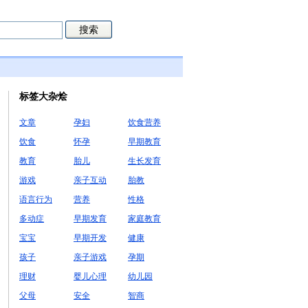
标签大杂烩
文章
孕妇
饮食营养
饮食
怀孕
早期教育
教育
胎儿
生长发育
游戏
亲子互动
胎教
语言行为
营养
性格
多动症
早期发育
家庭教育
宝宝
早期开发
健康
孩子
亲子游戏
孕期
理财
婴儿心理
幼儿园
父母
安全
智商