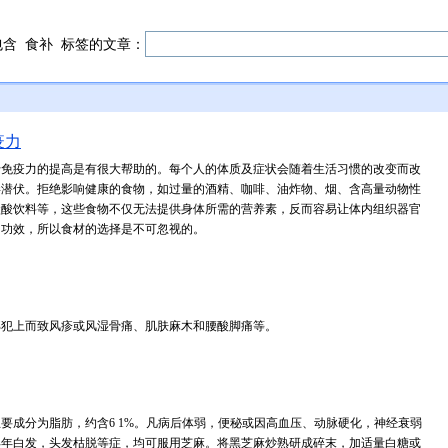
包含
食补
标签的文章：
疫力
于免疫力的提高是有很大帮助的。每个人的体质及症状会随着生活习惯的改变而改
毒潜伏。拒绝影响健康的食物，如过量的酒精、咖啡、油炸物、烟、含高量动物性
碳酸饮料等，这些食物不仅无法提供身体所需的营养素，反而容易让体内组织器官
的功效，所以食材的选择是不可忽视的。
邪犯上而致风疹或风湿骨痛、肌肤麻木和腰酸脚痛等。
要成分为脂肪，约含6 1%。凡病后体弱，便秘或因高血压、动脉硬化，神经衰弱
早年白发，头发枯脱等症，均可服用芝麻。将黑芝麻炒熟研成碎末，加适量白糖或