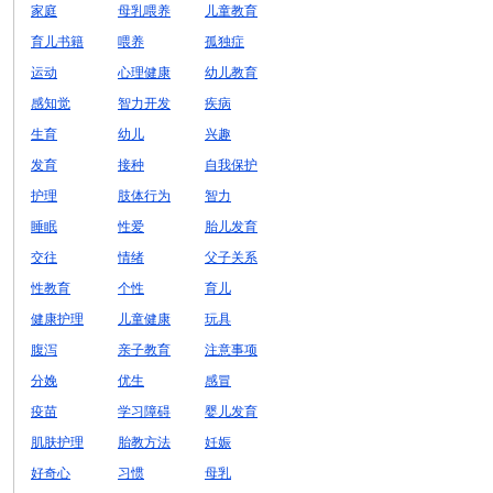
家庭
母乳喂养
儿童教育
育儿书籍
喂养
孤独症
运动
心理健康
幼儿教育
感知觉
智力开发
疾病
生育
幼儿
兴趣
发育
接种
自我保护
护理
肢体行为
智力
睡眠
性爱
胎儿发育
交往
情绪
父子关系
性教育
个性
育儿
健康护理
儿童健康
玩具
腹泻
亲子教育
注意事项
分娩
优生
感冒
疫苗
学习障碍
婴儿发育
肌肤护理
胎教方法
妊娠
好奇心
习惯
母乳