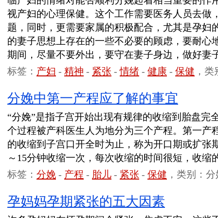
临产妇的情绪对能否顺利分娩起着相当重要的作
视产妇的心理保健。这个工作需要医务人员去做
题，同时，更需要家属的积极配合，尤其是孕妇
的妻子思想上存在的一些不必要的顾虑，要耐心
期间，尽量不要外出，要守在妻子身边，做好妻
标签：
产妇
-
精神
-
紧张
-
情绪
-
健康
-
保健
，类
分娩中第一产程应了解的事宜
“分娩”是指子宫开始出现有规律的收缩到胎盘完
个过程被产科医生人为地分为三个产程。第一产
的收缩到子宫口开全时为止，称为开口期或扩张期
～15分钟收缩一次，每次收缩的时间很短，收缩
标签：
分娩
-
产程
-
胎儿
-
紧张
-
保健
，类别：分
孕妈妈孕期紧张的五大因素