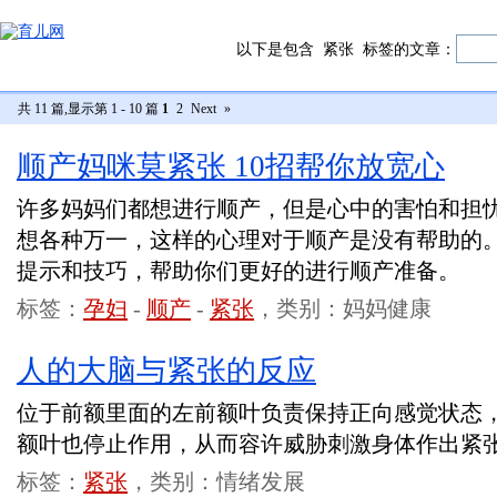
以下是包含
紧张
标签的文章：
共 11 篇,显示第 1 - 10 篇
1
2
Next
»
顺产妈咪莫紧张 10招帮你放宽心
许多妈妈们都想进行顺产，但是心中的害怕和担
想各种万一，这样的心理对于顺产是没有帮助的
提示和技巧，帮助你们更好的进行顺产准备。
标签：
孕妇
-
顺产
-
紧张
，类别：妈妈健康
人的大脑与紧张的反应
位于前额里面的左前额叶负责保持正向感觉状态
额叶也停止作用，从而容许威胁刺激身体作出紧
标签：
紧张
，类别：情绪发展