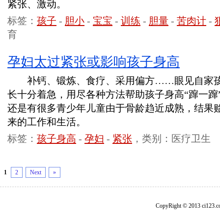
紧张、激动。
标签：
孩子
-
胆小
-
宝宝
-
训练
-
胆量
-
苦肉计
-
育
孕妇太过紧张或影响孩子身高
补钙、锻炼、食疗、采用偏方……眼见自家孩
长十分着急，用尽各种方法帮助孩子身高“蹿一蹿
还是有很多青少年儿童由于骨龄趋近成熟，结果
来的工作和生活。
标签：
孩子身高
-
孕妇
-
紧张
，类别：医疗卫生
1
2
Next
»
CopyRight © 2013 ci1