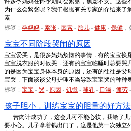
许多孕妈妈在怀孕期间会紧张，焦虑不安。这些
为什么会紧张呢？我们根据有关专家的介绍来了
素。
标签：
孕妈妈
-
紧张
-
因素
-
胎儿
-
健康
-
保健
，
宝宝不同阶段哭闹的原因
宝宝爱哭，是很多妈妈烦恼的事情，有的宝宝换
宝宝脱衣服的时候哭，还有的宝宝临睡时总要哭
的是因为宝宝身体本身的原因，还有的往往是父
宝哭，下面谈谈父母护理不当导致宝宝哭的种种
标签：
宝宝
-
哭
-
原因
-
饥饿
-
哺乳
-
口渴
-
疲劳
孩子胆小，训练宝宝的胆量的好方法
苦肉计成功了，这会儿可不能心软，我给了儿
要小心。儿子拿着钱出门了，这是他第一次独立