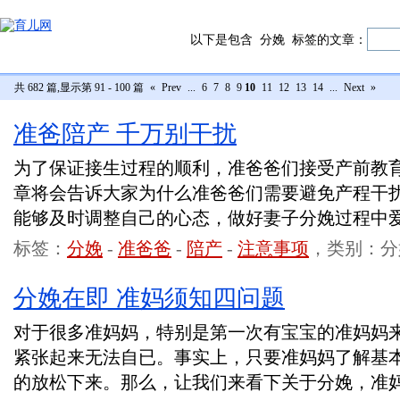
以下是包含
分娩
标签的文章：
共 682 篇,显示第 91 - 100 篇
«
Prev
...
6
7
8
9
10
11
12
13
14
...
Next
»
准爸陪产 千万别干扰
为了保证接生过程的顺利，准爸爸们接受产前教
章将会告诉大家为什么准爸爸们需要避免产程干
能够及时调整自己的心态，做好妻子分娩过程中
标签：
分娩
-
准爸爸
-
陪产
-
注意事项
，类别：分
分娩在即 准妈须知四问题
对于很多准妈妈，特别是第一次有宝宝的准妈妈
紧张起来无法自已。事实上，只要准妈妈了解基
的放松下来。那么，让我们来看下关于分娩，准妈