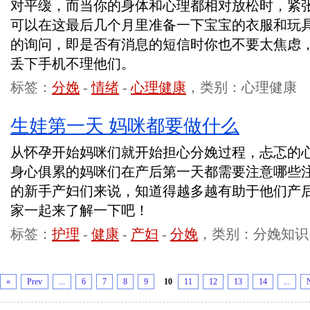
对平缓，而当你的身体和心理都相对放松时，紧
可以在这最后几个月里准备一下宝宝的衣服和玩
的询问，即是否有消息的短信时你也不要太焦虑
丢下手机不理他们。
标签：
分娩
-
情绪
-
心理健康
，类别：心理健康
生娃第一天 妈咪都要做什么
从怀孕开始妈咪们就开始担心分娩过程，忐忑的
身心俱累的妈咪们在产后第一天都需要注意哪些
的新手产妇们来说，知道得越多越有助于他们产
家一起来了解一下吧！
标签：
护理
-
健康
-
产妇
-
分娩
，类别：分娩知识
«
Prev
...
6
7
8
9
10
11
12
13
14
...