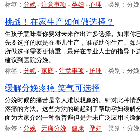
标签：
分娩
-
注意事项
-
孕妇
-
心理
，类别：分娩
挑战！在家生产如何做选择？
生孩子意味着你要对未来作出许多选择。如果你
先要选择的就是在哪儿生产，谁帮助你生产。如
所做选择需要更慎重，最好在专业人士的指导下
建议到医院分娩。
标签：
分娩
-
家庭
-
注意事项
-
护理
，类别：分娩
缓解分娩疼痛 笑气可选择
分娩时候的痛苦是常人难以想象的。针对此种情
疼痛的方法。这些方法的确起到了帮助孕妇缓解
面为大家介绍一种很普遍但是并未广泛应用的缓
标签：
分娩
-
无痛分娩
-
健康
-
孕妇
，类别：分娩