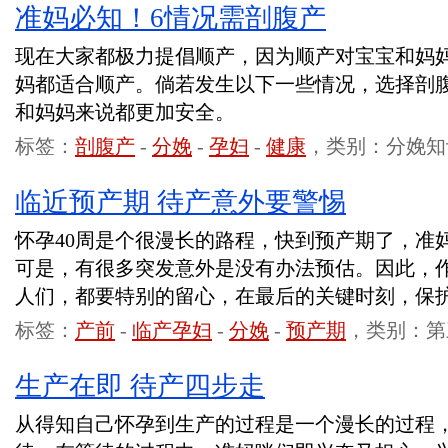
准妈必知！6情况需剖腹产
现在大家都极力提倡顺产，因为顺产对宝宝和妈
妈都适合顺产。倘若发生以下一些情况，选择剖
和妈妈来说都更加安全。
标签：
剖腹产
-
分娩
-
孕妇
-
健康
，类别：分娩知
临近预产期 待产意外要警惕
怀孕40周是个很漫长的路程，快到预产期了，准
可是，有很多突发意外是没有办法预估。因此，
人们，都要特别的留心，在最后的关键时刻，保
标签：
产前
-
临产孕妇
-
分娩
-
预产期
，类别：第
生产在即 待产四步走
从得知自己怀孕到生产的过程是一个漫长的过程