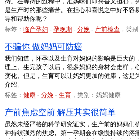
待。在等待的过程中，准妈咪们即兴奋又担心，
是生产时的那些痛苦。在担心和喜悦之中好不容
导和帮助你呢？
标签：
临产孕妇
-
孕晚期
-
分娩
-
产前检查
，类别
不骗你 做妈妈可防癌
我们知道，怀孕以及生育对妈妈的影响是巨大的
理上。生完孩子以后，很多妈妈的身材会走样，
变化。但是，生育可以让妈妈更加的健康，这是
介绍。
标签：
健康
-
分娩
-
生育
，类别：妈妈健康
产前焦虑空前 解压其实很简单
虽然未经严格的科学研究证实，生产前的妈妈们
种持续强烈的焦虑。第一孕期会在缓慢持续的疼