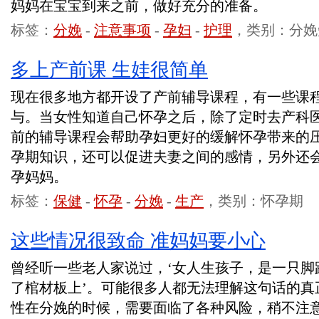
妈妈在宝宝到来之前，做好充分的准备。
标签：
分娩
-
注意事项
-
孕妇
-
护理
，类别：分娩
多上产前课 生娃很简单
现在很多地方都开设了产前辅导课程，有一些课
与。当女性知道自己怀孕之后，除了定时去产科
前的辅导课程会帮助孕妇更好的缓解怀孕带来的
孕期知识，还可以促进夫妻之间的感情，另外还
孕妈妈。
标签：
保健
-
怀孕
-
分娩
-
生产
，类别：怀孕期
这些情况很致命 准妈妈要小心
曾经听一些老人家说过，‘女人生孩子，是一只脚
了棺材板上’。可能很多人都无法理解这句话的真
性在分娩的时候，需要面临了各种风险，稍不注