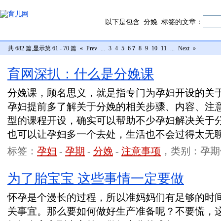
以下是包含
分娩
标签的文章：
共 682 篇,显示第 61 - 70 篇
«
Prev
...
3
4
5
6
7
8
9
10
11
...
Next
»
育网深扒：什么是分娩课
分娩课，顾名思义，就是指专门为孕妇开设的关
孕妇提前多了解关于分娩的相关步骤、内容、注
型的课程开设，确实可以帮助不少孕妇解决关于
也可以让孕妇多一个去处，生活也不会过得太无
标签：
孕妇
-
孕期
-
分娩
-
注意事项
，类别：孕期
为了胎宝宝 这些事情一定要做
怀孕是个漫长的过程，所以准妈妈们有足够的时
关事宜。那么要如何做好生产准备呢？不要慌，