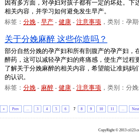
因有多方面，对孕妇对孩子都有一定的坏处。下
相关内容，并学习如何避免发生早产。
标签：
分娩
-
早产
-
健康
-
注意事项
，类别：孕期
关于分娩麻醉 这些你造吗？
部分自然分娩的孕产妇和所有剖腹产的孕产妇，
醉药，这可以减轻孕产妇的疼痛感，使生产过程
了解关于分娩麻醉的相关内容，希望能让准妈妈
的认识。
标签：
分娩
-
麻醉
-
健康
-
注意事项
，类别：分娩
«
Prev
...
3
4
5
6
7
8
9
10
11
...
Next
CopyRight © 2013 ci1