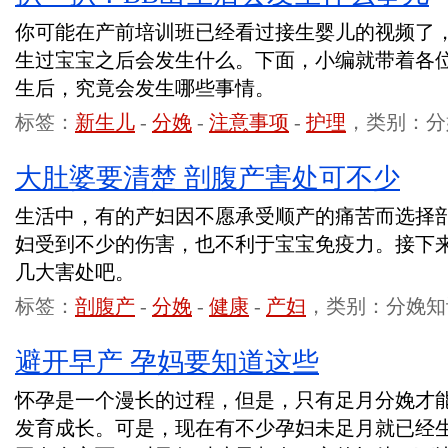
你可能在产前培训班已经看过接生婴儿的视频了
生过宝宝之后会发生什么。下面，小编就带着各
生后，究竟会发生哪些事情。
标签：
新生儿
-
分娩
-
注意事项
-
护理
，类别：分
大肚婆要清楚 剖腹产害处可不少
生活中，有的产妇因不愿承受顺产的痛苦而选择
妇受到不少的伤害，也不利于宝宝免疫力。接下
几大害处吧。
标签：
剖腹产
-
分娩
-
健康
-
产妇
，类别：分娩知
避开早产 孕妈要知道这些
怀孕是一个漫长的过程，但是，只有足月分娩才
发育成长。可是，现在有不少孕妇未足月就已经