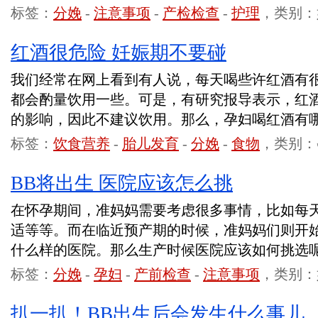
标签：
分娩
-
注意事项
-
产检检查
-
护理
，类别：
红酒很危险 妊娠期不要碰
我们经常在网上看到有人说，每天喝些许红酒有
都会酌量饮用一些。可是，有研究报导表示，红
的影响，因此不建议饮用。那么，孕妇喝红酒有
标签：
饮食营养
-
胎儿发育
-
分娩
-
食物
，类别：
BB将出生 医院应该怎么挑
在怀孕期间，准妈妈需要考虑很多事情，比如每
适等等。而在临近预产期的时候，准妈妈们则开
什么样的医院。那么生产时候医院应该如何挑选
标签：
分娩
-
孕妇
-
产前检查
-
注意事项
，类别：
扒一扒！BB出生后会发生什么事儿