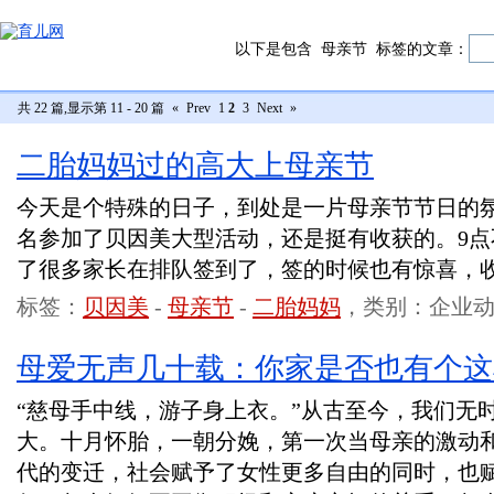
以下是包含
母亲节
标签的文章：
共 22 篇,显示第 11 - 20 篇
«
Prev
1
2
3
Next
»
二胎妈妈过的高大上母亲节
今天是个特殊的日子，到处是一片母亲节节日的
名参加了贝因美大型活动，还是挺有收获的。9
了很多家长在排队签到了，签的时候也有惊喜，
标签：
贝因美
-
母亲节
-
二胎妈妈
，类别：企业
母爱无声几十载：你家是否也有个这
“慈母手中线，游子身上衣。”从古至今，我们无
大。十月怀胎，一朝分娩，第一次当母亲的激动
代的变迁，社会赋予了女性更多自由的同时，也