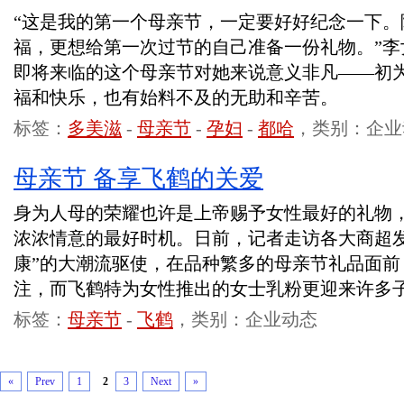
“这是我的第一个母亲节，一定要好好纪念一下。
福，更想给第一次过节的自己准备一份礼物。”李
即将来临的这个母亲节对她来说意义非凡——初
福和快乐，也有始料不及的无助和辛苦。
标签：
多美滋
-
母亲节
-
孕妇
-
都哈
，类别：企业
母亲节 备享飞鹤的关爱
身为人母的荣耀也许是上帝赐予女性最好的礼物
浓浓情意的最好时机。日前，记者走访各大商超发
康”的大潮流驱使，在品种繁多的母亲节礼品面前
注，而飞鹤特为女性推出的女士乳粉更迎来许多
标签：
母亲节
-
飞鹤
，类别：企业动态
«
Prev
1
2
3
Next
»