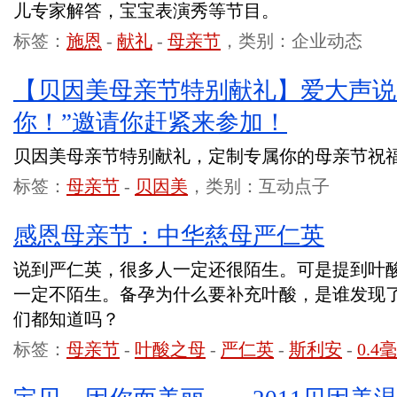
儿专家解答，宝宝表演秀等节目。
标签：
施恩
-
献礼
-
母亲节
，类别：企业动态
【贝因美母亲节特别献礼】爱大声说
你！”邀请你赶紧来参加！
贝因美母亲节特别献礼，定制专属你的母亲节祝
标签：
母亲节
-
贝因美
，类别：互动点子
感恩母亲节：中华慈母严仁英
说到严仁英，很多人一定还很陌生。可是提到叶
一定不陌生。备孕为什么要补充叶酸，是谁发现
们都知道吗？
标签：
母亲节
-
叶酸之母
-
严仁英
-
斯利安
-
0.4