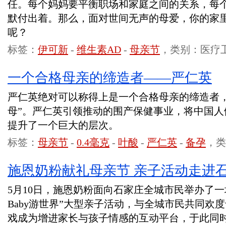
任。每个妈妈要平衡职场和家庭之间的关系，每
默付出着。那么，面对世间无声的母爱，你的家
呢？
标签：
伊可新
-
维生素AD
-
母亲节
，类别：医疗
一个合格母亲的缔造者——严仁英
严仁英绝对可以称得上是一个合格母亲的缔造者，
母”。严仁英引领推动的围产保健事业，将中国人
提升了一个巨大的层次。
标签：
母亲节
-
0.4毫克
-
叶酸
-
严仁英
-
备孕
，类
施恩奶粉献礼母亲节 亲子活动走进
5月10日，施恩奶粉面向石家庄全城市民举办了
Baby游世界”大型亲子活动，与全城市民共同欢
戏成为增进家长与孩子情感的互动平台，于此同