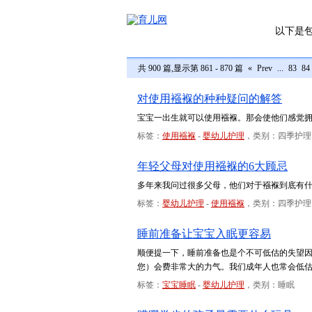
以下是
共 900 篇,显示第 861 - 870 篇
«
Prev
...
83
84
对使用襁褓的种种疑问的解答
宝宝一出生就可以使用襁褓。那会使他们感觉
标签：
使用襁褓
-
婴幼儿护理
，类别：四季护理
年轻父母对使用襁褓的6大顾忌
多年来我问过很多父母，他们对于襁褓到底有什
标签：
婴幼儿护理
-
使用襁褓
，类别：四季护理
睡前准备让宝宝入眠更容易
顺便提一下，睡前准备也是个不可低估的失望
您）会费非常大的力气。我们成年人也常会低
标签：
宝宝睡眠
-
婴幼儿护理
，类别：睡眠