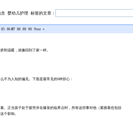
包含
婴幼儿护理
标签的文章：
85
86
87
88
89
90
Next
»
拥挤和温暖，就像回到了家一样。
么不为人知的偏见。下面是最常见的6种担心：
因素。正当孩子处于疲劳并在爆发的临界点时，所有这些事对他（紧接着也包括
估这个影响。