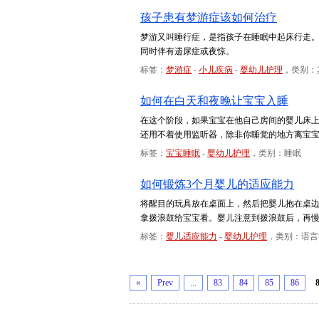
孩子患有梦游症该如何治疗
梦游又叫睡行症，是指孩子在睡眠中起床行走。梦
同时伴有遗尿症或夜惊。
标签：
梦游症
-
小儿疾病
-
婴幼儿护理
，类别：
如何在白天和夜晚让宝宝入睡
在这个阶段，如果宝宝在他自己房间的婴儿床
还用不着使用监听器，除非你睡觉的地方离宝
标签：
宝宝睡眠
-
婴幼儿护理
，类别：睡眠
如何锻炼3个月婴儿的适应能力
将醒目的玩具放在桌面上，然后把婴儿抱在桌
拿拨浪鼓给宝宝看。婴儿注意到拨浪鼓后，再
标签：
婴儿适应能力
-
婴幼儿护理
，类别：语言
«
Prev
...
83
84
85
86