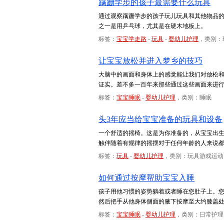
蹒跚学步的孩子最需要什么玩具
通过观察蹒跚学步的孩子玩儿玩具和其他物品的
之一是用乒乓球，尤其是在硬木地板上。
标签：
宝宝学走路
-
玩具
-
婴幼儿护理
，类别：
让宝宝放松并进入梦乡的技巧
大脑中的画面和身体上的感觉能让我们对放松
证实。差不多一百年来那些通过这些画面来进
标签：
宝宝睡眠
-
婴幼儿护理
，类别：睡眠
头3年应当给宝宝准备的玩具和设备
一个舒适的摇椅。这是为你准备的，从宝宝出
触伴随着有规律的摇摆对于任何年龄的人来说
标签：
玩具
-
婴幼儿护理
，类别：玩具游戏运动
如何通过按摩帮助宝宝入睡
孩子用他习惯的姿势躺着或者睡在您肚子上。
然后把手从他身体侧面的腋下按摩至大约膝盖
标签：
宝宝睡眠
-
婴幼儿护理
，类别：日常护理