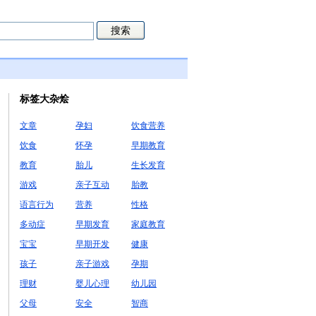
标签大杂烩
文章
孕妇
饮食营养
饮食
怀孕
早期教育
教育
胎儿
生长发育
游戏
亲子互动
胎教
语言行为
营养
性格
多动症
早期发育
家庭教育
宝宝
早期开发
健康
孩子
亲子游戏
孕期
理财
婴儿心理
幼儿园
父母
安全
智商