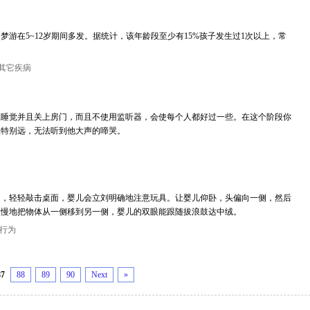
游在5~12岁期间多发。据统计，该年龄段至少有15%孩子发生过1次以上，常
其它疾病
上睡觉并且关上房门，而且不使用监听器，会使每个人都好过一些。在这个阶段你
宝特别远，无法听到他大声的啼哭。
边，轻轻敲击桌面，婴儿会立刘明确地注意玩具。让婴儿仰卧，头偏向一侧，然后
慢慢地把物体从一侧移到另一侧，婴儿的双眼能跟随拔浪鼓达中绒。
行为
87
88
89
90
Next
»