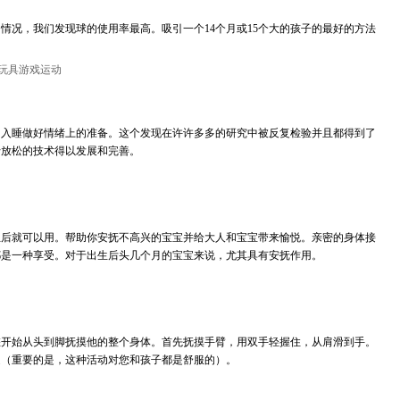
情况，我们发现球的使用率最高。吸引一个14个月或15个大的孩子的最好的方法
玩具游戏运动
和入睡做好情绪上的准备。这个发现在许许多多的研究中被反复检验并且都得到了
行放松的技术得以发展和完善。
生后就可以用。帮助你安抚不高兴的宝宝并给大人和宝宝带来愉悦。亲密的身体接
都是一种享受。对于出生后头几个月的宝宝来说，尤其具有安抚作用。
您开始从头到脚抚摸他的整个身体。首先抚摸手臂，用双手轻握住，从肩滑到手。
处（重要的是，这种活动对您和孩子都是舒服的）。