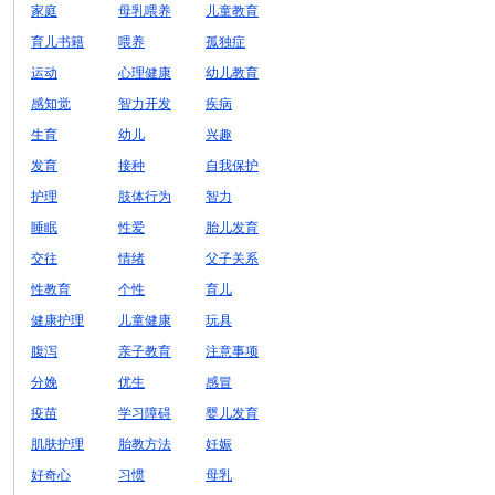
家庭
母乳喂养
儿童教育
育儿书籍
喂养
孤独症
运动
心理健康
幼儿教育
感知觉
智力开发
疾病
生育
幼儿
兴趣
发育
接种
自我保护
护理
肢体行为
智力
睡眠
性爱
胎儿发育
交往
情绪
父子关系
性教育
个性
育儿
健康护理
儿童健康
玩具
腹泻
亲子教育
注意事项
分娩
优生
感冒
疫苗
学习障碍
婴儿发育
肌肤护理
胎教方法
妊娠
好奇心
习惯
母乳