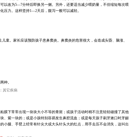
后可以改为5—7分钟后即换另一侧。另外，还要适当减少喂奶量，不但缩短每次喂
化压力。这样坚持1—2天后，腹泻一般可以减轻。
上儿童。家长应该预防孩子患鼻窦炎。鼻窦炎的危害很大，会造成头昏、脑涨、
迷两种。
：其它疾病
或粘膜下常常出现一块块大小不等的青斑；或孩子活动时稍不注意轻轻碰撞了其他
一块、紫一块的；或是小孩特别容易发生鼻腔流血；或是每天孩子刷牙漱口时牙龈
子的小腿、手臂上经常有针尖大或大头针头大的红点，用手去压不会消失，这叫出