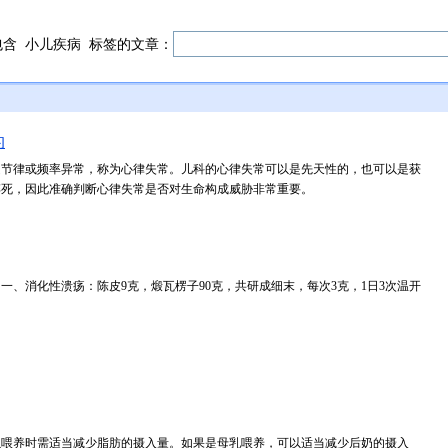
包含
小儿疾病
标签的文章：
的
起节律或频率异常，称为心律失常。儿科的心律失常可以是先天性的，也可以是获
猝死，因此准确判断心律失常是否对生命构成威胁非常重要。
、消化性溃疡：陈皮9克，煅瓦楞子90克，共研成细末，每次3克，1日3次温开
以喂养时需适当减少脂肪的摄入量。如果是母乳喂养，可以适当减少后奶的摄入