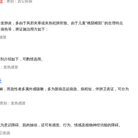
理
，类别：其它疾病
并发肺炎，多由于风邪夹寒或夹热犯肺所致。由于儿童“稚阴稚阳’’的生理特点
、痰热等，辨证施治用方如下：
感冒
制剂介绍如下，可酌情选用。
：发热感冒
炎
’等范畴，而急性者多属外感咳嗽，多为新病且起病急、病程短，伴肺卫表证，可分为
类别：发热感冒
现为意识障碍、肌肉抽动，还可有感觉、行为、情感及植物神经功能的障碍。
它疾病