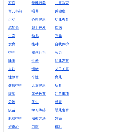
家庭
母乳喂养
儿童教育
育儿书籍
喂养
孤独症
运动
心理健康
幼儿教育
感知觉
智力开发
疾病
生育
幼儿
兴趣
发育
接种
自我保护
护理
肢体行为
智力
睡眠
性爱
胎儿发育
交往
情绪
父子关系
性教育
个性
育儿
健康护理
儿童健康
玩具
腹泻
亲子教育
注意事项
分娩
优生
感冒
疫苗
学习障碍
婴儿发育
肌肤护理
胎教方法
妊娠
好奇心
习惯
母乳