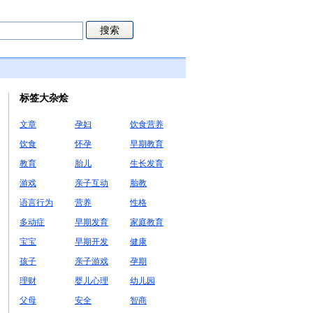
标签大杂烩
文章
孕妇
饮食营养
饮食
怀孕
早期教育
教育
胎儿
生长发育
游戏
亲子互动
胎教
语言行为
营养
性格
多动症
早期发育
家庭教育
宝宝
早期开发
健康
孩子
亲子游戏
孕期
理财
婴儿心理
幼儿园
父母
安全
智商