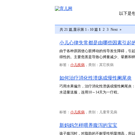
以下是
共 21 篇,显示第 1 - 10 篇
1
2
3
Next
»
小儿心律失常都是由哪些因素引起
由于各种原因使心脏搏动的传导发生障碍，引
得性的。主要危害是导致心搏量减少、晕厥和
标签：
小儿疾病
，类别：其它疾病
如何治疗消化性溃疡或慢性阑尾炎
巧用水果偏方，治疗消化性溃疡或慢性阑尾炎：一
水适量送服，连用10～14天为一疗程。
标签：
小儿疾病
，类别：儿童常见病
新妈妈怎样喂养腹泻的宝宝
孩子腹泻时，对脂肪的不耐受性明显增高，所