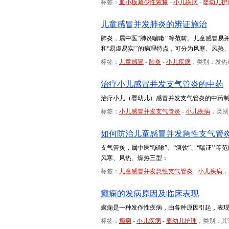
标签：
血小板减少性紫癜
-
小儿疾病
-
婴幼儿护
儿童感冒并发肺炎的辨证施治
肺炎，属中医“肺炎喘嗽’’等范畴。儿童感冒易
和“易虚易实’’的病理特点，可分为风寒、风热
标签：
儿童感冒
-
肺炎
-
小儿疾病
，类别：发热
治疗小儿感冒并发支气管炎的中药
治疗小儿（婴幼儿）感冒并发支气管炎的中药
标签：
小儿感冒并发支气管炎
-
小儿疾病
，类别
如何防治儿童感冒并发急性支气管
支气管炎，属中医“咳嗽”、“痰饮”、“喘证’
风寒、风热、燥热三型：
标签：
儿童感冒并发急性支气管炎
-
小儿疾病
，
癫痫的发病原因及临床表现
癫痫是一种发作性疾病，由各种原因引起，表
标签：
癫痫
-
小儿疾病
-
婴幼儿护理
，类别：其