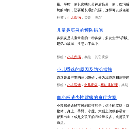
量。平时一侧乳房喂10分钟后换另一侧，腹泻
奶的时间，还要延长喂奶间隔，这样可以减轻消
标签：
小儿疾病
，类别：腹泻
儿童鼻窦炎的预防措施
鼻窦炎是儿童常发的一种鼻病，多发生于5岁以
记忆力减退、注意力不集中。
标签：
小儿疾病
，类别：其它疾病
小儿昏迷的原因及防治措施
昏迷是最严重的意识障碍，分为浅昏迷和深昏
标签：
小儿昏迷
-
小儿疾病
-
婴幼儿护理
，类别
血小板减少性紫癜的食疗方案
不知您是否经常碰到这样的事：孩子的皮肤下
物体，身上、手臂、小腿、大腿上便很容易青
都要出血；或是女孩子的月经量很多，或是孩
血点。