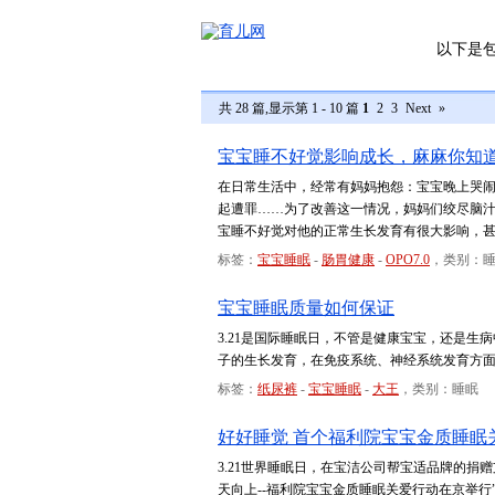
以下是
共 28 篇,显示第 1 - 10 篇
1
2
3
Next
»
宝宝睡不好觉影响成长，麻麻你知
在日常生活中，经常有妈妈抱怨：宝宝晚上哭
起遭罪……为了改善这一情况，妈妈们绞尽脑
宝睡不好觉对他的正常生长发育有很大影响，
标签：
宝宝睡眠
-
肠胃健康
-
OPO7.0
，类别：
宝宝睡眠质量如何保证
3.21是国际睡眠日，不管是健康宝宝，还是
子的生长发育，在免疫系统、神经系统发育方
标签：
纸尿裤
-
宝宝睡眠
-
大王
，类别：睡眠
好好睡觉 首个福利院宝宝金质睡眠
3.21世界睡眠日，在宝洁公司帮宝适品牌的
天向上--福利院宝宝金质睡眠关爱行动在京举行