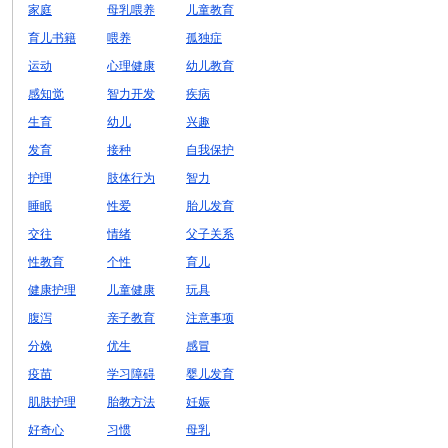
家庭
母乳喂养
儿童教育
育儿书籍
喂养
孤独症
运动
心理健康
幼儿教育
感知觉
智力开发
疾病
生育
幼儿
兴趣
发育
接种
自我保护
护理
肢体行为
智力
睡眠
性爱
胎儿发育
交往
情绪
父子关系
性教育
个性
育儿
健康护理
儿童健康
玩具
腹泻
亲子教育
注意事项
分娩
优生
感冒
疫苗
学习障碍
婴儿发育
肌肤护理
胎教方法
妊娠
好奇心
习惯
母乳