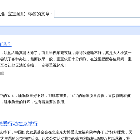
包含
宝宝睡眠
标签的文章：
道吗？
闹，哄他入睡真是太难了，而且半夜频繁夜醒，弄得我也睡不好，真是大人小孩一
汁尝试了各种办法，然而效果一般，宝宝依旧十分闹腾。在这里提醒各位妈妈，宝
甚至会让他无法长高哦，一定要重视起来！
睡眠
生病中的宝宝，睡眠质量好不好，都非常重要。宝宝的睡眠质量高低，直接影响着孩
面，睡眠质量的好坏，也有着重要的作用。
关爱行动在京举行
捐赠支持下，中国妇女发展基金会在北京东方博爱儿童福利院举办了以“好好睡觉，天
”为主题的公益捐赠活动。此次公益活动将为96家福利院捐出600万片纸尿裤，将