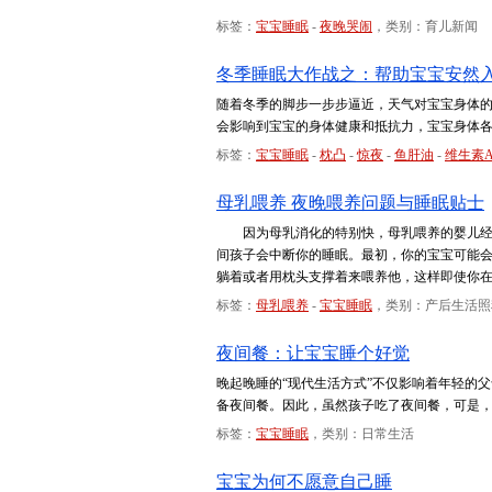
标签：
宝宝睡眠
-
夜晚哭闹
，类别：育儿新闻
冬季睡眠大作战之：帮助宝宝安然
随着冬季的脚步一步步逼近，天气对宝宝身体
会影响到宝宝的身体健康和抵抗力，宝宝身体
标签：
宝宝睡眠
-
枕凸
-
惊夜
-
鱼肝油
-
维生素
母乳喂养 夜晚喂养问题与睡眠贴士
因为母乳消化的特别快，母乳喂养的婴儿经常
间孩子会中断你的睡眠。最初，你的宝宝可能
躺着或者用枕头支撑着来喂养他，这样即使你
标签：
母乳喂养
-
宝宝睡眠
，类别：产后生活照
夜间餐：让宝宝睡个好觉
晚起晚睡的“现代生活方式”不仅影响着年轻的
备夜间餐。因此，虽然孩子吃了夜间餐，可是
标签：
宝宝睡眠
，类别：日常生活
宝宝为何不愿意自己睡