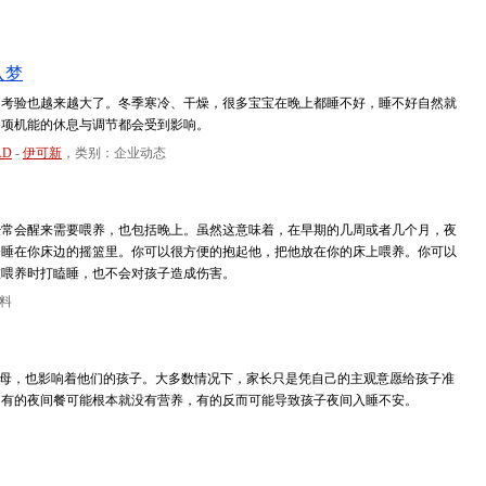
入梦
的考验也越来越大了。冬季寒冷、干燥，很多宝宝在晚上都睡不好，睡不好自然就
各项机能的休息与调节都会受到影响。
AD
-
伊可新
，类别：企业动态
会醒来需要喂养，也包括晚上。虽然这意味着，在早期的几周或者几个月，夜
会睡在你床边的摇篮里。你可以很方便的抱起他，把他放在你的床上喂养。你可以
在喂养时打瞌睡，也不会对孩子造成伤害。
料
父母，也影响着他们的孩子。大多数情况下，家长只是凭自己的主观意愿给孩子准
，有的夜间餐可能根本就没有营养，有的反而可能导致孩子夜间入睡不安。