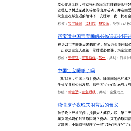
爱心传递全国，帮助福利院宝宝们睡得好长得
管理处李树丛副处长等领导出席活动，并在由爱
院宝宝在帮宝适的陪伴下，安睡每一夜，拥有
标签：
宝宝睡眠
-
福利院
-
帮宝适
，类别：幼教
帮宝适中国宝宝睡眠必修课苏州开
在 3·21世界睡眠日来临前夕，帮宝适金质睡
一起参加宝宝人生第一堂睡眠必修课，为宝宝
标签：
帮宝适
-
宝宝睡眠
-
苏州
，类别：日常护
中国宝宝睡够了吗
【9月5日，中国上海】婴幼儿睡眠问题已经成
生长发育和心智发展。那中国宝宝们到底有没有
标签：
帮宝适
-
宝宝睡眠
，类别：企业动态
读懂孩子夜晚哭闹背后的含义
孩子晚上经常哭闹，搅得大人筋疲力尽，第二
频哭闹妈妈们知道原因吗？婴幼儿哭闹的原因
定影响，小编特别整理了一些宝妈们关注的宝