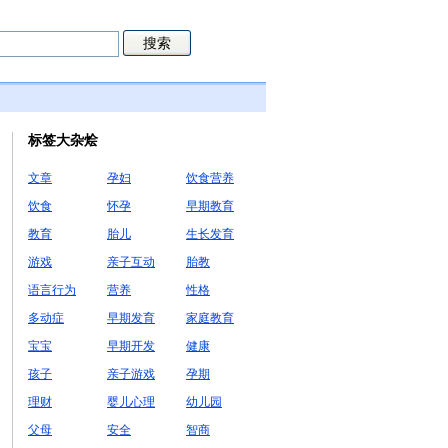
标签大杂烩
文章
孕妇
饮食营养
饮食
怀孕
早期教育
教育
胎儿
生长发育
游戏
亲子互动
胎教
语言行为
营养
性格
多动症
早期发育
家庭教育
宝宝
早期开发
健康
孩子
亲子游戏
孕期
理财
婴儿心理
幼儿园
父母
安全
智商