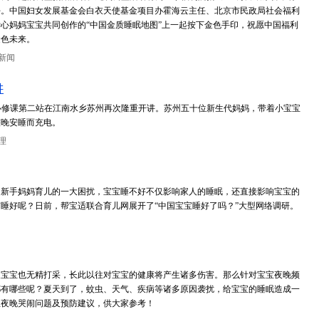
好。中国妇女发展基金会白衣天使基金项目办霍海云主任、北京市民政局社会福利
心妈妈宝宝共同创作的“中国金质睡眠地图”上一起按下金色手印，祝愿中国福利
金色未来。
新闻
讲
眠必修课第二站在江南水乡苏州再次隆重开讲。苏州五十位新生代妈妈，带着小宝宝
整晚安睡而充电。
理
为新手妈妈育儿的一大困扰，宝宝睡不好不仅影响家人的睡眠，还直接影响宝宝的
睡好呢？日前，帮宝适联合育儿网展开了“中国宝宝睡好了吗？”大型网络调研。
天宝宝也无精打采，长此以往对宝宝的健康将产生诸多伤害。那么针对宝宝夜晚频
都有哪些呢？夏天到了，蚊虫、天气、疾病等诸多原因袭扰，给宝宝的睡眠造成一
宝夜晚哭闹问题及预防建议，供大家参考！