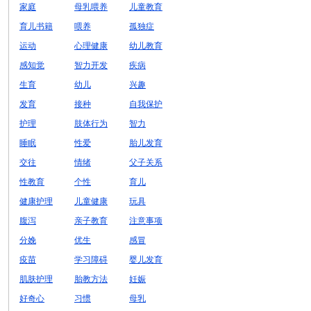
家庭
母乳喂养
儿童教育
育儿书籍
喂养
孤独症
运动
心理健康
幼儿教育
感知觉
智力开发
疾病
生育
幼儿
兴趣
发育
接种
自我保护
护理
肢体行为
智力
睡眠
性爱
胎儿发育
交往
情绪
父子关系
性教育
个性
育儿
健康护理
儿童健康
玩具
腹泻
亲子教育
注意事项
分娩
优生
感冒
疫苗
学习障碍
婴儿发育
肌肤护理
胎教方法
妊娠
好奇心
习惯
母乳