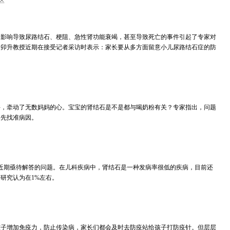
区
的影响导致尿路结石、梗阻、急性肾功能衰竭，甚至导致死亡的事件引起了专家对
徐卯升教授近期在接受记者采访时表示：家长要从多方面留意小儿尿路结石症的防
件，牵动了无数妈妈的心。宝宝的肾结石是不是都与喝奶粉有关？专家指出，问题
要先找准病因。
近期亟待解答的问题。在儿科疾病中，肾结石是一种发病率很低的疾病，目前还
研究认为在1%左右。
孩子增加免疫力，防止传染病，家长们都会及时去防疫站给孩子打防疫针。但层层