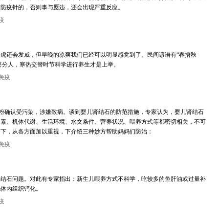
打防疫针的，否则事与愿违，还会出现严重反应。
疫
虎还会发威，但早晚的凉爽我们已经可以明显感觉到了。民间谚语有“春捂秋
”要分人，寒热交替时节科学进行养生才是上举。
免疫
”奶粉确认受污染，涉嫌致病。谈到婴儿肾结石的防范措施，专家认为，婴儿肾结石
因素、机体代谢、生活环境、水文条件、营养状况、喂养方式等都密切相关，不可
齐下，从各方面加以重视，下介绍三种妙方帮助妈妈们防治：
免疫
肾结石问题。对此有专家指出：新生儿喂养方式不科学，吃较多的鱼肝油或过量补
儿体内组织钙化。
疫