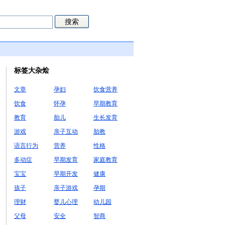
标签大杂烩
文章
孕妇
饮食营养
饮食
怀孕
早期教育
教育
胎儿
生长发育
游戏
亲子互动
胎教
语言行为
营养
性格
多动症
早期发育
家庭教育
宝宝
早期开发
健康
孩子
亲子游戏
孕期
理财
婴儿心理
幼儿园
父母
安全
智商