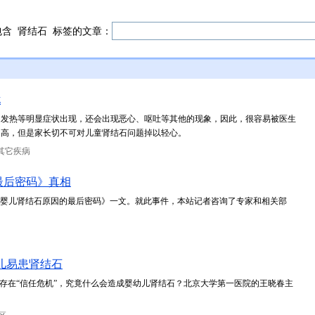
包含
肾结石
标签的文章：
扰
、发热等明显症状出现，还会出现恶心、呕吐等其他的现象，因此，很容易被医生
不高，但是家长切不可对儿童肾结石问题掉以轻心。
其它疾病
最后密码》真相
中国婴儿肾结石原因的最后密码》一文。就此事件，本站记者咨询了专家和相关部
儿易患肾结石
在“信任危机”，究竟什么会造成婴幼儿肾结石？北京大学第一医院的王晓春主