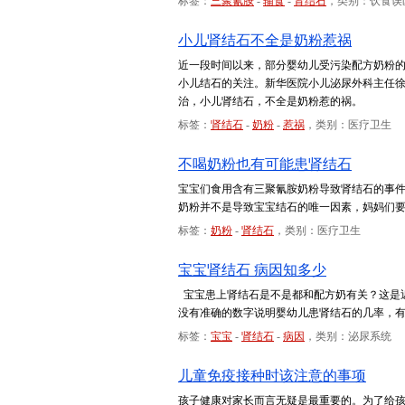
标签：
三聚氰胺
-
辅食
-
肾结石
，类别：饮食误
小儿肾结石不全是奶粉惹祸
近一段时间以来，部分婴幼儿受污染配方奶粉
小儿结石的关注。新华医院小儿泌尿外科主任
治，小儿肾结石，不全是奶粉惹的祸。
标签：
肾结石
-
奶粉
-
惹祸
，类别：医疗卫生
不喝奶粉也有可能患肾结石
宝宝们食用含有三聚氰胺奶粉导致肾结石的事
奶粉并不是导致宝宝结石的唯一因素，妈妈们
标签：
奶粉
-
肾结石
，类别：医疗卫生
宝宝肾结石 病因知多少
宝宝患上肾结石是不是都和配方奶有关？这是
没有准确的数字说明婴幼儿患肾结石的几率，有
标签：
宝宝
-
肾结石
-
病因
，类别：泌尿系统
儿童免疫接种时该注意的事项
孩子健康对家长而言无疑是最重要的。为了给