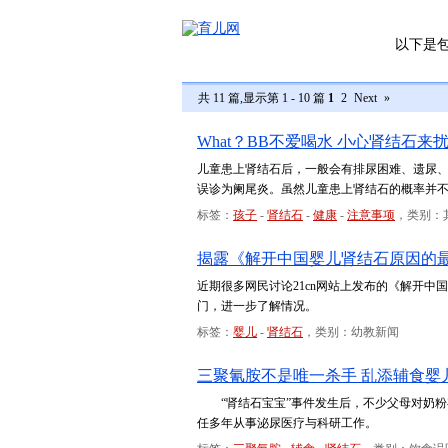
以下是
共 11 篇,显示第 1 - 10 篇
1
2
Next
»
What？BB不爱喝水 小心肾结石来
儿童患上肾结石后，一般会有排尿困难、遗尿
误诊为阑尾炎。虽然儿童患上肾结石的概率并
标签：
孩子
-
肾结石
-
健康
-
注意事项
，类别：
揭露《解开中国婴儿肾结石原因的
近期很多网民讨论21cn网站上发布的《解开
门，进一步了解情况。
标签：
婴儿
-
肾结石
，类别：幼教新闻
三聚氰胺不是唯一杀手 乱添辅食婴
“肾结石宝宝”事件发生后，不少父母对奶粉存
任多年从事泌尿医疗与科研工作。