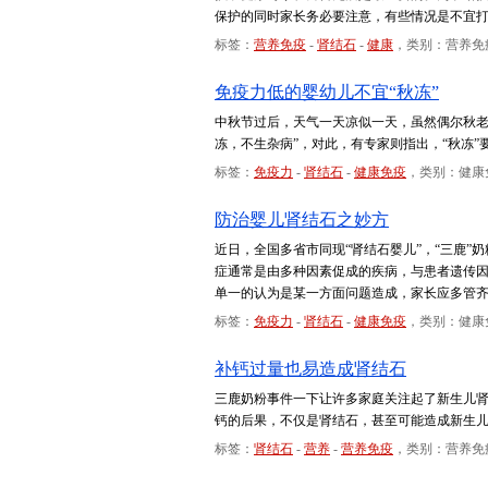
保护的同时家长务必要注意，有些情况是不宜
标签：
营养免疫
-
肾结石
-
健康
，类别：营养免
免疫力低的婴幼儿不宜“秋冻”
中秋节过后，天气一天凉似一天，虽然偶尔秋老
冻，不生杂病”，对此，有专家则指出，“秋冻
标签：
免疫力
-
肾结石
-
健康免疫
，类别：健康
防治婴儿肾结石之妙方
近日，全国多省市同现“肾结石婴儿”，“三鹿
症通常是由多种因素促成的疾病，与患者遗传
单一的认为是某一方面问题造成，家长应多管
标签：
免疫力
-
肾结石
-
健康免疫
，类别：健康
补钙过量也易造成肾结石
三鹿奶粉事件一下让许多家庭关注起了新生儿
钙的后果，不仅是肾结石，甚至可能造成新生
标签：
肾结石
-
营养
-
营养免疫
，类别：营养免