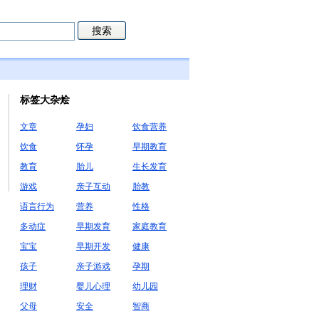
标签大杂烩
文章
孕妇
饮食营养
饮食
怀孕
早期教育
教育
胎儿
生长发育
游戏
亲子互动
胎教
语言行为
营养
性格
多动症
早期发育
家庭教育
宝宝
早期开发
健康
孩子
亲子游戏
孕期
理财
婴儿心理
幼儿园
父母
安全
智商