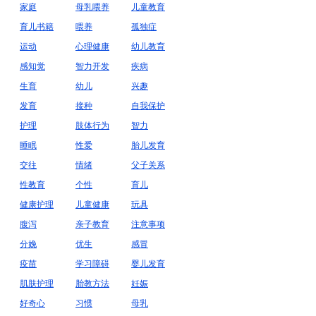
家庭
母乳喂养
儿童教育
育儿书籍
喂养
孤独症
运动
心理健康
幼儿教育
感知觉
智力开发
疾病
生育
幼儿
兴趣
发育
接种
自我保护
护理
肢体行为
智力
睡眠
性爱
胎儿发育
交往
情绪
父子关系
性教育
个性
育儿
健康护理
儿童健康
玩具
腹泻
亲子教育
注意事项
分娩
优生
感冒
疫苗
学习障碍
婴儿发育
肌肤护理
胎教方法
妊娠
好奇心
习惯
母乳