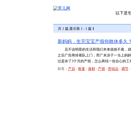
以下是
共 1 篇,显示第 1 - 1 篇
1
新妈妈，生完宝宝产假你敢休多久
且不说明星的生活和我们本来就挨不着，就是
之后广告商排着队上门，而广末凉子一当上妈妈
过是休了3个月的产假，怎么再找一份合心的工
标签：
产后
-
恢复
-
身材
-
产假
-
劳动法
-
调节