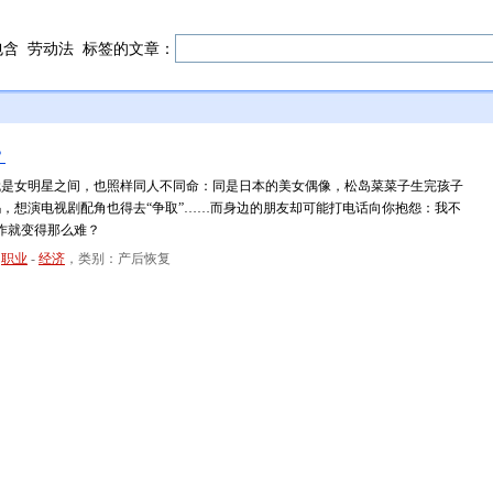
包含
劳动法
标签的文章：
？
女明星之间，也照样同人不同命：同是日本的美女偶像，松岛菜菜子生完孩子
，想演电视剧配角也得去“争取”……而身边的朋友却可能打电话向你抱怨：我不
作就变得那么难？
-
职业
-
经济
，类别：产后恢复