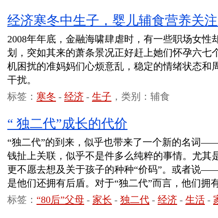
经济寒冬中生子，婴儿辅食营养关注
2008年年底，金融海啸肆虐时，有一些职场女
划，突如其来的萧条景况正好赶上她们怀孕六七
机困扰的准妈妈们心烦意乱，稳定的情绪状态和
干扰。
标签：
寒冬
-
经济
-
生子
，类别：辅食
“ 独二代”成长的代价
“独二代”的到来，似乎也带来了一个新的名词—
钱扯上关联，似乎不是件多么纯粹的事情。尤其是对
更不愿去想及关于孩子的种种“价码”。或者说——
是他们还拥有后盾。对于“独二代”而言，他们
标签：
“80后”父母
-
家长
-
独二代
-
经济
-
生活
-