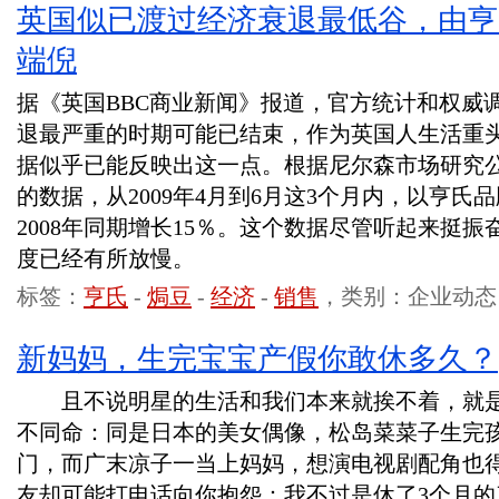
英国似已渡过经济衰退最低谷，由亨
端倪
据《英国BBC商业新闻》报道，官方统计和权威
退最严重的时期可能已结束，作为英国人生活重
据似乎已能反映出这一点。根据尼尔森市场研究
的数据，从2009年4月到6月这3个月内，以亨
2008年同期增长15％。这个数据尽管听起来挺
度已经有所放慢。
标签：
亨氏
-
焗豆
-
经济
-
销售
，类别：企业动态
新妈妈，生完宝宝产假你敢休多久？
且不说明星的生活和我们本来就挨不着，就是
不同命：同是日本的美女偶像，松岛菜菜子生完
门，而广末凉子一当上妈妈，想演电视剧配角也得
友却可能打电话向你抱怨：我不过是休了3个月