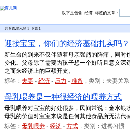
以下是包含
经济
标签的文章：
共 6 篇,显示第 1 - 6 篇
1
迎接宝宝，你们的经济基础扎实吗？
新生命的到来不仅伴随着母亲强烈的阵痛，同时
变化。父母除了需要为孩子想一个好听且意义深
之而来经济上的巨额开支。
标签：
夫妻
-
经济
-
压力
-
准备
，类别：夫妻关系
母乳喂养是一种很经济的喂养方式
母乳喂养对宝宝的好处很多，民间常说：金水银
母乳的价值对宝宝来说是任何其他食品所无法代
标签：
母乳喂养
-
经济
-
方式
，类别：进餐习惯