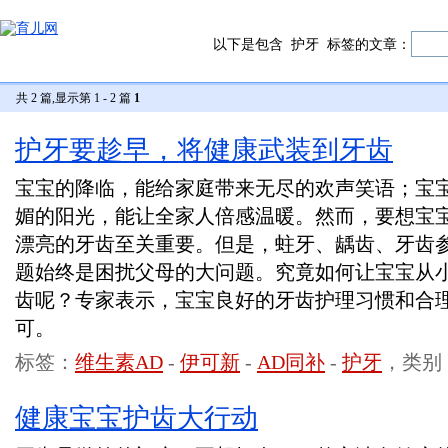
以下是包含
护牙
标签的文章：
共 2 篇,显示第 1 - 2 篇
1
护牙要趁早，将健康武装到牙齿
宝宝的降临，能给家庭带来无尽的欢声笑语；宝
媚的阳光，能让全家人倍感温暖。然而，要想宝
漂亮的牙齿至关重要。但是，蛀牙、龋齿、牙齿
题始终是困扰父母的大问题。究竟如何让宝宝从
齿呢？专家表示，宝宝良好的牙齿护理习惯和合
可。
标签：
维生素AD
-
伊可新
-
AD同补
-
护牙
，类别
健康宝宝护齿大行动