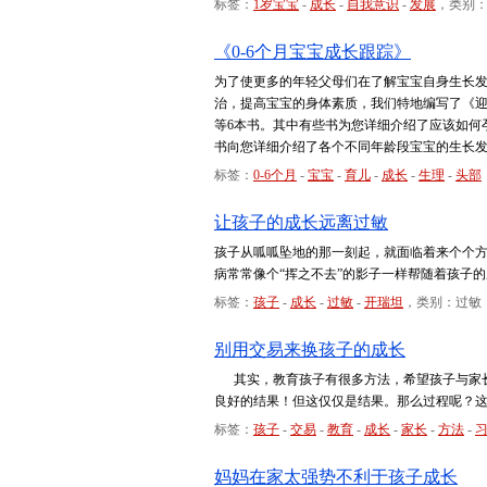
标签：
1岁宝宝
-
成长
-
自我意识
-
发展
，类别
《0-6个月宝宝成长跟踪》
为了使更多的年轻父母们在了解宝宝自身生长
治，提高宝宝的身体素质，我们特地编写了《迎
等6本书。其中有些书为您详细介绍了应该如何
书向您详细介绍了各个不同年龄段宝宝的生长
标签：
0-6个月
-
宝宝
-
育儿
-
成长
-
生理
-
头部
让孩子的成长远离过敏
孩子从呱呱坠地的那一刻起，就面临着来个个
病常常像个“挥之不去”的影子一样帮随着孩子
标签：
孩子
-
成长
-
过敏
-
开瑞坦
，类别：过敏
别用交易来换孩子的成长
其实，教育孩子有很多方法，希望孩子与家长
良好的结果！但这仅仅是结果。那么过程呢？
标签：
孩子
-
交易
-
教育
-
成长
-
家长
-
方法
-
妈妈在家太强势不利于孩子成长