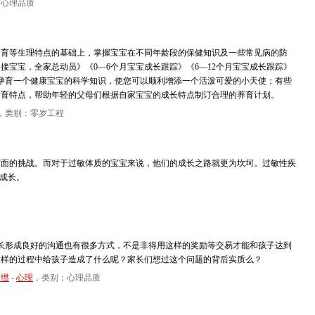
：心理品质
发育等生理特点的基础上，掌握宝宝在不同年龄段的保健知识及一些常见病的防
接宝宝，全家总动员》《0—6个月宝宝成长跟踪》《6—12个月宝宝成长跟踪》
孕育一个健康宝宝的科学知识，使您可以顺利增添一个活泼可爱的小天使；有些
发育特点，帮助年轻的父母们根据自家宝宝的成长特点制订合理的养育计划。
，类别：零岁工程
方面的挑战。而对于过敏体质的宝宝来说，他们的成长之路就更为坎坷。过敏性疾
的成长。
形成良好的沟通也有很多方式，不是非得用这样的奖励等交易才能和孩子达到
这样的过程中给孩子造成了什么呢？家长们想过这个问题的背后实质么？
习惯
-
心理
，类别：心理品质