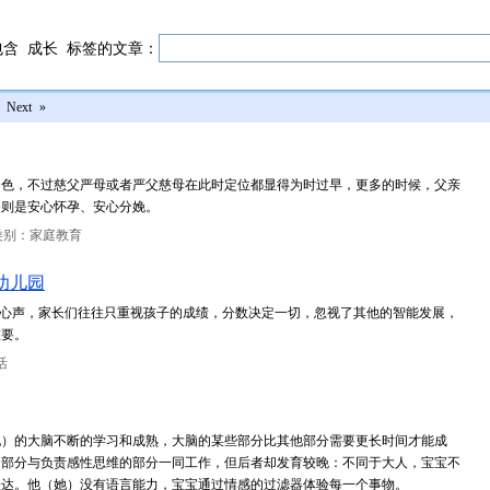
包含
成长
标签的文章：
Next
»
角色，不过慈父严母或者严父慈母在此时定位都显得为时过早，更多的时候，父亲
务则是安心怀孕、安心分娩。
类别：家庭教育
幼儿园
的心声，家长们往往只重视孩子的成绩，分数决定一切，忽视了其他的智能发展，
重要。
活
她）的大脑不断的学习和成熟，大脑的某些部分比其他部分需要更长时间才能成
的部分与负责感性思维的部分一同工作，但后者却发育较晚：不同于大人，宝宝不
表达。他（她）没有语言能力，宝宝通过情感的过滤器体验每一个事物。