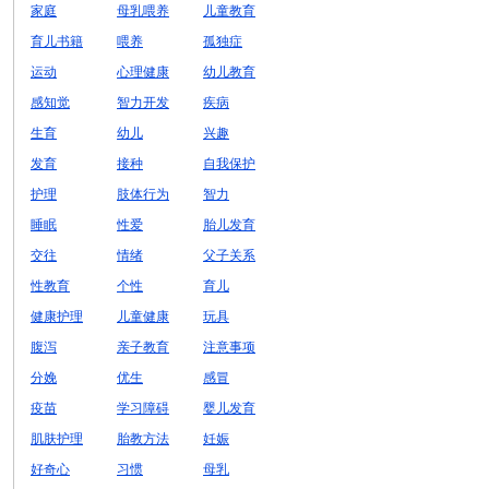
家庭
母乳喂养
儿童教育
育儿书籍
喂养
孤独症
运动
心理健康
幼儿教育
感知觉
智力开发
疾病
生育
幼儿
兴趣
发育
接种
自我保护
护理
肢体行为
智力
睡眠
性爱
胎儿发育
交往
情绪
父子关系
性教育
个性
育儿
健康护理
儿童健康
玩具
腹泻
亲子教育
注意事项
分娩
优生
感冒
疫苗
学习障碍
婴儿发育
肌肤护理
胎教方法
妊娠
好奇心
习惯
母乳