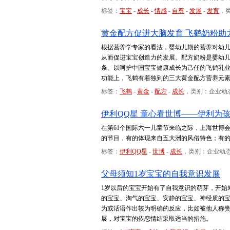
标签：
宝宝
-
成长
-
情感
-
自尊
-
发展
-
发育
，
黄金配方促进大脑发育 飞鹤奶粉助
根据营养学专家的看法，婴幼儿期的营养对幼
从而促进宝宝创造力的发展。配方奶粉是婴幼儿
条、以呵护中国宝宝健康成长为己任的飞鹤乳
功能上，飞鹤有着独到的三大黄金配方营养元
标签：
飞鹤
-
黄金
-
配方
-
成长
，类别：企业动
伊利QQ星 童心看世博——伊利为
在第61个国际六一儿童节来临之际，上海世博
的节目，有的体现来自五大洲的风俗特色；有
标签：
伊利QQ星
-
世博
-
成长
，类别：企业动
父母须知1岁宝宝的自我意识发展
1岁以后的宝宝开始有了自我意识的萌芽，开始
的宝宝、淘气的宝宝、安静的宝宝、神经质的宝
为或话语作出较为明确的反应，比如被他人称
展，对宝宝的依恋情结采取适当的措施。