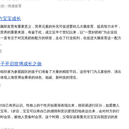
类别：情感发育
力宝宝成长
儿脑部发育有重要意义，营养元素的补充可促进婴幼儿大脑发育、提高智力水平，
营养的重要来源，有鉴于此，成立近半个世纪以来，以“一贯好奶粉”为企业信
业一直专注于对完美奶粉配方的研发，走在了行业前列，在促进大脑发育这一配方
素。
态
孩子开启世博成长之旅
会组织者为参观园区的孩子们准备了大量的精彩节目。这些专门为儿童创作、演出
的体现上海世博会秉承的绿色、低碳、新科技的理念。
态
对自己有所认识。性格上的个性开始逐渐表现出来，很容易进行区分，如爱磨人
宝等。1岁后，宝宝可以将自己的感情和意识更强烈地表达出来，会对对方的行
赞时会笑，被他人责备时会哭。这个时期，父母应该着重关注宝宝自我意识的发