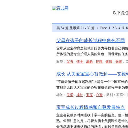
以下是
共 54 篇,显示第 21 - 30 篇
«
Prev
1
2
3
4
5
6
父母在孩子的成长过程中角色不同
父母从宝宝孕育之初就开始努力寻找着自己的
所体现的是专业护理人员的角色，而母亲的任
标签：
父母
-
孩子
-
成长
-
护理
-
健康
-
保健
，
成长 从关爱宝宝心智做起——艾毅
“不能让孩子输在起跑线”上是每一个中国家长
艾毅幼儿园认为宝宝的心智在成长过程中更为
标签：
关爱
-
成长
-
宝宝
-
心智
，类别：家庭生
宝宝成长过程情感和自尊发展特点
宝宝会花很多时间吸收非常丰富的信息。他（
熟。值得注意的是，尽管大脑中负责理性思维
会考虑该不该表达自己的感情，而只是自然地