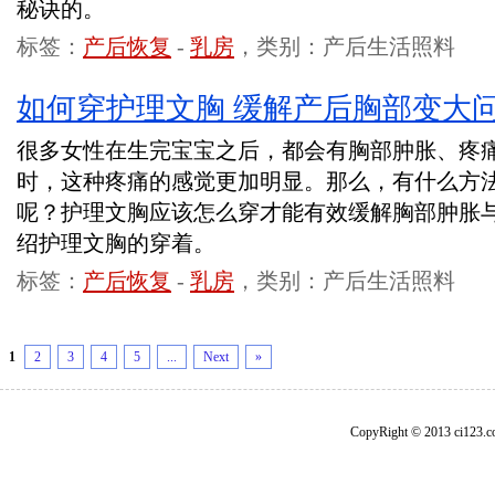
秘诀的。
标签：
产后恢复
-
乳房
，类别：产后生活照料
如何穿护理文胸 缓解产后胸部变大
很多女性在生完宝宝之后，都会有胸部肿胀、疼
时，这种疼痛的感觉更加明显。那么，有什么方
呢？护理文胸应该怎么穿才能有效缓解胸部肿胀
绍护理文胸的穿着。
标签：
产后恢复
-
乳房
，类别：产后生活照料
1
2
3
4
5
...
Next
»
CopyRight © 2013 ci1