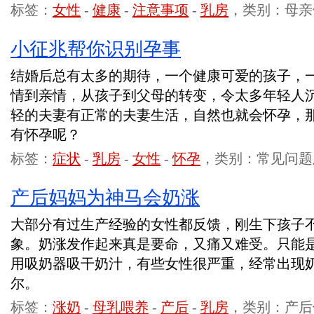
标签：
女性
-
健康
-
注意事项
-
乳房
，类别：母亲
小征兆帮你识别孕事
结婚后总有太多的期待，一个健康可爱的孩子，
情到亲情，从孩子到父母的转变，令太多年轻人
轻的夫妻有正常的夫妻生活，自然也就会怀孕，
有怀孕呢？
标签：
症状
-
乳房
-
女性
-
怀孕
，类别：常见问题
产后妈妈为神马会奶涨
大部分有过生产经验的女性都反馈，刚生下孩子
象。奶涨发作起来真是要命，又痛又难受。只能
用吸奶器吸干奶汁，有些女性很严重，经常出现
尔。
标签：
涨奶
-
母乳喂养
-
产后
-
乳房
，类别：产后