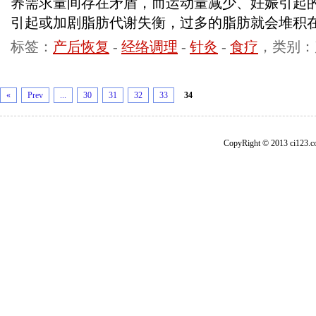
养需求量间存在矛盾，而运动量减少、妊娠引起
引起或加剧脂肪代谢失衡，过多的脂肪就会堆积
标签：
产后恢复
-
经络调理
-
针灸
-
食疗
，类别：
«
Prev
...
30
31
32
33
34
CopyRight © 2013 ci1