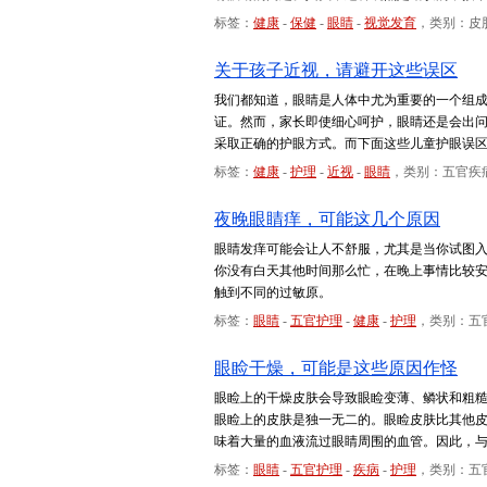
标签：
健康
-
保健
-
眼睛
-
视觉发育
，类别：皮
关于孩子近视，请避开这些误区
我们都知道，眼睛是人体中尤为重要的一个组
证。然而，家长即使细心呵护，眼睛还是会出
采取正确的护眼方式。而下面这些儿童护眼误
标签：
健康
-
护理
-
近视
-
眼睛
，类别：五官疾
夜晚眼睛痒，可能这几个原因
眼睛发痒可能会让人不舒服，尤其是当你试图
你没有白天其他时间那么忙，在晚上事情比较
触到不同的过敏原。
标签：
眼睛
-
五官护理
-
健康
-
护理
，类别：五
眼睑干燥，可能是这些原因作怪
眼睑上的干燥皮肤会导致眼睑变薄、鳞状和粗
眼睑上的皮肤是独一无二的。眼睑皮肤比其他
味着大量的血液流过眼睛周围的血管。因此，
标签：
眼睛
-
五官护理
-
疾病
-
护理
，类别：五