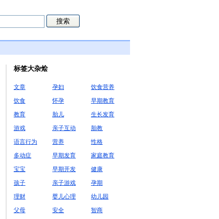
标签大杂烩
文章
孕妇
饮食营养
饮食
怀孕
早期教育
教育
胎儿
生长发育
游戏
亲子互动
胎教
语言行为
营养
性格
多动症
早期发育
家庭教育
宝宝
早期开发
健康
孩子
亲子游戏
孕期
理财
婴儿心理
幼儿园
父母
安全
智商