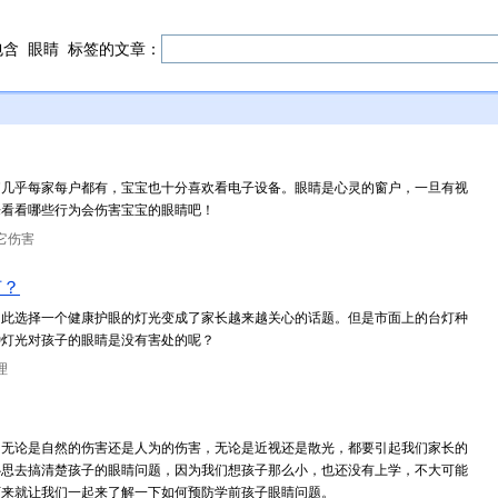
包含
眼睛
标签的文章：
脑几乎每家每户都有，宝宝也十分喜欢看电子设备。眼睛是心灵的窗户，一旦有视
来看看哪些行为会伤害宝宝的眼睛吧！
它伤害
灯？
因此选择一个健康护眼的灯光变成了家长越来越关心的话题。但是市面上的台灯种
种灯光对孩子的眼睛是没有害处的呢？
理
，无论是自然的伤害还是人为的伤害，无论是近视还是散光，都要引起我们家长的
心思去搞清楚孩子的眼睛问题，因为我们想孩子那么小，也还没有上学，不大可能
下来就让我们一起来了解一下如何预防学前孩子眼睛问题。