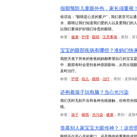
假期预防儿童眼外伤，家长须重视
俗话说：“眼睛是心灵的窗户”，我们甚至可以
水，眼睛让我们知道我们爱的人以及爱我们的
以我们要保护好我们珍贵的眼睛。
标签：
健康
-
护理
-
眼睛
-
注意事项
，类别：其
宝宝的眼部疾病有哪些？准妈们快
我想天底下所有的爸爸妈妈都希望自己的宝宝
中，眼部有时会受到各种原因影响，从而出现
及时治疗。
标签：
护理
-
幼儿
-
眼睛
-
治疗
，类别：皮肤&
还抱着孩子玩电脑？当心光污染
我们无时无刻不在和各种光线接触，但有些光
线。
标签：
孩子
-
眼睛
-
光污染
-
健康
，类别：皮肤
羡慕别人家宝宝大眼传神？！这些
眼睛不仅是心灵的窗口，还是颜值的重要组成