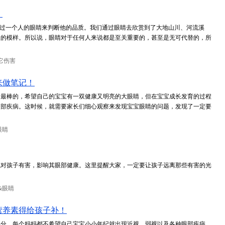
！
通过一个人的眼睛来判断他的品质。我们通过眼睛去欣赏到了大地山川、河流溪
人的模样。所以说，眼睛对于任何人来说都是至关重要的，甚至是无可代替的，所
它伤害
来做笔记！
是最棒的，希望自己的宝宝有一双健康又明亮的大眼睛，但在宝宝成长发育的过程
眼部疾病。这时候，就需要家长们细心观察来发现宝宝眼睛的问题，发现了一定要
眼睛
线对孩子有害，影响其眼部健康。这里提醒大家，一定要让孩子远离那些有害的光
&眼睛
营养素得给孩子补！
部分。每个妈妈都不希望自己宝宝小小年纪就出现近视、弱视以及各种眼部疾病，