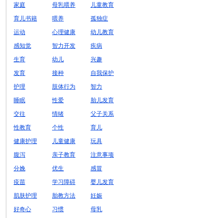
家庭
母乳喂养
儿童教育
育儿书籍
喂养
孤独症
运动
心理健康
幼儿教育
感知觉
智力开发
疾病
生育
幼儿
兴趣
发育
接种
自我保护
护理
肢体行为
智力
睡眠
性爱
胎儿发育
交往
情绪
父子关系
性教育
个性
育儿
健康护理
儿童健康
玩具
腹泻
亲子教育
注意事项
分娩
优生
感冒
疫苗
学习障碍
婴儿发育
肌肤护理
胎教方法
妊娠
好奇心
习惯
母乳