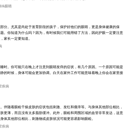
肤&眼睛
成部分。尤其是尚处于发育阶段的孩子，保护好他们的眼睛，更是身体健康的保
问题。你知道为什么吗？因为，有时候我们可能用错了方法，因此护眼一定要注意
区，家长一定要知道。
病
入睡时。你可能只在晚上才注意到眼睛发痒的症状，有几个原因。一个原因可能是
安静的时候，身体可能会更加协调。白天在家外工作可能意味着晚上你会在家里接
官疾病
糙。伴随着眼睑干燥皮肤的症状包括刺激、发红和瘙痒等。与身体其他部位相比，
皮肤更薄，而且没有太多脂肪缓冲。此外，眼睑和周围区域的血管非常发达，这意
与身体其他部位相比，刺激物或皮肤状况可能更容易影响眼睑。
官疾病