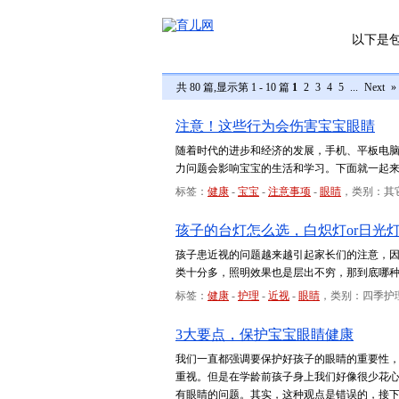
以下是
共 80 篇,显示第 1 - 10 篇
1
2
3
4
5
...
Next
»
注意！这些行为会伤害宝宝眼睛
随着时代的进步和经济的发展，手机、平板电
力问题会影响宝宝的生活和学习。下面就一起
标签：
健康
-
宝宝
-
注意事项
-
眼睛
，类别：其
孩子的台灯怎么选，白炽灯or日光
孩子患近视的问题越来越引起家长们的注意，
类十分多，照明效果也是层出不穷，那到底哪
标签：
健康
-
护理
-
近视
-
眼睛
，类别：四季护
3大要点，保护宝宝眼睛健康
我们一直都强调要保护好孩子的眼睛的重要性
重视。但是在学龄前孩子身上我们好像很少花
有眼睛的问题。其实，这种观点是错误的，接