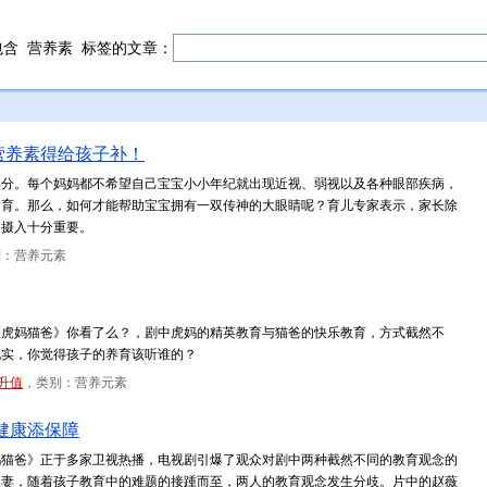
包含
营养素
标签的文章：
营养素得给孩子补！
部分。每个妈妈都不希望自己宝宝小小年纪就出现近视、弱视以及各种眼部疾病，
发育。那么，如何才能帮助宝宝拥有一双传神的大眼睛呢？育儿专家表示，家长除
的摄入十分重要。
别：营养元素
《虎妈猫爸》你看了么？，剧中虎妈的精英教育与猫爸的快乐教育，方式截然不
现实，你觉得孩子的养育该听谁的？
升值
，类别：营养元素
健康添保障
妈猫爸》正于多家卫视热播，电视剧引爆了观众对剧中两种截然不同的教育观念的
夫妻，随着孩子教育中的难题的接踵而至，两人的教育观念发生分歧。片中的赵薇