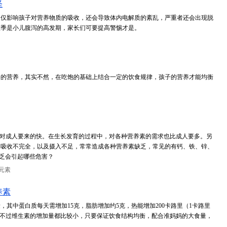
怪
不仅影响孩子对营养物质的吸收，还会导致体内电解质的紊乱，严重者还会出现脱
秋季是小儿腹泻的高发期，家长们可要提高警惕才是。
够的营养，其实不然，在吃饱的基础上结合一定的饮食规律，孩子的营养才能均衡
谢相对成人要来的快。在生长发育的过程中，对各种营养素的需求也比成人要多。另
的吸收不完全，以及摄入不足，常常造成各种营养素缺乏，常见的有钙、铁、锌、
乏会引起哪些危害？
元素
养素
其中蛋白质每天需增加15克，脂肪增加约5克，热能增加200卡路里（1卡路里
加。不过维生素的增加量都比较小，只要保证饮食结构均衡，配合准妈妈的大食量，