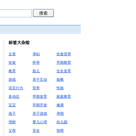
标签大杂烩
文章
孕妇
饮食营养
饮食
怀孕
早期教育
教育
胎儿
生长发育
游戏
亲子互动
胎教
语言行为
营养
性格
多动症
早期发育
家庭教育
宝宝
早期开发
健康
孩子
亲子游戏
孕期
理财
婴儿心理
幼儿园
父母
安全
智商