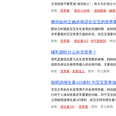
主张把孩子教育成“成功的人”，佟大为主张让小
标签：
营养素
-
-
善存小佳维
-
-
虎妈猫爸
-
健康
教你如何正确选择适合宝宝的营养
婴幼儿时期是宝宝生长发育的关键时期，各种
非常重视对宝宝营养方面的补充。但宝宝需要
标签：
营养素
-
-
维生素AD
-
伊可新制剂
，类别
哺乳期吃什么补充营养？
母乳是最适合婴儿生长发育需要的食物，妈妈
须首先保证自身营养摄入的全面均衡。主要保证
标签：
营养素
-
美素佳儿
，类别：育儿新闻
聪明选维生素AD滴剂 为宝宝营养
宝宝正常的生长发育离不开各类营养素，特别是
们对于人体却有着非常重要的功能，对于宝宝
父母聪明选维生素AD滴剂，给宝宝同补维生素
标签：
维生素AD
-
-
营养素
，类别：育儿新闻