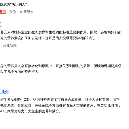
孩成为“快乐的人“。
升值
，类别：创新思维
素
营养元素对维持宝宝的生长发育和生理功能起着重要的作用。因此，爸爸妈妈们都
补充的营养素该如何加以选择？这可是为人父母需要学习的知识。
：育儿新闻
自身的营养摄入会直接转化到母乳中，直接关系到母乳的质量，所以哺乳期妈妈必
以下几个方面的营养摄入.
加满分
维生素A和维生素D。这两种营养素宝宝自身合成量低、且摄入途径有限，而它
的视觉系统、骨骼发育、免疫系统等方面都有着极为重要的作用。在婴幼儿时期，
AD，效果更给力，为宝宝的营养加满分。