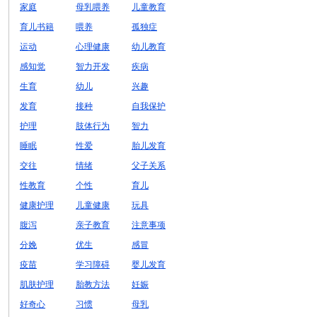
家庭
母乳喂养
儿童教育
育儿书籍
喂养
孤独症
运动
心理健康
幼儿教育
感知觉
智力开发
疾病
生育
幼儿
兴趣
发育
接种
自我保护
护理
肢体行为
智力
睡眠
性爱
胎儿发育
交往
情绪
父子关系
性教育
个性
育儿
健康护理
儿童健康
玩具
腹泻
亲子教育
注意事项
分娩
优生
感冒
疫苗
学习障碍
婴儿发育
肌肤护理
胎教方法
妊娠
好奇心
习惯
母乳