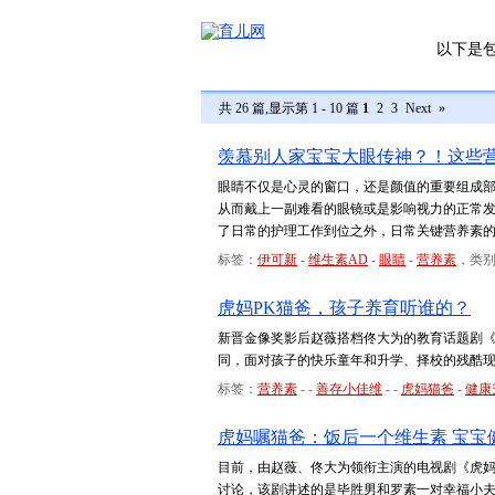
以下是
共 26 篇,显示第 1 - 10 篇
1
2
3
Next
»
羡慕别人家宝宝大眼传神？！这些
眼睛不仅是心灵的窗口，还是颜值的重要组成
从而戴上一副难看的眼镜或是影响视力的正常
了日常的护理工作到位之外，日常关键营养素
标签：
伊可新
-
维生素AD
-
眼睛
-
营养素
，类
虎妈PK猫爸，孩子养育听谁的？
新晋金像奖影后赵薇搭档佟大为的教育话题剧
同，面对孩子的快乐童年和升学、择校的残酷
标签：
营养素
-
-
善存小佳维
-
-
虎妈猫爸
-
健康
虎妈嘱猫爸：饭后一个维生素 宝宝
目前，由赵薇、佟大为领衔主演的电视剧《虎
讨论，该剧讲述的是毕胜男和罗素一对幸福小