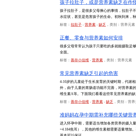
孩子拉肚子，或是营养素缺乏在作
孩子拉肚子，是很多父母揪心的事情，拉肚子
水症状，甚至是危害孩子的生命。初秋到来，
标签：
拉肚子
-
营养素
-
缺乏
，类别：营养元素
正餐、零食与营养素如何安排
很多父母常常认为孩子只要吃的多就能摄取足
全面。
标签：
善存小佳维
-
营养素
，类别：营养元素
常见营养素缺乏引起的危害
4-10岁的儿童处于生长发育的关键时期，代
外，由于儿童的胃肠道功能不完善，对营养素
维生素A等。下面我们看看这些常见营养素的缺
标签：
善存小佳维
-
营养素
-
缺乏
，类别：营养
准妈妈在孕中期需补充哪些关键营
进入怀孕中期，需要适当增加各类营养的摄入量，
=4.184焦耳），其他的维生素都需要适量增
基本可以保证。