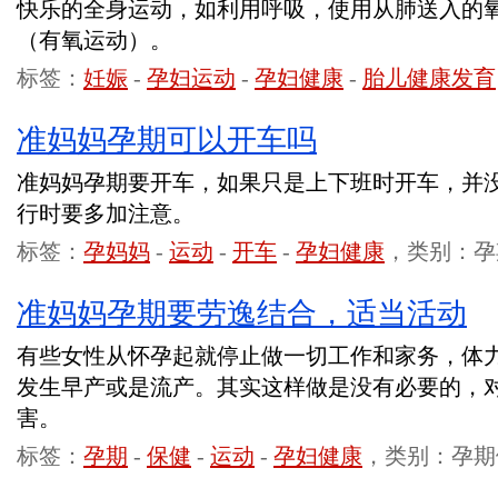
快乐的全身运动，如利用呼吸，使用从肺送入的
（有氧运动）。
标签：
妊娠
-
孕妇运动
-
孕妇健康
-
胎儿健康发育
准妈妈孕期可以开车吗
准妈妈孕期要开车，如果只是上下班时开车，并
行时要多加注意。
标签：
孕妈妈
-
运动
-
开车
-
孕妇健康
，类别：孕
准妈妈孕期要劳逸结合，适当活动
有些女性从怀孕起就停止做一切工作和家务，体
发生早产或是流产。其实这样做是没有必要的，
害。
标签：
孕期
-
保健
-
运动
-
孕妇健康
，类别：孕期