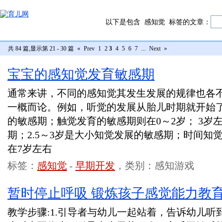
以下是包含
感知觉
标签的文章：
共 84 篇,显示第 21 - 30 篇
«
Prev
1
2
3
4
5
6
7
...
Next
»
宝宝的感知觉发育敏感期
通常来讲，不同的感知觉其发生发展的规律也各
一概而论。例如，听觉的发展从胎儿时期就开始了；
的敏感期；触觉发育的敏感期则在0～2岁； 3岁
期；2.5～3岁是大小知觉发展的敏感期；时间知
在7岁左右
标签：
感知觉
-
早期开发
，类别：感知游戏
暂时停止呼吸 锻炼孩子感觉能力教
教学步骤:1.引导者与幼儿一起站着，告诉幼儿