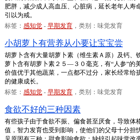
肥胖，减少成人高血压、心脏病，延长老年人寿
引以为戒。
标签：
感知觉
-
早期发育
，类别：味觉发育
小胡萝卜有营养从小要让宝宝尝
胡萝卜含有大量胡萝卜素（维生素Ａ原）及钙、
萝卜含有胡萝卜素２５—３０毫克，有“人参”的
价值优于其他蔬菜，一点都不过分，家长经常给
的健康成长。
标签：
感知觉
-
早期发育
，类别：味觉发育
食欲不好的三种因素
有些孩子由于食欲不振、偏食甚至厌食，导致体
值，智力发育也受到影响，使他们的父母十分担
见原因有三种：甜食影响食欲；缺锌引起味觉改变